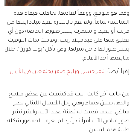
وكما هو متوقع، ووفقاً لعادتها، تجاهلت هيفاء هذه
المناسبة تماماً، ولم تقم بالإشارة لعيد ميلاد ابنتها من
قريب أو بعيد، واستمرت بنشر صورها الخاصة دون أي
تعليق منها على عيد ميلاد زينب، وقامت بذات التوقيت
بنشر صور لها داخل منزلها، وهي تأكل "بوب كورن"، خلال
متابعتها أحد الأفلام.
إقرأ أيضاً:
تامر حسني ورابح صفر يجتمعان في الأردن
من جانب آخر، كانت زينب قد كشفت عن بعض ملامح
والدها، طليق هيفاء وهبي رجل الأعمال اللبناني نصر
فياض، عندما قدمت له تهنئة بعيد الأب، واعتبر نشر
صور فياض الأب أمراً نادراً، إذ لم يعرف الجمهور شكله
طيلة هذه السنين.