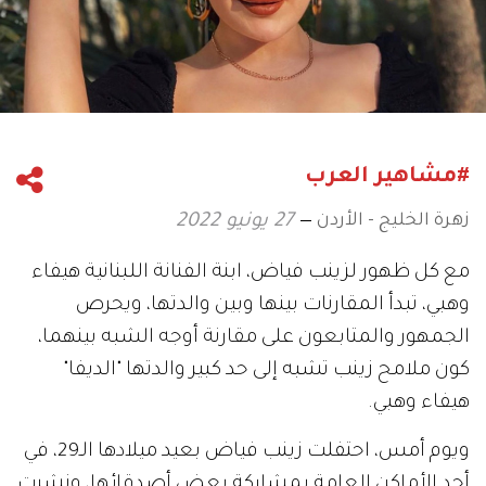
#مشاهير العرب
زهرة الخليج - الأردن
27 يونيو 2022
مع كل ظهور لزينب فياض، ابنة الفنانة اللبنانية هيفاء
وهبي، تبدأ المقارنات بينها وبين والدتها، ويحرص
الجمهور والمتابعون على مقارنة أوجه الشبه بينهما،
كون ملامح زينب تشبه إلى حد كبير والدتها "الديفا"
هيفاء وهبي.
ويوم أمس، احتفلت زينب فياض بعيد ميلادها الـ29، في
أحد الأماكن العامة بمشاركة بعض أصدقائها، ونشرت