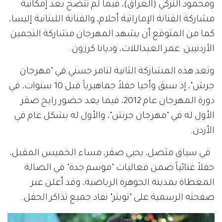
ومحمود التركي (العراق)، فيما لم تتضح بعد إمكانية
مشاركة الفنانة الإماراتية أحلام، والفنانة اللبنانية إليسا،
كما من المتوقع أن يشهد المهرجان مشاركة النجمين
الأردنيين: عمر العبداللات، وديانا كرزون.
وتعد هذه المشاركة الثانية لتامر حسني في "مهرجان
جرش"، إذ سبق وأحيا حفلاً جماهيرياً قبل 10 سنوات، في
دورة المهرجان عام 2012، فيما يعد حضور رابح صقر
الأول له في "مهرجان جرش"، والأول له بشكل عام في
الأردن.
في سياق متصل، يحيي صقر، مساء الخميس المقبل،
حفلاً غنائياً ضمن فعاليات "موسم جدة" في الصالة
المغطاة بمدينة الجوهرة الرياضية، وقد أعلن عبر
صفحته الرسمية على "تويتر" نفاد جميع تذاكر الحفل.