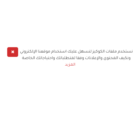
✖
نستخدم ملفات الكوكيز لنسهل عليك استخدام موقعنا الإلكتروني
ونكيف المحتوى والإعلانات وفقا لمتطلباتك واحتياجاتك الخاصة
المزيد
حملوا تطبيق
زهرة الخليج