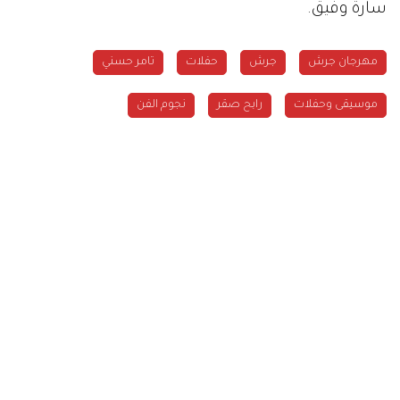
سارة وفيق.
مهرجان جرش
جرش
حفلات
تامر حسني
موسيقى وحفلات
رابح صقر
نجوم الفن