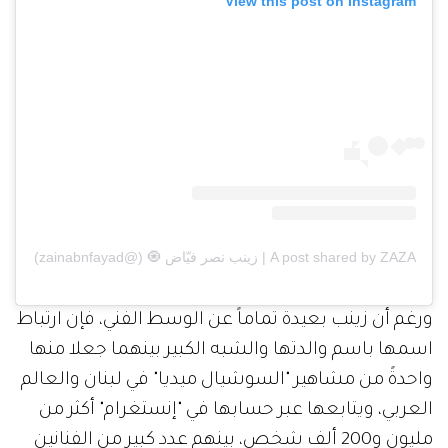
View this post on Instagram
A post shared by ZAZA | زينب نصر فيّاض 🧿 (@zainabnfayad)
ورغم أن زينب بعيدة تماماً عن الوسط الفني، فإن ارتباط
اسمها باسم والدتها والشبه الكبير بينهما جعلا منها
واحدةً من مشاهير "السوشيال ميديا" في لبنان والعالم
العربي، ويتابعها عبر حسابها في "إنستغرام" أكثر من
مليون و200 ألف شخص، بينهم عدد كبير من الفنانين