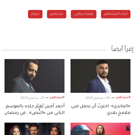
أبناء المشاهير
هيفاء وهبي
مشاهير
نجوم
إقرأ أيضاً
#مشاهير
#مشاهير
06 ديسمبر 2025
29 سبتمبر 2025
«المايدي»: اخترتُ أن يحمل فني
أحمد أمين يُغيّر جلده بالموسم
ملامح بلادي
الثاني من «النُّص».. في رمضان
2026