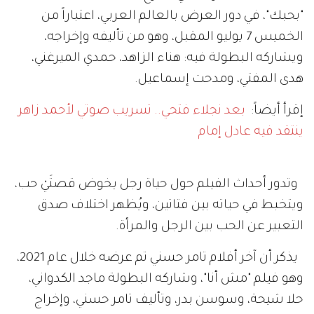
"بحبك"، في دور العرض بالعالم العربي، اعتباراً من
الخميس 7 يوليو المقبل، وهو من تأليفه وإخراجه،
ويشاركه البطولة فيه: هناء الزاهد، حمدي الميرغني،
هدى المفتي، ومدحت إسماعيل.
إقرأ أيضاً:
بعد نجلاء فتحي.. تسريب صوتي لأحمد زاهر
ينتقد فيه عادل إمام
وتدور أحداث الفيلم حول حياة رجل يخوض قصتَيْ حب،
ويتخبط في حياته بين فتاتين، ويُظهر اختلاف صدق
التعبير عن الحب بين الرجل والمرأة.
يذكر أن آخر أفلام تامر حسني تم عرضه خلال عام 2021،
وهو فيلم "مش أنا"، وشاركه البطولة ماجد الكدواني،
حلا شيحة، وسوسن بدر، وتأليف تامر حسني، وإخراج