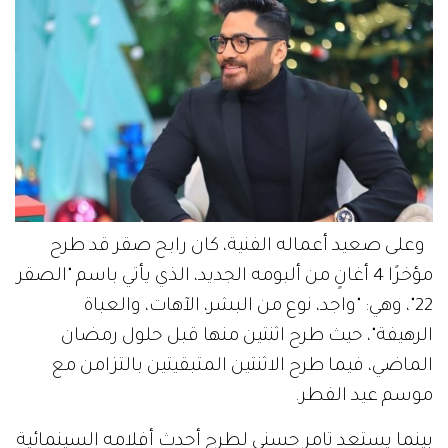
وعلى صعيد أعماله الفنية، كان رابح صقر قد طرح
مؤخرًا 4 أغانٍ من ألبومه الجديد، الذي يأتي باسم "الصقر
22"، وهي: "واجد، نوع من البشر، الآهات، والعباة
الرهيفة"، حيث طرح اثنتين منها قبل حلول رمضان
الماضي، فيما طرح الاثنتين المتبقيتين بالتزامن مع
موسم عيد الفطر.
بينما يستعد تامر حسني لطرح أحدث أفلامه السينمائية