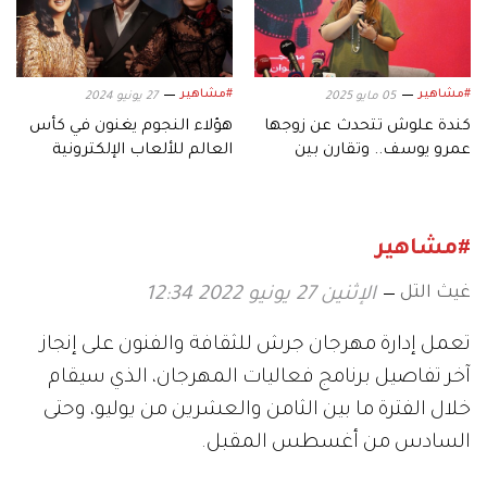
#مشاهير
#مشاهير
05 مايو 2025
27 يونيو 2024
كندة علوش تتحدث عن زوجها
هؤلاء النجوم يغنون في كأس
عمرو يوسف.. وتقارن بين
العالم للألعاب الإلكترونية
التمثيل في سوريا ومصر
#مشاهير
غيث التل
الإثنين 27 يونيو 2022 12:34
تعمل إدارة مهرجان جرش للثقافة والفنون على إنجاز
آخر تفاصيل برنامج فعاليات المهرجان، الذي سيقام
خلال الفترة ما بين الثامن والعشرين من يوليو، وحتى
السادس من أغسطس المقبل.