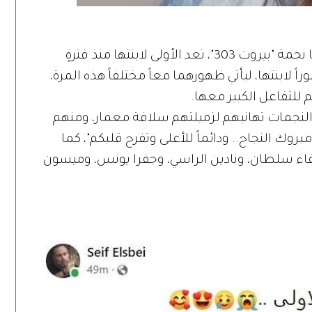
ويمكن القول بأن هذه الصورة التي نشرتها نجمة "بيروت 303"، تعد الأولى لابنتها منذ فترةٍ
ً لابنتها، ليأتي ظهورهما معاً مختلفاً هذه المرة،
 للتفاعل الكبير معها.
النجمات تهانيهم لزميلتهم سلافة معمار، ومنهم
روك النجاح.. ودائماً للأعلى وتفرح قلبكم"، كما
فاء سلطان، ونادين الراسي، وجفرا يونس، وميسون