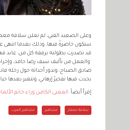
وعلى الصعيد الفني، لم تعلن سلافة معمار
قد تصدرت بطولته برفقة كل من: عابد فهد
والعمل من تأليف سيف رضا حامد، وإخراج 
يحدث فيها تفجيرٌ إرهابي، وتتغير بعدها حي
إقرأ أيضاً:
المعنى الكامن وراء خاتم الألم
سلافة معمار
مشاهير
مشاهير العرب