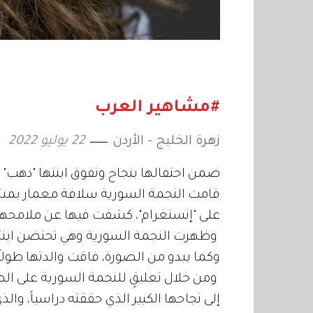
#مشاهير العرب
زهرة الخليج - الأردن
22 يوليو 2022
ضمن احتفالها بنجاح وتفوق ابنتها "دهب" ب
قامت النجمة السورية سلافة معمار بمشار
على "إنستغرام"، كشفت فيها عن ملامحها
وظهرت النجمة السورية وهي تحتضن ابنتها ا
وكما يبدو من الصورة، فاقت والدتها طولاً
ومن خلال تعليقٍ للنجمة السورية على الص
إلى نجاحها الكبير الذي حققته دراسياً، وا