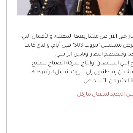
 حتى الآن عن مشاريعها المقبلة، والأعمال التي
ستكون حاضرةً فيها، وذلك بعدما انتهى عرض مسلسل "بيروت 303" قبل أيام، والذي كانت
، ومعتصم النهار، ونادين الراسي.
إيلي السمعان، وإنتاج شركة الصباح للمنتج
صادق الصباح، وتدور أحداثه حول رحلة قادمة من إسطنبول إلى بيروت، تحمل الرقم 303،
اة الكثير من الأشخاص.
اس الجديد لميغان ماركل