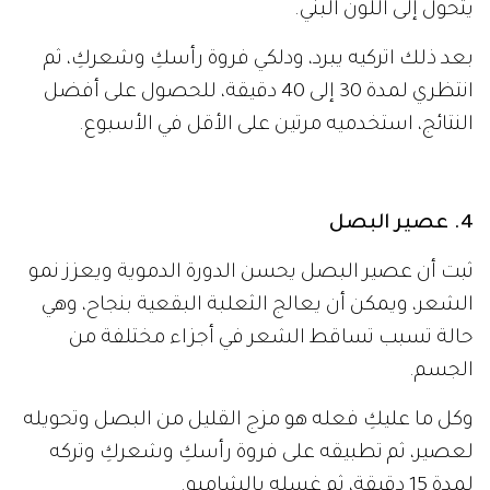
يتحول إلى اللون البني.
بعد ذلك اتركيه يبرد، ودلكي فروة رأسكِ وشعركِ، ثم
انتظري لمدة 30 إلى 40 دقيقة، للحصول على أفضل
النتائج، استخدميه مرتين على الأقل في الأسبوع.
4. عصير البصل
ثبت أن عصير البصل يحسن الدورة الدموية ويعزز نمو
الشعر، ويمكن أن يعالج الثعلبة البقعية بنجاح، وهي
حالة تسبب تساقط الشعر في أجزاء مختلفة من
الجسم.
وكل ما عليكِ فعله هو مزج القليل من البصل وتحويله
لعصير، ثم تطبيقه على فروة رأسكِ وشعركِ وتركه
لمدة 15 دقيقة، ثم غسله بالشامبو.