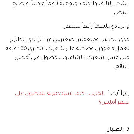
الشعر التالف والجاف، ويجعله ناعماً ورطباً، ويصنع
البيض
والزبادي بلسماً رائعاً للشعر.
خذي بيضتين وملعقتين صغيرتين من الزبادي الطازج
لعمل معجون، وضعيه على شعركِ، انتظري 30 دقيقة
قبل غسل شعركِ بالشامبو، للحصول على أفضل
النتائج.
إقرأ أيضاً:
الحليب.. كيف تستخدمينه للحصول على
شعر أملس؟
7. الصبار