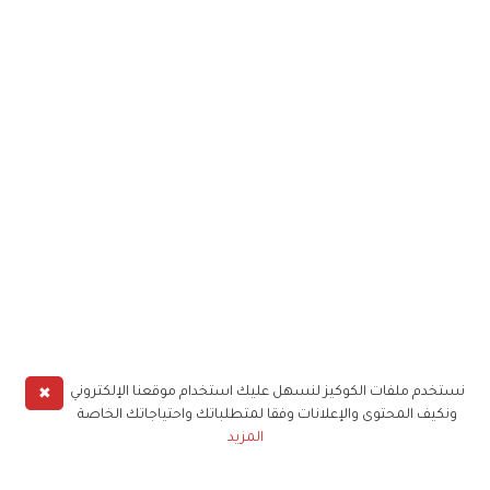
✖
نستخدم ملفات الكوكيز لنسهل عليك استخدام موقعنا الإلكتروني
ونكيف المحتوى والإعلانات وفقا لمتطلباتك واحتياجاتك الخاصة
المزيد