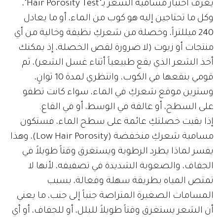
يعرف اختبار مسامية الشعر بـ"Hair Porosity Test"،
وكل ما تحتاجين إليه هو كوب من الماء، أو ما يعادل
240 ميللتراً، وخصلة من شعركِ نظيفة وخالية من أي
منتجات أو زيوت (لا ضرورة لقص الخصلة، إذ يمكنك
أخذ الشعر الذي يقع طبيعياً أثناء غسل الشعر)، ثم
قومي بنقعها في الكوب، وانتظري لمدة 10 ثوانٍ،
وسترين موقع شعركِ في الماء، سواء كانت تطفو
على السطح، أو عالقة في الوسط، أو في القاع.
إذا بقيت خصلتكِ عائمة على سطح الماء، فستكون
مسامية شعركِ منخفضة (Low Hair Porosity)، وهذا
يفسر لماذا يطرد الرطوبة ويستغرق وقتاً طويلاً في
الجفاف، والصعوبة الشديدة في تصفيفه، لأنها لا
تمتص المياه بطريقة سهلة وفعالة، بسبب
المسامات الصغيرة المتراصة جنباً إلى جنب، ما يعني
أن الشعر يستغرق وقتاً طويلاً للبلل، أو للجفاف، أو أي