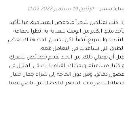
سارة سمير
الإثنين 19 سبتمبر 2022 11:02
إذا كنتِ تمتلكين شعراً منخفض المسامية، فبالتأكيد
يأخذ منكِ الكثير من الوقت للعناية به، نظراً لجفافه
الشديد والسريع أيضاً، لكن لحسن الحظ هناك بعض
الطرق التي تساعدكِ في التعامل معه.
قبل أن تفعلي ذلك، من الجيد تقييم خصائص شعركِ
واختبار مساميته، ويمكنكِ القيام بذلك في المنزل في
غضون دقائق، ومن دون الحاجة إلى شراء جهاز اختبار
خصلة الشعر تحت المجهر الباهظ الثمن، تابعي معنا.