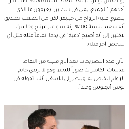
زواجه من لوبيز، لم يعد سعيداً بنسبة 100%، حيث قال
أحدهم: "الجميع، بمن في ذلك بن، يعرفون ما الذي
ينطوي عليه الزواج من جينيفر، لكن من الصعب تصديق
أنه سعيد بنسبة 100%، إنه يبدو غير مرتاح وخاسر"،
لافتين إلى أنه أصبح "دمية" في يدها، تماماً مثله مثل أي
شخص آخر قبله.
تأتي هذه التصريحات بعد أيامٍ قليلة من التقاط
عدسات الكاميرات صوراً للنجم، وهو لا يرتدي خاتم
الزواج الخاص به، وينظر إلى الأسفل أثناء تجوله في
لوس أنجلوس وحيداً.