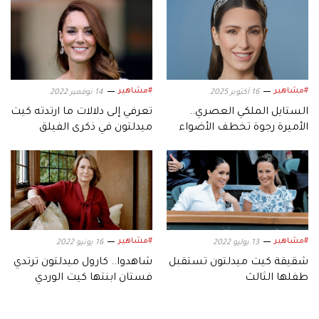
#مشاهير
#مشاهير
16 أكتوبر 2025
14 نوفمبر 2022
الستايل الملكي العصري..
تعرفي إلى دلالات ما ارتدته كيت
الأميرة رجوة تخطف الأضواء
ميدلتون في ذكرى الفيلق
بأكثر من إطلالة في لندن
الملكي البريطاني
#مشاهير
#مشاهير
13 يوليو 2022
16 يونيو 2022
شقيقة كيت ميدلتون تستقبل
شاهدوا.. كارول ميدلتون ترتدي
طفلها الثالث
فستان ابنتها كيت الوردي