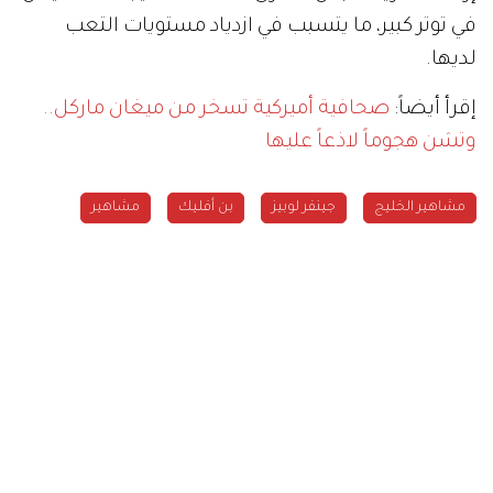
في توتر كبير، ما يتسبب في ازدياد مستويات التعب
لديها.
إقرأ أيضاً:
صحافية أميركية تسخر من ميغان ماركل..
وتشن هجوماً لاذعاً عليها
مشاهير الخليج
جينفر لوبيز
بن أفليك
مشاهير