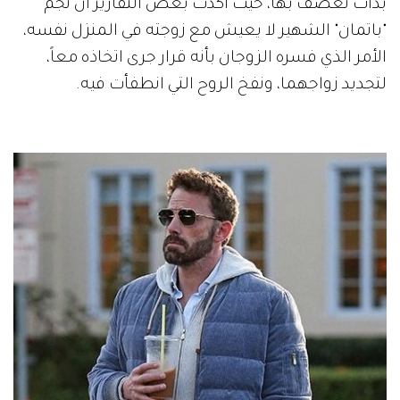
بدأت تعصف بها، حيث أكدت بعض التقارير أن نجم
"باتمان" الشهير لا يعيش مع زوجته في المنزل نفسه،
الأمر الذي فسره الزوجان بأنه قرار جرى اتخاذه معاً،
لتجديد زواجهما، ونفخ الروح التي انطفأت فيه.