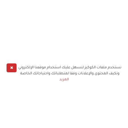
✖
نستخدم ملفات الكوكيز لنسهل عليك استخدام موقعنا الإلكتروني
ونكيف المحتوى والإعلانات وفقا لمتطلباتك واحتياجاتك الخاصة
المزيد
حملوا تطبيق
زهرة الخليج