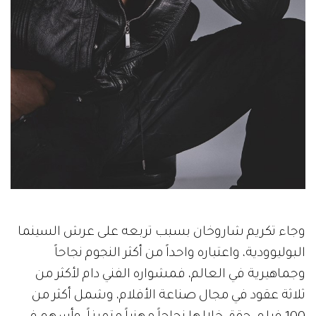
وجاء تكريم شاروخان بسبب تربعه على عرش السينما
البوليوودية، واعتباره واحداً من أكثر النجوم نجاحاً
وجماهيرية في العالم، فمشواره الفني دام لأكثر من
ثلاثة عقود في مجال صناعة الأفلام، وشمل أكثر من