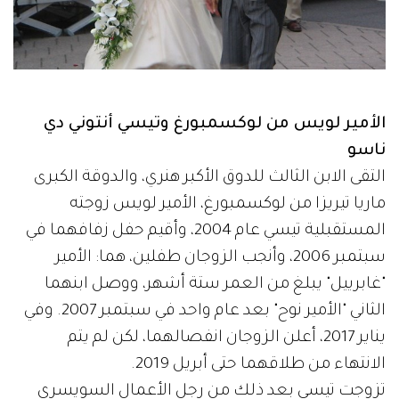
الأمير لويس من لوكسمبورغ وتيسي أنتوني دي
ناسو
التقى الابن الثالث للدوق الأكبر هنري، والدوقة الكبرى
ماريا تيريزا من لوكسمبورغ، الأمير لويس زوجته
المستقبلية تيسي عام 2004، وأقيم حفل زفافهما في
سبتمبر 2006، وأنجب الزوجان طفلين، هما: الأمير
"غابرييل" يبلغ من العمر ستة أشهر، ووصل ابنهما
الثاني "الأمير نوح" بعد عام واحد في سبتمبر 2007. وفي
يناير 2017، أعلن الزوجان انفصالهما، لكن لم يتم
الانتهاء من طلاقهما حتى أبريل 2019.
تزوجت تيسي بعد ذلك من رجل الأعمال السويسري