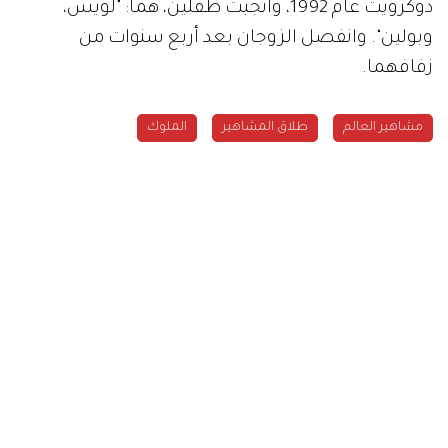
دوكرويت عام 1992، وأنجبت طفلين، هما: "لويس،
وبولين". وانفصل الزوجان بعد أربع سنوات من
زفافهما.
مشاهير العالم
طلاق المشاهير
الملوك