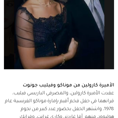
الأميرة كارولين من موناكو وفيليب جونوت
عقدت الأميرة كارولين، والمصرفي الباريسي فيليب،
قرانهما في حفل فخم أقيم بإمارة موناكو الفرنسية عام
1978، واشتهر الحفل بحضور عدد كبير من نجوم
هوليوود، منهم: آفا غاردنر، وكاري غرانت، وفرانك