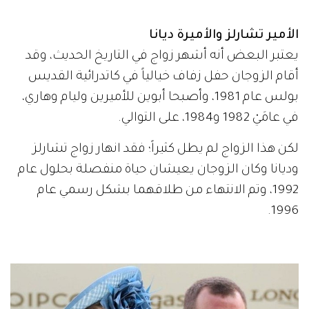
الأمير تشارلز والأميرة ديانا
يعتبر البعض أنه أشهر زواج في التاريخ الحديث، وقد
أقام الزوجان حفل زفاف خيالياً في كاتدرائية القديس
بولس عام 1981، وأصبحا أبوين للأميرين وليام وهاري،
في عامَيْ 1982 و1984، على التوالي.
لكن هذا الزواج لم يطل كثيراً؛ فقد انهار زواج تشارلز
وديانا وكان الزوجان يعيشان حياة منفصلة بحلول عام
1992، وتم الانتهاء من طلاقهما بشكل رسمي عام
1996.