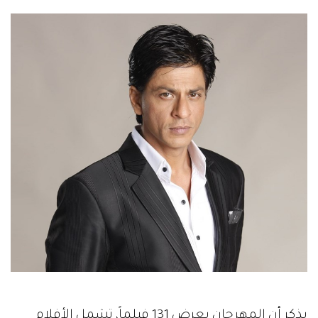
يذكر أن المهرجان يعرض 131 فيلماً، تشمل الأفلام