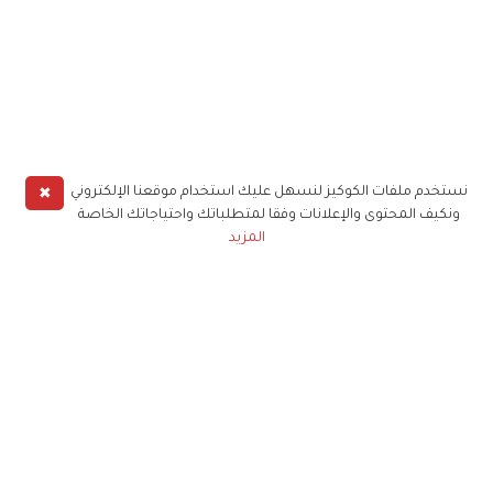
✖
نستخدم ملفات الكوكيز لنسهل عليك استخدام موقعنا الإلكتروني
ونكيف المحتوى والإعلانات وفقا لمتطلباتك واحتياجاتك الخاصة
المزيد
حملوا تطبيق
زهرة الخليج