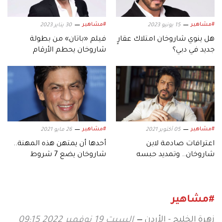
#مشاهير
#مشاهير
15 يونيو 2023
30 يناير 2023
هل ينوي شاروخان امتلاك عقارٍ
فيلم «باتان» من بطولة
جديد في دبي؟
شاروخان يحطم الأرقام
القياسية في الهند
#مشاهير
#مشاهير
05 أكتوبر 2021
26 مايو 2021
اعترافات صادمة لابن
أحدها أن يمتهن هذه المهنة..
شاروخان.. وتمديد حبسه
شاروخان يضع 7 شروط
إلزامية لمن يتزوج ابنته
#مشاهير
زهرة الخليج - الأردن
السبت 19 نوفمبر 2022 09:15