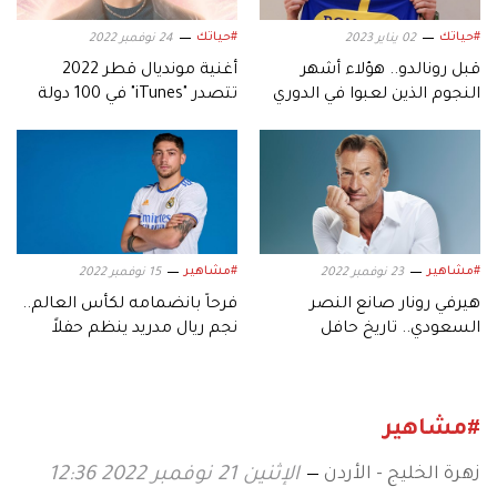
#حياتك
#حياتك
02 يناير 2023
24 نوفمبر 2022
قبل رونالدو.. هؤلاء أشهر
أغنية مونديال قطر 2022
النجوم الذين لعبوا في الدوري
تتصدر "iTunes" في 100 دولة
السعودي
#مشاهير
#مشاهير
23 نوفمبر 2022
15 نوفمبر 2022
هيرفي رونار صانع النصر
فرحاً بانضمامه لكأس العالم..
السعودي.. تاريخ حافل
نجم ريال مدريد ينظم حفلاً
بالإنجازات
بمبلغ ضخم
#مشاهير
زهرة الخليج - الأردن
الإثنين 21 نوفمبر 2022 12:36