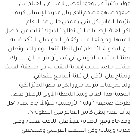
عولت كثيراً على وجود أفضل لاعب في العالم بين
صفوفها، هو مهاجم نادي ريال مدريد الإسباني كريم
بنزيما، الفائز بكل شيء ممكن خلال هذا العام.
لكن لعنة الإصابات التي تطارد "الديوك" نالت من أفضل
لاعبيها، وحرمته المشاركة في المونديال، ليتأكد غيابه
عن البطولة الأعظم قبل انطلاقتها بيوم واحد، وتعلن
بعثة المنتخب الفرنسي في قطر أن بنزيما لن يشارك
منتخب بلاده، بسبب إصابة لحقت به في منطقة الفخذ،
وتحتاج على الأقل إلى ثلاثة أسابيع للتعافي.
ولم يمر غياب بنزيما مرور الكرام، فهو الحائز الكرة
الذهبية هذا العام، ومنذ اللحظة الأولى للإعلان عنها،
طرحت صحيفة "أوليه" الأرجنتينية سؤالاً، جاء نصه: "هل
بدأت لعنة بطل كأس العالم قبل البطولة؟".
وقد جاء وقع الإصابة ثقيلاً على اللاعب نفسه، وعلى
مدربه وزملائه وكل الشعب الفرنسي ومشجعي