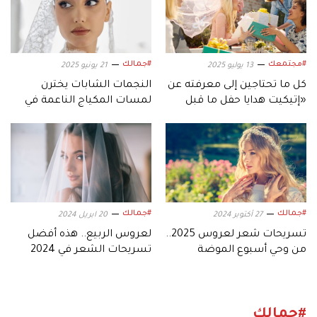
#مجتمعك
#جمالك
13 يوليو 2025
21 يونيو 2025
كل ما تحتاجين إلى معرفته عن
النجمات الشابات يخترن
«إتيكيت هدايا حفل ما قبل
لمسات المكياج الناعمة في
الزواج»
زفافهن
#جمالك
#جمالك
27 أكتوبر 2024
20 ابريل 2024
تسريحات شعر لعروس 2025..
لعروس الربيع.. هذه أفضل
من وحي أسبوع الموضة
تسريحات الشعر في 2024
العرائسي
#جمالك