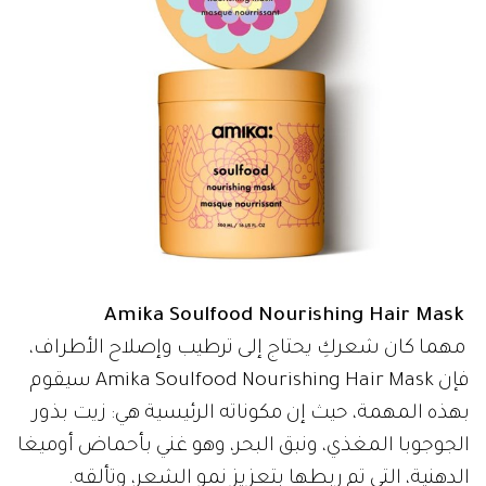
Amika Soulfood Nourishing Hair Mask
مهما كان شعركِ يحتاج إلى ترطيب وإصلاح الأطراف،
فإن Amika Soulfood Nourishing Hair Mask سيقوم
بهذه المهمة، حيث إن مكوناته الرئيسية هي: زيت بذور
الجوجوبا المغذي، ونبق البحر، وهو غني بأحماض أوميغا
الدهنية، التي تم ربطها بتعزيز نمو الشعر، وتألقه.