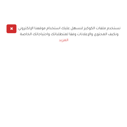
✖
نستخدم ملفات الكوكيز لنسهل عليك استخدام موقعنا الإلكتروني
ونكيف المحتوى والإعلانات وفقا لمتطلباتك واحتياجاتك الخاصة
المزيد
حملوا تطبيق
زهرة الخليج