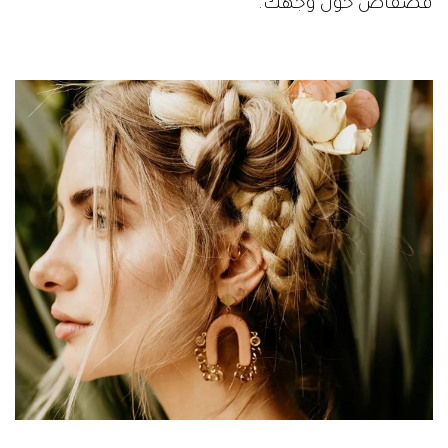
فضفاض حول وجهك.