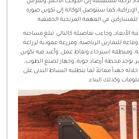
اد لرحلة مستقبلية إلى الكوكب الأحمر، ويتم من
لإدراكية، كما ستتوصل الوكالة إلى تكوين صورة
ها للمشاركين في المهمة المريخية الحقيقية.
ية الأبعاد، وجاءت تفاصيله كالتالي: تبلغ مساحته
وم، وقاعة للتمارين الرياضية، ومزرعة عمودية لزراعة
 ومنطقة استرخاء ونقاط عمل، وأعيد فيه تكوين
حمر، توجد محطة أرصاد جوية، وجهاز لصنع الطوب،
له جهداً مماثلاً لما يتطلبه النشاط البدني على
لومات وكذلك البناء.