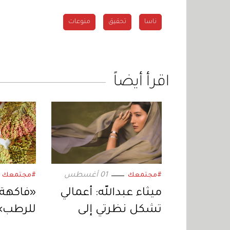
ناسا
تحقيق
منوعات
اقرأ أيضاً
01 أغسطس
#مجتمعك
#مجتمعك
ميثاء عبدالله: أعمالي
«فاكهة 
تشكل نظرتي إلى
للرطب» 
نفسي والعالم
الإنتاج 