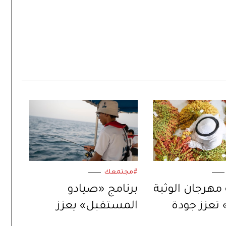
#مجتمعك
مهرجان الوثبة
برنامج «صيادو
تعزز جودة
المستقبل» يعزز
المحلي لثمار
ارتباط الأجيال الناشئة