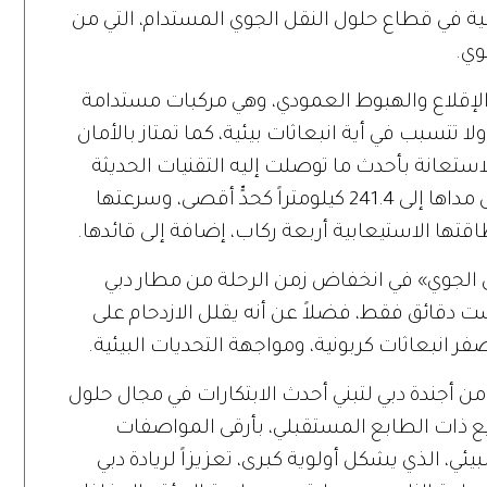
ة في قطاع حلول النقل الجوي المستدام، التي من
وي.
ة الإقلاع والهبوط العمودي، وهي مركبات مستدامة
ا تتسبب في أية انبعاثات بيئية، كما تمتاز بالأمان
ستعانة بأحدث ما توصلت إليه التقنيات الحديثة
في هذا المجال على مستوى العالم، ويصل مداها إلى 241.4 كيلومتراً كحدٍّ أقصى، وسرعتها
الجوي» في انخفاض زمن الرحلة من مطار دبي
ميرا، من 46 دقيقة إلى ست دقائق فقط، فضلاً عن أنه يقلل الازدحام على
انبعاثات كربونية، ومواجهة التحديات البيئية.
ن أجندة دبي لتبني أحدث الابتكارات في مجال حلول
ع ذات الطابع المستقبلي، بأرقى المواصفات
يئي، الذي يشكل أولوية كبرى، تعزيزاً لريادة دبي