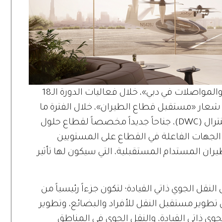
وتعزيزاً لهذا الجانب، تطلق «هيئة الطرق والمواصلات في دبي»، خلال فعاليات الدورة الـ18
شعار «مستقبل قطاع الطيران»، خلال الفترة ما
بين 13 و17 نوفمبر الحالي، في دبي وورلد سنترال (DWC)، جناحاً جديداً مخصصاً لقطاع حلول
رز الجهات الفاعلة في القطاع على المستويين
ران المستدام المستقبلية، التي سيكون لها تأثير
 الجوي ذاتي القيادة؛ لتكون جزءاً رئيسياً من
ي تطوير مستقبل النقل للأفراد والبضائع، وتطوير
جوي ذاتي القيادة، والنقل الجوي في المناطق