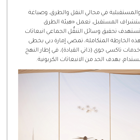
المستقبلية في مجالي النقل والطرق، وصياغة
 استشراف المستقبل، تعمل «هيئة الطرق
تهدف تحقيق وسائل التنقُّل الجماعي انبعاثات
 بحلول عام 2050. وضمن هذه الخارطة المتكاملة، تمضي إمارة دبي بخطى
دمات تاكسي جوي (ذاتي القيادة)، في إطار النهج
مستدام، بهدف الحد من الانبعاثات الكربونية.