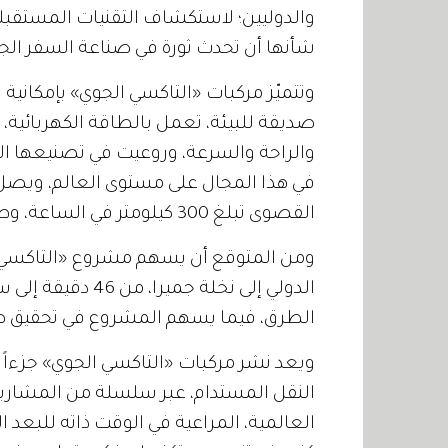
والدوليين؛ لاستكشاف التقنيات المستقبلي
شأنها أن تحدث ثورة في صناعة السفر الج
وتتميّز مركبات «التاكسي الجوي» بإمكاني
صديقة للبيئة، تعمل بالطاقة الكهربائية، ول
والراحة والسرعة، وروعيت في تصنيعها الا
القصوى تبلغ 300 كيلومتر في الساعة، وطاقتها الاستيعابية أربعة ركاب، إضافة إلى قائدها.
ومن المتوقع أن يسهم مشروع «التاكسي 
الدولي إلى نخلة ج
الطرق، فيما يسهم المشروع في تحقيق صفر 
ويعد نشر مركبات «التاكسي الجوي» جزءاً م
النقل المستدام، عبر سلسلة من المشاري
العالمية، المراعية في الوقت ذاته للبعد الب