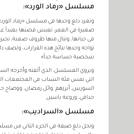
مسلسل «رماد الورد»:
وتغرد دلع وحدها في مسلسل «رماد الورد»
صغيرة في العمر، تعيش قصتها بعيداً ع
في حياتها، وتنال منها ظروف صعبة، تجبرها
تواجه وحدها نتائج هذه القرارات، وتصف دل
شخصية حساسة جداً».
ويروي المسلسل، الذي ألفته وأخرجه السورية
التي تمس فئة الشباب في المجتمعات الع
السوريين، أبرزهم: وائل رمضان، ووضاح 
حداقي، وروعة ياسين.
مسلسل «السراديب»:
وتحل دلع ضيفة في الجزء الثاني من م