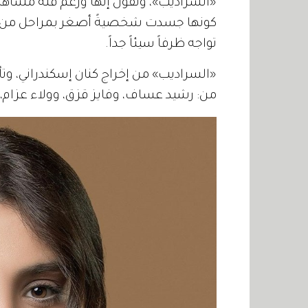
«السراديب»، وتقول إنها ورغم قلة مشاهدها،
كونها جسدت شخصيةً أصغر بمراحل من عمر
تواجه ظرفاً سيئاً جداً.
«السراديب» من إخراج كنان إسكندراني، و
من: رشيد عساف، وفايز قزق، وولاء عزام،