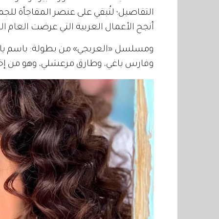
التفاصيل؛ لتُبقي على عنصر المفاجأة للج
أنجح الأعمال العربية التي عرضت العام ا
ومسلسل «العربجي» من بطولة: باسم ياخو
وفارس ياغي، وطارق مرعشلي، وهو من إخ