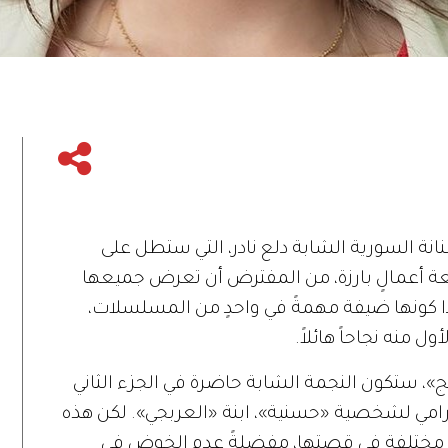
 بالنسبة للفنانة السورية الشابة دلع نادر، التي ستطل على
بعة أعمالٍ بارزة، من المفترض أن تعرض جميعها
ا كونها ضيفة مهمةً في واحدٍ من المسلسلات،
ل منه نجاحاً هائلاً.
يج»، ستكون النجمة الشابة حاضرة في الجزء الثاني
مي لشخصية «حسنية»، ابنة «العربجي». لكن هذه
ت مختلفة في قصتها، مفضلةً عدم الخوض في