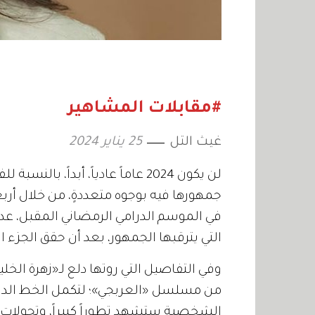
#مقابلات المشاهير
غيث التل
25 يناير 2024
لن يكون 2024 عاماً عادياً، أبداً،
جمهورها فيه بوجوه متعددةٍ، من خلال أر
في الموسم الدرامي الرمضاني المقبل، عد
التي يترقبها الجمهور، بعد أن حقق الجزء الأو
وفي التفاصيل التي روتها دلع لـ«زهرة الخل
من مسلسل «العربجي»؛ لتكمل الخط الدرا
الشخصية ستشهد تطوراً كبيراً، وتحولا