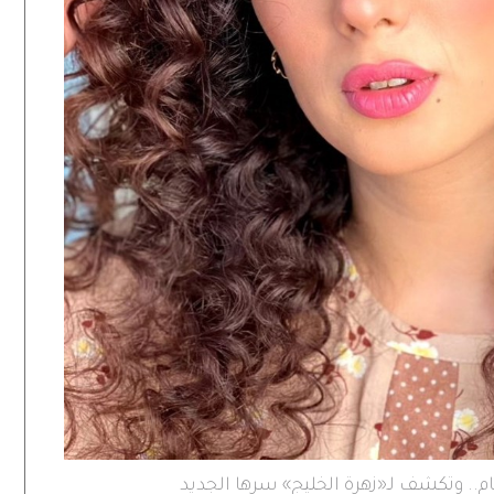
ام.. وتكشف لـ«زهرة الخليج» سرها الجديد