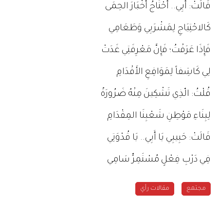
قَالَتْ: أَبِي.. أَحْتَاجُ أَخْبَارَ الحِمَى
كَالاحْتِيَاجِ لِمَشْرَبِي وَطَعَامِي
فَإِذَا عَرَفْتُ؛ فَإِنَّ مَعْرِفَتِي غَدَتْ
لِي كَاشِفاً لِمَوَاقِعِ الأَقْدَامِ
قُلْتُ: الّذِي تَشْكِينَ مِنْهُ ضَرُورَةٌ
لِبِنَاءِ مَوْطِنِ شَعْبِنَا المِقْدَامِ
قَالَتْ: حَبِيبِي يَا أَبِي.. يَا قُدْوَتِي
فِي دَرْبِ فِعْلٍ مُسْتَمِرٍّ سَامِي
مجتمع
مقالات رأي