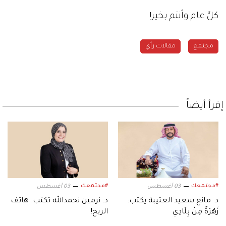
كلَّ عام وأنتم بخير!
مجتمع
مقالات رأي
إقرأ أيضاً
#مجتمعك
#مجتمعك
03 أغسطس
03 أغسطس
د. مانع سعيد العتيبة يكتب:
د. نرمين نحمدالله تكتب: هاتف
زَهْرَةٌ مِنْ بِلَادِي
الريح!