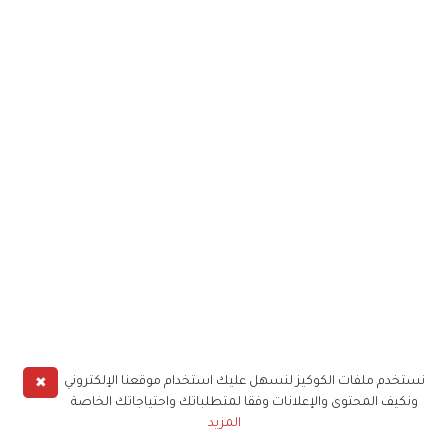
✖
نستخدم ملفات الكوكيز لنسهل عليك استخدام موقعنا الإلكتروني
ونكيف المحتوى والإعلانات وفقا لمتطلباتك واحتياجاتك الخاصة
المزيد