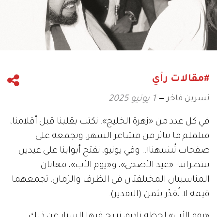
#مقالات رأي
نسرين فاخر
1 يونيو 2025
في كل عدد من «زهرة الخليج»، نكتب بقلبنا قبل أقلامنا،
فنلملم ما تناثر من مشاعر الشهر، ونجمعه على
صفحات تُشبهنا!.. وفي يونيو، نفتح أبوابنا على عيدين
ينتظراننا: «عيد الأضحى»، و«يوم الأب»، فهاتان
المناسبتان المختلفتان في الظرف والزمان، تجمعهما
قيمة لا تُقدّر بثمن (التقدير).
«يوم الأب» لحظة نادرة، نزيح فيها الستار عن ذلك