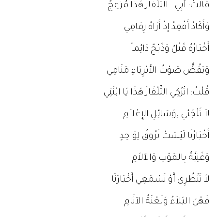
قَالَتْ: أَبِي.. التِّلْفَازُ هَذَا مُزْعِجٌ
وَأَكَادُ أَفْقِدُ إذْ أَرَاهُ زِمَامِي
أَخْبَارُهُ قَتْلٌ وَذَبْحٌ دَائِماً
وَيَقُضُّ صَوْتُ الأَبْرِيَاءِ مَنَامِي
قُلْتُ: اتْرُكِي التِّلْفَازَ هَذَا يَا ابْنَتِي
لاَ تَلْجَئي لِوَسَائِلِ الإِعْلاَمِ
أَخْبَارُنَا لَيْسَتْ تَرُوقُ لِوَاحِدٍ
وَغَنِيَّةٌ بِالمَوْتِ وَالآلاَمِ
لاَ تَنْظُرِي أَوْ تَسْمَعِي أَخْبَارَنَا
فَهْيَ البَلاَءُ وَلَعْنَةُ الآثَامِ