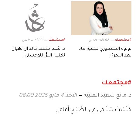
#مجتمعك
#مجتمعك
02 أغسطس
02 أغسطس
لولوة المنصوري تكتب: ماذا
د. شما محمد خالد آل نهيان
بعد البحر؟!
تكتب: البِرُّ اللوجستي!
#مجتمعك
د. مانع سعيد العتيبة
الأحد 4 مايو 2025 08:00
جَلَسَتْ سَلَامِي فِي الصَّبَاحِ أَمَامِي