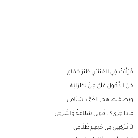
فَرَأَيْتُ فِي العَيْنَيْنِ طَيْرَ حَمَامِ
حَلَّ الذُّهُولُ عَلَيَّ مِنْ نَظرَاتِهَا
وَبِصَمْتِهَا هَجَرَ الفُؤَادَ سَلَامِي
مَاذَا جَرَى؟.. قُولِي سَلَامَةُ وَاشْرَحِي
لاَ تَتْرُكِينِي فِي جَحِيمِ ظَلَامِي