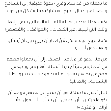
ما يحمله من قداسة، وفرح - دعوة حقيقية إلى التسامح
والصفاء، وإدخال الفرح، ومشاركته قلوبَ كلِّ من حولنا.
نكتب هذا العدد بروح العائلة.. العائلة التي ننتمي إليها،
وتلك التي نبنيها، عبر الكلمات.. والمواقف.. والقصص!
نكتبه بروح الوفاء لكل مَنْ اختار أن يزرع دون أن يُسأل،
ويهب دون أن يُرى.
من هنا، ندعو قراءنا، هذا الصيف، إلى أن يحملوا معهم
في أسفارهم شيئاً جديداً، أسئلة لأهاليهم، ورغبة في
فهم من نحبهم بعمق! فالعيد فرصة لتجديد روابطنا
الإنسانية.. والعائلية!
لعل أجمل ما نملكه، هو أن نمنح من نحبهم فرصةَ أن
يكونوا مرئيين.. أن نُصغي.. أن نسأل.. أن نقول: «أنا
أراك.. وأقدّرك»!