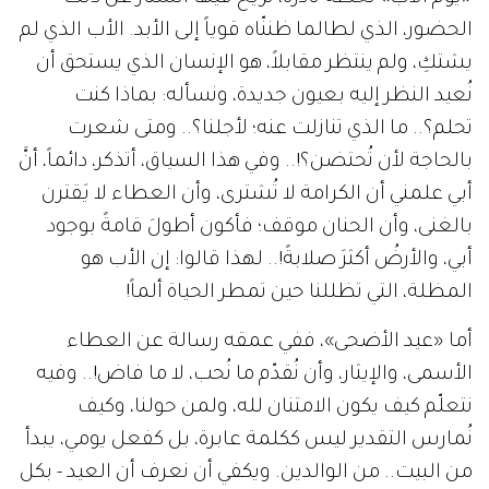
الحضور، الذي لطالما ظننّاه قوياً إلى الأبد. الأب الذي لم
يشتكِ، ولم ينتظر مقابلاً، هو الإنسان الذي يستحق أن
نُعيد النظر إليه بعيون جديدة، ونسأله: بماذا كنت
تحلم؟.. ما الذي تنازلت عنه؛ لأجلنا؟.. ومتى شعرت
بالحاجة لأن تُحتضن؟!.. وفي هذا السياق، أتذكر، دائماً، أنَّ
أبي علمني أن الكرامة لا تُشترى، وأن العطاء لا يَقترن
بالغنى، وأن الحنان موقف؛ فأكون أطولَ قامةً بوجود
أبي، والأرضُ أكثرَ صلابةً!.. لهذا قالوا: إن الأب هو
المظلة، التي تظللنا حين تمطر الحياة ألماً!
أما «عيد الأضحى»، ففي عمقه رسالة عن العطاء
الأسمى، والإيثار، وأن نُقدّم ما نُحب، لا ما فاض!.. وفيه
نتعلّم كيف يكون الامتنان لله، ولمن حولنا، وكيف
نُمارس التقدير ليس ككلمة عابرة، بل كفعل يومي، يبدأ
من البيت.. من الوالدين. ويكفي أن نعرف أن العيد - بكل