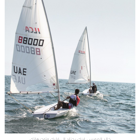
خالد العويس: ابنك يحتاج إلى قلبك وتوجيهاتك