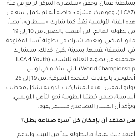
بسلطنة عمان، وحقق «سلطان» المركز الرابع في فئة
(ILCA7)، وهو مركز مشرّف؛ خاصة أنه لم يكمل سنة في
هذه الفئة الأولمبية بَعْدُ. كما شارك «سلطان»، أيضاً،
في بطولة العالم، التي أقيمت بالصين، من 10 إلى 19
مايو الماضي، وبعدها شارك في بطولة آسيا المفتوحة
في المنطقة نفسها، بمدينة بكين. كذلك، سيشارك
«محمد» في بطولة العالم للشباب (ILCA 4 Youth
World Championship)، التي ستقام في لوس
أنجلوس، بالولايات المتحدة الأميركية، من 19 إلى 26
يوليو المقبل.. هذه المشاركات الدولية تشكل محطات
أساسية، ضمن خطتنا الطويلة نحو التأهل الأولمبي،
وتؤكد أن المسار التصاعدي مستمر بقوة.
هل تعتقد أن بإمكان كل أسرة صناعة بطل؟
أعتقد ذلك تماماً؛ فالبطولة تبدأ من البيت، والدعم