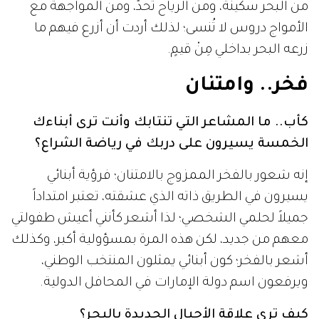
من البحر سكينة، ومن الرياح تحدٍّ، ومن المواجهة مع
الأمواج دروس لا تُنسى؛ لذلك أردت أن أزرع فيهم ما
زرعه البحر بداخلي مِنْ قيمٍ.
فخر.. وامتنان
كأب.. ما المشاعر التي تنتابك وأنت ترى أبناءك
الخمسة يسيرون على دربك في رياضة الشراع؟
إنه شعور بالفخر الممزوج بالامتنان؛ فرؤية أبنائي
يسيرون في الطريق ذاته الذي عشقته، تعتبر امتداداً
جميلاً لحلمي الشخصي؛ لذا أشعر كأنني أعيش طفولتي
معهم من جديد، لكن هذه المرة بمسؤولية أكبر، وكذلك
أشعر بالفخر؛ كون أبنائي يمثلون المنتخب الوطني،
ويرفعون اسم دولة الإمارات في المحافل الدولية.
كيف ترى علاقة الأجيال الجديدة بالبحر؟