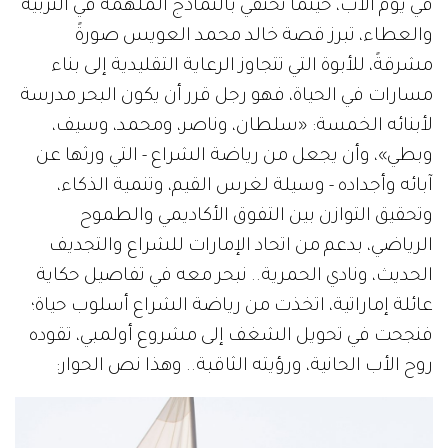
في يوم الأب، حينما نحتفي بالنماذج الملهمة في التربية
والعطاء، تبرز قصة خالد محمد العويس صورةً
مشرقةً، للأبوة التي تتجاوز الرعاية التقليدية إلى بناء
مسارات في الحياة، فهو رجل قرر أن يكون البحر مدرسة
لأبنائه الخمسة: «سلطان، وناصر، ومحمد، وسيف،
وبطي»، وأن يجعل من رياضة الشراع - التي ورثها عن
آبائه وأجداده - وسيلة لغرس القيم، وتنمية الذكاء،
وتحقيق التوازن بين التفوق الأكاديمي والطموح
الرياضي، بدعم من اتحاد الإمارات للشراع والتجديف
الحديث، ونادي الحمرية.. نبحر معه في تفاصيل حكاية
عائلة إماراتية، اتخذت من رياضة الشراع أسلوب حياة؛
فنجحت في تحويل الشغف إلى مشروع أولمبي، تقوده
روح الأب الحانية، ورؤيته الثاقبة.. وهذا نص الحوار: