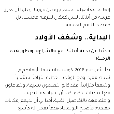
إنها علاقة أصيلة، فالبحر جزء من هويتنا، وعلينا أن نعزز
غرسه في أبنائنا، ليس كمكان للترفيه فحسب، بل
كمصدر للقيم العميقة.
البداية.. وشغف الأولاد
حدثنا عن بداية أبنائك مع «الشراع»، وتطور هذه
الرحلة!
بدأ الأمر، عام 2018، كوسيلة لاستثمار أوقاتهم في
نشاط مفيد. ومع الوقت، لاحظت التزاماً استثنائياً
وشغفاً متزايداً؛ فقد كانوا يتعلمون بسرعة، ويتفاعلون
مع التحديات بذكاء. كما أن احترامهم للتدريب،
واهتمامهم بالتفاصيل الفنية، أكدا لي أن لديهم إمكانات
حقيقية؛ فأصبح الأولمبياد هدفاً نعمل له كأسرة،