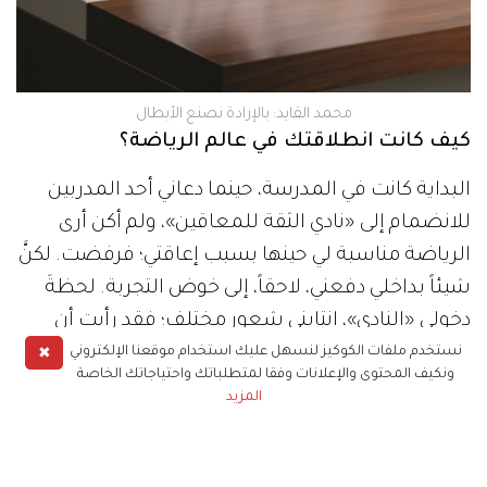
محمد القايد: بالإرادة نصنع الأبطال
كيف كانت انطلاقتك في عالم الرياضة؟
البداية كانت في المدرسة، حينما دعاني أحد المدربين
للانضمام إلى «نادي الثقة للمعاقين»، ولم أكن أرى
الرياضة مناسبة لي حينها بسبب إعاقتي؛ فرفضت. لكنَّ
شيئاً بداخلي دفعني، لاحقاً، إلى خوض التجربة. لحظةَ
دخولي «النادي»، انتابني شعور مختلف؛ فقد رأيت أن
الرياضة قد تكون طريقي إلى تحقيق الذات. وفي عام
✖
نستخدم ملفات الكوكيز لنسهل عليك استخدام موقعنا الإلكتروني
ونكيف المحتوى والإعلانات وفقا لمتطلباتك واحتياجاتك الخاصة
2003، بدأت مشاركاتي في البطولات المحلية، ومنذ
المزيد
ذلك الوقت لم أبتعد عن هذا المجال.
أثر