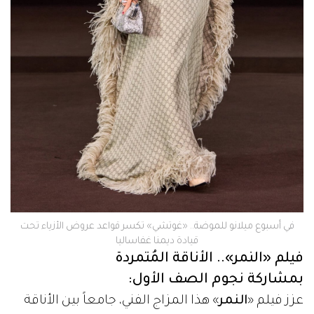
في أسبوع ميلانو للموضة.. «غوتشي» تكسر قواعد عروض الأزياء تحت
قيادة ديمنا غفاساليا
فيلم «النمر».. الأناقة المُتمردة
بمشاركة نجوم الصف الأول:
عزز فيلم «
النمر
» هذا المزاج الفني، جامعاً بين الأناقة