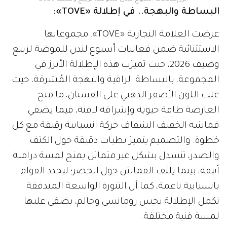
البساطة والبهجة.. في إطلالة «TOVE»:
عرضت العلامة التجارية «TOVE»، مجموعاتها
الاستثنائية ضمن فعاليات أسبوع لندن للموضة لربيع
وصيف 2026، حيث تميزت هذه الإطلالة الأبرز في
المجموعة، بالبساطة الراقية والبهجة المُشرقة، حيث
غلب اللون الأصفر الذهبي على الفستان، ما منح
العارضة طاقة حيوية وإشراقة لافتة، فيما يضفي
قماشه الخفيف الشفاف حركة انسيابية رقيقة مع كل
خطوة. والتصميم يتميز بطيات دقيقة حول الكتف
والصدر، تنسدل بشكل غير متماثل يمنح لمسة درامية
أنيقة، بينما يلتف القماش حول الخصر؛ ليحدد القوام
بانسيابية ناعمة، كما أن التنورة الواسعة المتدفقة
تكمل الإطلالة بحس رومانسي وحالم، يضفي عليها
لمسة فنية مختلفة.