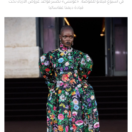
في أسبوع ميلانو للموضة.. «غوتشي» تكسر قواعد عروض الأزياء تحت
قيادة ديمنا غفاساليا