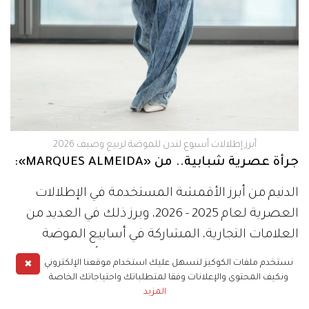
أبرز إطلالات أسبوع لندن للموضة لربيع وصيف 2026
جرأة عصرية شبابية.. من «MARQUES ALMEIDA»:
الدنيم من أبرز الأقمشة المستخدمة في الإطلالات
العصرية لعام 2025 - 2026، وبرز ذلك في العديد من
العلامات التجارية، المشاركة في أسابيع الموضة
المختلفة. ومن الإطلالات المميزة في أسبوع لندن
✖
نستخدم ملفات الكوكيز لنسهل عليك استخدام موقعنا الإلكتروني
للموضة، جاءت إطلالة «Marques Almeida»، التي
ونكيف المحتوى والإعلانات وفقا لمتطلباتك واحتياجاتك الخاصة
المزيد
تعكس جرأة عصرية بطابع شبابي متمرد. التصميم