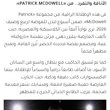
الأناقة والتفرد.. من «PATRICK MCDOWELL
»:
في هذه الإطلالة الراقية، من مجموعة «Patrick
McDowell»، ضمن أسبوع لندن للموضة لربيع وصيف
2026، نرى توازناً أنيقاً بين الكلاسيكية والعصرية، حيث
تألقت العارضة ببليزر ذهبي، مزيّن بنقشة «باروكية»
غنية، ومصمم بقصة محددة الخصر، تُبرز القامة، وتمنح
مظهراً فخماً.
كما تم تنسيق الجاكيت مع بنطال واسع من الساتان
الأسود، ما أضاف طابعاً درامياً وانسيابياً للإطلالة، بينما
الاكسسوارات كانت دقيقة وذكية، حيث اختارت
العارضة حقيبة صغيرة لامعة، ومشابك شعر معدنية
ضخمة، عززت الطابع الحداثي الجريء للمظهر.