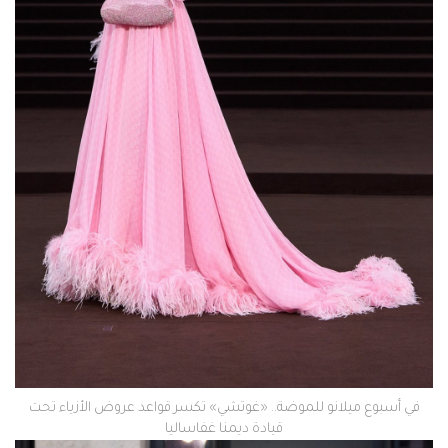
في أسبوع ميلانو للموضة.. «غوتشي» تكسر قواعد عروض الأزياء تحت
قيادة ديمنا غفاساليا