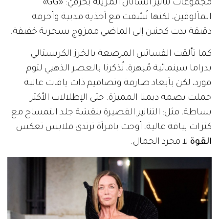
مجموعات تنانير الساتان المزينة بحرفَيْ: «GG»
المألوفين، لكنها نُسّقت مع أحذية مدببة وأحزمة
دقيقة بدت كحنين إلى الماضي ممزوج بسخرية خفيفة.
كما تألقت الفساتين المرصعة بالخرز الكريستالي
بدراما سينمائية مُبهرة، تُذكرنا بالعصر الذهبي لتوم
فورد، لكن بأبعاد صارمة وتصاميم ذات ياقات عالية
حملت بصمة ديمنا المميزة. حتى الإطلالات الأكثر
بساطة، مثل: التنانير القصيرة بنقشة جلد التمساح مع
كنزات بياقة عالية، أوحت بامرأة ترتدي ملابس تعكس
القوة
لا مجرد الجمال.