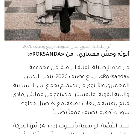
أبرز إطلالات أسبوع لندن للموضة لربيع وصيف 2026
أنوثة وحسٌّ معماري.. من «ROKSANDA»:
في هذه الإطلالة الفنية الراقية، من مجموعة
«Roksanda»، لربيع وصيف 2026، يتجلى الحس
المعماري والأنثوي في تصميم يجمع بين الانسيابية
والبنية القوية. فالفستان مصنوع من قماش رمادي
فاتح بنقشة مربعات دقيقة، مع تفاصيل خطوط
سوداء أفقية، تضيف عمقاً بصرياً.
بينما القَصَّة الواسعة بأسلوب (A-line)، تُبرز الحركة