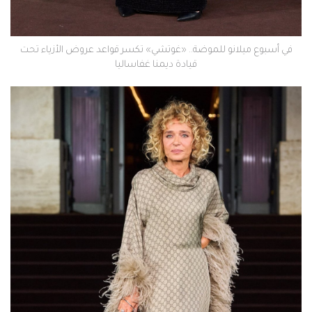
في أسبوع ميلانو للموضة.. «غوتشي» تكسر قواعد عروض الأزياء تحت
قيادة ديمنا غفاساليا