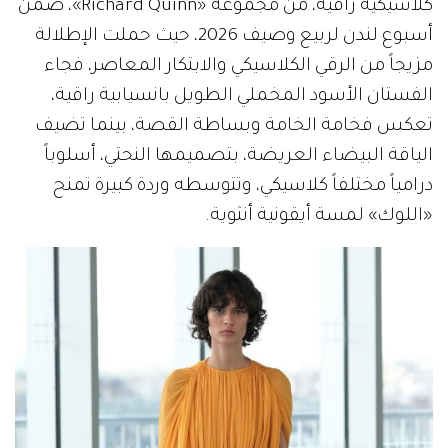
كلاسيكية راقية، من مجموعة «Richard Quinn»، ضمن
أسبوع لندن لربيع وصيف 2026، حيث حملت الإطلالة
مزيجاً من الرقي الكلاسيكي والابتكار المعاصر، فجاء
الفستان الأسود المخملي الطويل بانسيابية راقية،
تعكس فخامة الخامة وبساطة القصة، بينما تضيف
الياقة البيضاء العريضة، بتصميمها النحتي، أسلوباً
درامياً مختلفاً كلاسيكي، وتتوسطه وردة كبيرة تمنح
«اللوك» لمسة أيقونية أنثوية.