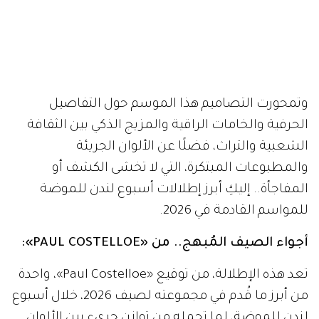
وتمحورت التصاميم هذا الموسم حول التفاصيل
الحرفية والخامات الراقية والمزيج الذكي بين الثقافة
الشعبية والتراث، فضلًا عن الألوان الجريئة
والمطبوعات المبتكرة، التي لا تخشى الكشف أو
المفاجأة.. إليكِ أبرز إطلالات أسبوع لندن للموضة
للمواسم القادمة في 2026.
أجواء الصيف المُبهج.. من «PAUL COSTELLOE»:
تعد هذه الإطلالة، من توقيع «Paul Costelloe»، واحدة
من أبرز ما قُدم في مجموعته لصيف 2026، خلال أسبوع
لندن للموضة، لما تحمله من توازن جريء بين الألوان