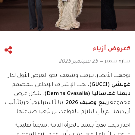
#عروض أزياء
سارة سمير
25 سبتمبر 2025
توجهت الأنظار، بترقب وشغف، نحو العرض الأول لدار
غوتشي (GUCCI)
، تحت الإشراف الإبداعي للمصمم
ديمنا غفاساليا (Demna Gvasalia)
. شكل عرض
مجموعة
ربيع وصيف 2026
، بياناً استراتيجياً جريئاً، أثبت
أن ديمنا لم يأتِ ليلتزم بالقواعد، بل ليُعيد صياغتها.
اختار ديمنا نهجاً يتسم بالجرأة التامة، متجنباً تقليدية
عروض الأزياء المعتادة في أسبوع ميلانو للموضة.