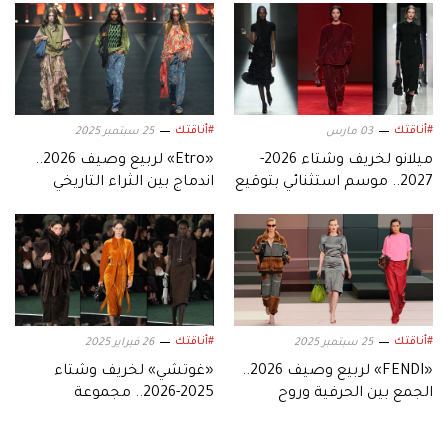
#أناقتك
#أناقتك
03 مارس
25 سبتمبر 2025
ميلانو لخريف وشتاء 2026-
«Etro» لربيع وصيف 2026..
2027.. موسم استثنائي بتوقيع
اندماج بين الثراء التاريخي
عمالقة الموضة
والحداثة
#أناقتك
#أناقتك
25 سبتمبر 2025
26 فبراير 2025
«FENDI» لربيع وصيف 2026..
«غوتشي» لخريف وشتاء
الجمع بين الحرفية وروح
2025-2026.. مجموعة
الدعابة السريالية
استثنائية بعد رحيل سارنو
المفاجئ