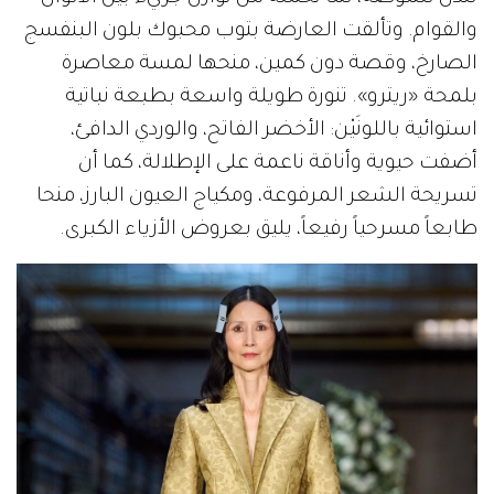
والقوام. وتألقت العارضة بتوب محبوك بلون البنفسج
الصارخ، وقصة دون كمين، منحها لمسة معاصرة
بلمحة «ريترو». تنورة طويلة واسعة بطبعة نباتية
استوائية باللونَيْن: الأخضر الفاتح، والوردي الدافئ،
أضفت حيوية وأناقة ناعمة على الإطلالة، كما أن
تسريحة الشعر المرفوعة، ومكياج العيون البارز، منحا
طابعاً مسرحياً رفيعاً، يليق بعروض الأزياء الكبرى.