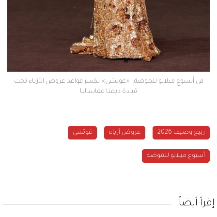
في أسبوع ميلانو للموضة.. «غوتشي» تكسر قواعد عروض الأزياء تحت
قيادة ديمنا غفاساليا
ربيع وصيف 2026
عروض أزياء
غوتشي
أسبوع ميلانو للموضة
إقرأ أيضاً