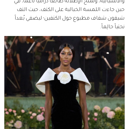
والانسيابية، وتمنح الإطلالة طابعاً درامياً ناعماً، في
حين جاءت اللمسة الخيالية على الكتف، حيث التف
شيفون شفاف مطبوع حول الكتفين؛ ليضفي بُعداً
نحتياً حالِماً.