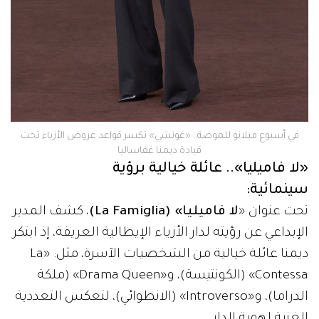
في أسبوع ميلانو للموضة.. «غوتشي» تكسر قواعد عروض الأزياء تحت
قيادة ديمنا غفاساليا
«لا فاميليا».. عائلة خيالية برؤية
سينمائية:
تحت عنوان «
لا فاميليا» (La Famiglia)
، كشف المدير
الإبداعي عن رؤيته لدار الأزياء الإيطالية العريقة، إذ ابتكر
ديمنا عائلة خيالية من الشخصيات الآسرة، مثل: «La
Contessa» (الكونتيسة)، و«Drama Queen» (ملكة
الدراما)، و«Introverso» (الانطوائي)، لتعكس التعددية