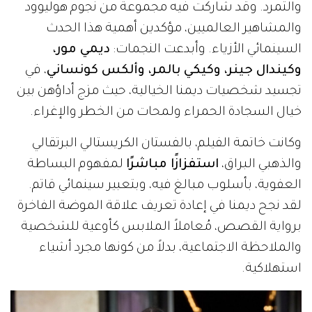
والتمرد. وقد شاركت فيه مجموعة من نجوم هوليوود
والمشاهير العالميين، مؤكدين أهمية هذا الحدث
السينمائي الأزياء. وأبدعت النجمات:
ديمي مور،
وكيندال جينر، وكيكي بالمر، وألكس كونساني
، في
تجسيد شخصيات ديمنا الخيالية، حيث مزج أداؤهن بين
خيال السجادة الحمراء ولمحات من الخطر والإغراء.
وكانت خاتمة الفيلم، بالفستان الكريستالي البرتقالي
والذهبي البراق،
استفزازًا مباشرًا
لمفهوم البساطة
العفوية، بأسلوب مبالغ فيه، وبتعبير سينمائي قاتم.
لقد نجح ديمنا في إعادة تعريف علاقة الموضة الفاخرة
برواية القصص، مُعاملاً الملابس كأوعية للشخصية
والملاحظة الاجتماعية، بدلاً من كونها مجرد أشياء
استهلاكية.