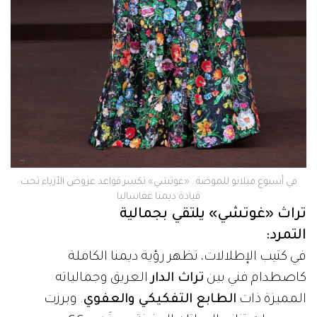
في أسبوع ميلانو للموضة.. «غوتشي» تكسر قواعد عروض الأزياء تحت
قيادة ديمنا غفاساليا
تراث «غوتشي» يلتقي بجمالية
التمرد:
في كتيب الإطلالات، تظهر رؤية ديمنا الكاملة
كاصطدام فني بين
تراث الدار
العريق وجمالياته
المميزة ذات
الطابع التفكيكي والعفوي
. وبرزت