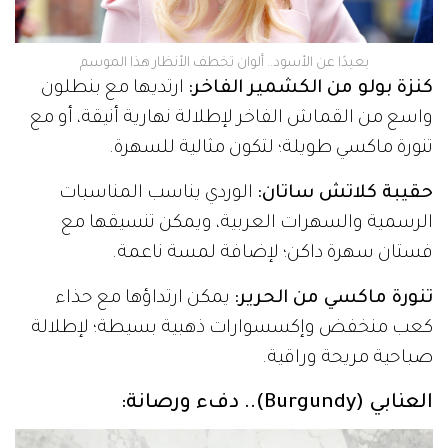
بعيدًا عن الأسود.. ألوان تخطف الأنظار هذا الموسم
كنزة بولو من الكشمير الفاخر:
ارتديها مع بنطلون
واسع من القماش الفاخر لإطلالة نهارية أنيقة، أو مع
تنورة ماكسي طويلة؛ لتكون مثالية للسهرة.
حقيبة كلاتش ساتان:
الوردي يناسب المناسبات
الرسمية والسهرات العربية، ويمكن تنسيقها مع
فستان سهرة داكن؛ لإضافة لمسة ناعمة.
تنورة ماكسي من الحرير:
يمكن ارتداؤها مع حذاء
كعب منخفض وإكسسوارات ذهبية بسيطة؛ لإطلالة
صباحية مريحة وراقية.
العنابي (Burgundy).. دفء ورصانة: