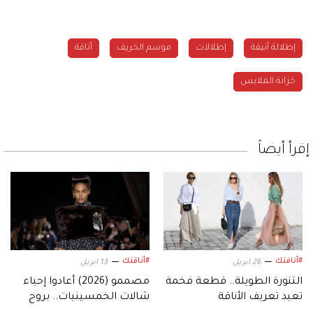
إطلالة أنيقة
إطلالات
موسم الخريف
أناقة
خزانة الملابس
إقرأ أيضاً
#أناقتك
#أناقتك
26 ابريل
13 ابريل
التنورة الطويلة.. قطعة فخمة
مصممو (2026) أعادوا إحياء
تعيد تعريف الأناقة
شالات الخمسينيات.. بروح