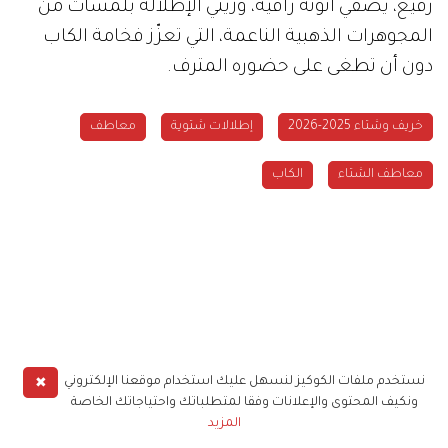
رفيع، يضفي أنوثة راقية، وزيّني الإطلالة بلمسات من
المجوهرات الذهبية الناعمة، التي تعزّز فخامة الكاب
دون أن تطغى على حضوره المترف.
خريف وشتاء 2025-2026
إطلالات شتوية
معاطف
معاطف الشتاء
الكاب
✖
نستخدم ملفات الكوكيز لنسهل عليك استخدام موقعنا الإلكتروني
ونكيف المحتوى والإعلانات وفقا لمتطلباتك واحتياجاتك الخاصة
المزيد