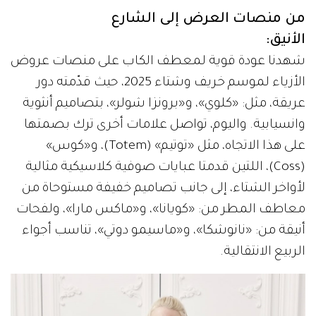
من منصات العرض إلى الشارع
الأنيق:
شهدنا عودة قوية لمعطف الكاب على منصات عروض
الأزياء لموسم خريف وشتاء 2025، حيث قدّمته دور
عريقة، مثل: «كلوي»، و«برونزا شولر»، بتصاميم أنثوية
وانسيابية. واليوم، تواصل علامات أخرى ترك بصمتها
على هذا الاتجاه، مثل «توتيم» (Totem)، و«كوس»
(Coss)، اللتين قدمتا عبايات صوفية كلاسيكية مثالية
لأواخر الشتاء، إلى جانب تصاميم خفيفة مستوحاة من
معاطف المطر من: «كويانا»، و«ماكس مارا»، ولفحات
أنيقة من: «نانوشكا»، و«ماسيمو دوتي»، تناسب أجواء
الربيع الانتقالية.