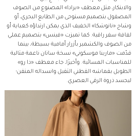
والابتكار، مثل معطف «برادا» المصنوع من الصوف
المصقول بتصميم مستوحى من الطابع البحري، أو
وشاح «نانوشكا» الخفيف الذي يمكن ارتداؤه كعباية أو
لفافة سفر راقية. كما تميزت «فينس» بتصميم عملي
من الصوف والكشمير بأزرار أمامية بسيطة، بينما
قدّمت «مارينا موسكوني» نسخة ساتان ناعمة مثالية
للمناسبات المسائية. وأخيرًا، جاء معطف «ذا رو»
الطويل بقماشه القطني الثقيل وانسداله المتقن؛
ليجسد ذروة الرقي العصري.