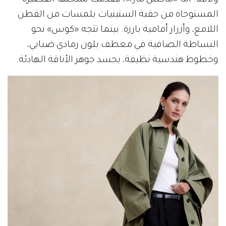
ولافتًا. أما «ماكس مارا»، فقدّمت نسختها القصيرة
المستوحاة من حقبة الستينيات بلمسات من القطن
اللامع، وأزرار أمامية بارزة. بينما تتجه «كوس» نحو
البساطة الصافية في معطف بلون رمادي ضبابي،
وخطوط هندسية نظيفة، يجسد جوهر الأناقة الهادئة.