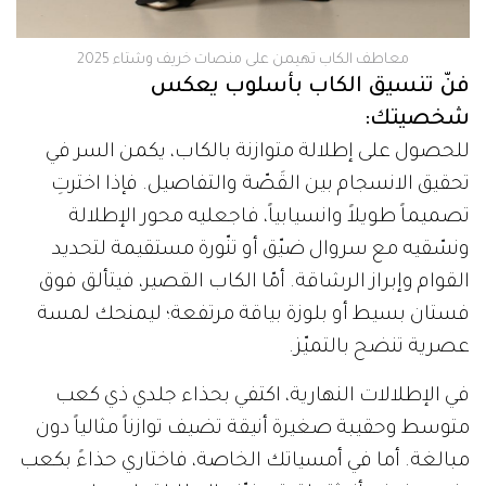
معاطف الكاب تهيمن على منصات خريف وشتاء 2025
فنّ تنسيق الكاب بأسلوب يعكس
شخصيتك:
للحصول على إطلالة متوازنة بالكاب، يكمن السر في
تحقيق الانسجام بين القَصّة والتفاصيل. فإذا اخترتِ
تصميماً طويلاً وانسيابياً، فاجعليه محور الإطلالة
ونسّقيه مع سروال ضيّق أو تنّورة مستقيمة لتحديد
القوام وإبراز الرشاقة. أمّا الكاب القصير، فيتألق فوق
فستان بسيط أو بلوزة بياقة مرتفعة؛ ليمنحك لمسة
عصرية تنضح بالتميّز.
في الإطلالات النهارية، اكتفي بحذاء جلدي ذي كعب
متوسط وحقيبة صغيرة أنيقة تضيف توازناً مثالياً دون
مبالغة. أما في أمسياتك الخاصة، فاختاري حذاءً بكعب