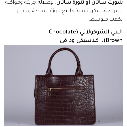
شورت ساتان أو تنورة ساتان:
لإطلالة جريئة ومواكبة
للموضة، يمكن تنسيقها مع بلوزة بسيطة وحذاء
بكعب متوسط.
البني الشوكولاتي (Chocolate
Brown).. كلاسيكي ودافئ: