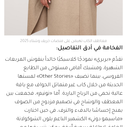
معاطف الكاب تهيمن على منصات خريف وشتاء 2025
الفخامة في أدق التفاصيل:
تقدّم «بربري» نموذجًا كلاسيكيًا خالداً بنقوش المربعات
الشهيرة، ومشبك أمامي مستوحى من الطابع
الفروسي، بينما تضيف «Other Stories» لمستها
الحديثة من خلال كاب غير متماثل الحواف مع ياقة
عالية تحمي من الرياح الباردة. أما «توتيم»، فجمعت بين
المعطف والوشاح في تصميم مزدوج من الصوف
يمنح إحساسًا بالدفء والترف، في حين اختارت
«ماسيمو دوتي» الكشمير الناعم بلون الشوكولاتة