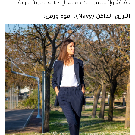
خفيفة وإكسسوارات ذهبية؛ لإطلالة نهارية أنثوية.
الأزرق الداكن (Navy).. قوة ورقي: