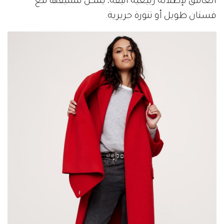
الغامق لإطلالة ربيعية أنيقة، يمكن تنسيقها مع
فستان طويل أو تنورة حريرية.