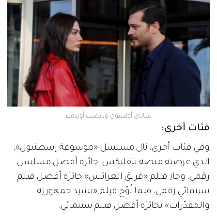
شاتاي أولسوي وديميت أوزدمير
فئات أخرى:
وفي فئات أخرى، نال مسلسل «موسوعة إسطنبول»،
الذي عرضته منصة نتفليكس، جائزة أفضل مسلسل
رقمي، وحاز فيلم «فريق العرائس» جائزة أفضل فيلم
سينمائي رقمي، فيما تُوّج فيلم «نشيد جمهورية
والمقدّرات» بجائزة أفضل فيلم سينمائي.