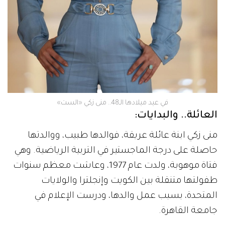
في عيد ميلادها الـ48.. منى زكي «الست»
العائلة.. والبدايات:
منى زكي ابنة عائلة عريقة، فوالدها طبيب، ووالدتها
حاصلة على درجة الماجستير في التربية الرياضية. وهي
فتاة موهوبة، ولدت عام 1977، وعاشت معظم سنوات
طفولتها متنقلة بين الكويت وإنجلترا والولايات
المتحدة، بسبب عمل والدها، ودرست الإعلام في
جامعة القاهرة.