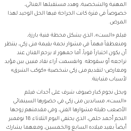
المهنية والشخصية، وهدد مستقبلها الغنائي،
خصوصاً في فترة كانت الجراحة فيها الحل الوحيد لهذا
المرض.
فيلم «الست»، الذي يشكل محطة فنية بارزة،
ومنعطفاً مهماً في مشوار نجمة بقيمة منى زكي، ينتظر
أن يكون اختباراً قوياً، أما جمهور لا يرحم الفنان عند
تراجعه أو سقوطه. وانقسمت آراء نقاد فنيين بين مؤيد
ومعارض؛ لتقديم منى زكي شخصية «كوكب الشرق»
لأسباب متباينة.
ويحل نجوم كبار ضيوف شرف على أحداث فيلم
«الست»، مساندين منى زكي في حضورها السينمائي
الأصعب طيلة مشوارها الفني، وفي مقدمتهم زوجها
النجم أحمد حلمي، الذي يحتفي اليوم الثلاثاء 18 نوفمبر
أيضاً بعيد ميلاده السابع والخمسين، ومعهما يشارك