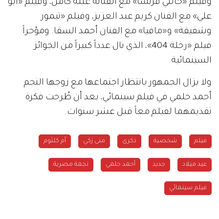
وفيلم «خالتي فرنسا» مع الفنانة عبلة كامل، وفيلم «أبو
علي» مع الفنان كريم عبد العزيز، وفيلم «تيمور
وشفيقة» و«مافيا» مع الفنان أحمد السقا. ومؤخراً
فيلم «رحلة 404»، الذي نال عدداً كبيراً من الجوائز
السينمائية.
ولا يزال الجمهور بانتظار اجتماعها مع زوجها النجم
أحمد حلمي في فيلم سينمائي، بعد أن طُرحت فكرة
تقديمهما لفيلم معاً قبل عشر سنوات.
فيلم
شخصية
ذكرى
منى زكي
أم كلثوم
عيد ميلاد
جديد
أحمد حلمي
نجمة مصرية
فيلم سينمائي