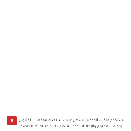
✖
نستخدم ملفات الكوكيز لنسهل عليك استخدام موقعنا الإلكتروني
ونكيف المحتوى والإعلانات وفقا لمتطلباتك واحتياجاتك الخاصة