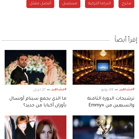
مخرج
الدراما التركية
مسلسل
أفضل ممثل
إقرأ أيضاً
#مشاهير
#مشاهير
09 يوليو
27 ابريل
ترشيحات الدورة الثامنة
ما الذي يجمع سينام أونسال
والسبعين من «Emmy
بأوزان أكبابا من جديد؟
Awards»