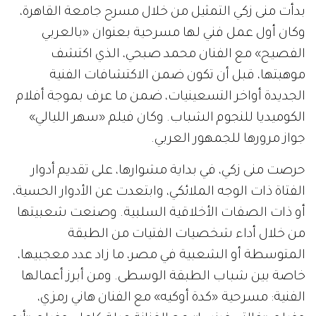
بدأت منى زكي التمثيل من خلال مسرح جامعة القاهرة،
وكان أول عمل فني لها مسرحية بعنوان «بالعربي
الفصيح» مع الفنان محمد صبحي، الذي اكتشف
موهبتها، قبل أن تكون ضمن الاكتشافات الفنية
الجديدة أواخر التسعينيات، ضمن ما عرف بموجة أفلام
الكوميديا للنجوم الشباب. وكان فيلم «سهر الليالي»
جواز مرورها للجمهور العربي.
حرصت منى زكي، في بداية مشوارها، على تقديم أدوار
الفتاة ذات الوجه الملائكي، وابتعدت عن الأدوار الحسية،
أو ذات الصفات الأخلاقية السلبية. وصنعت شعبيتها
من خلال أداء شخصيات الفتيات من الطبقة
المتوسطة أو الشعبية في مصر، ما زاد عدد معجبيها،
خاصة بين شباب الطبقة الوسطى. ومن أبرز أعمالها
الفنية: مسرحية «كدة أوكيه» مع الفنان هاني رمزي،