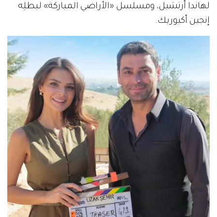
لهاندا أرتشيل، ومسلسل «الأراضي المباركة» لبطلِه
إنجين أكيوريك.