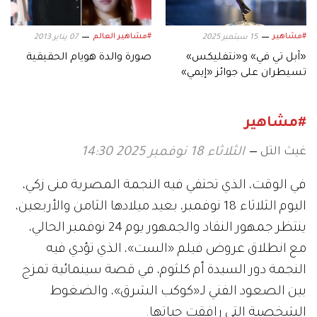
#مشاهير
#مشاهير العالم
15 سبتمبر 2025
07 يناير 2013
«آبل تي في» و«نتفليكس»
صورة والدة هويام الحقيقية
تسيطران على جوائز «إيمي»
العالمية.. إليكم قائمة الفائزين
كاملة
#مشاهير
غيث التل
الثلاثاء 18 نوفمبر 2025 14:30
في الوقت، الذي تحتفي فيه النجمة المصرية منى زكي،
اليوم الثلاثاء 18 نوفمبر، بعيد ميلادها الثامن والأربعين،
ينتظر جمهور النقاد والجمهور يوم 24 نوفمبر الحالي،
مع انطلاق عروض فيلم «الست»، الذي تؤدي فيه
النجمة دور السيدة أم كلثوم، في قصة سينمائية تمزج
بين الصعود الفني لـ«كوكب الشرق»، والضغوط
الشخصية التي رافقت حياتها.