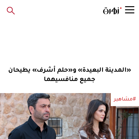
«المدينة البعيدة» و«حلم أشرف» يطيحان
جميع منافسيهما
#مشاهير