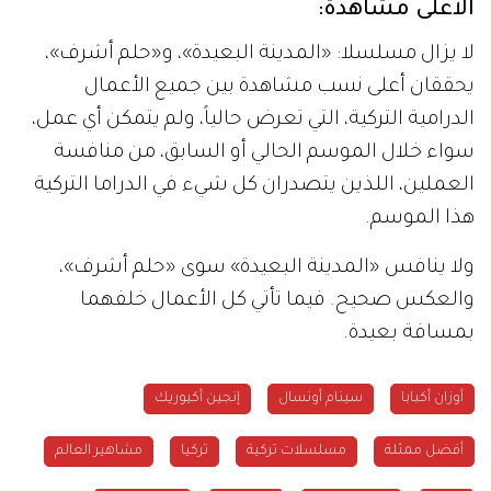
الأعلى مشاهدةً:
لا يزال مسلسلا: «المدينة البعيدة»، و«حلم أشرف»،
يحققان أعلى نسب مشاهدة بين جميع الأعمال
الدرامية التركية، التي تعرض حالياً، ولم يتمكن أي عمل،
سواء خلال الموسم الحالي أو السابق، من منافسة
العملين، اللذين يتصدران كل شيء في الدراما التركية
هذا الموسم.
ولا ينافس «المدينة البعيدة» سوى «حلم أشرف»،
والعكس صحيح. فيما تأتي كل الأعمال خلفهما
بمسافة بعيدة.
أوزان أكبابا
سينام أونسال
إنجين أكيوريك
أفضل ممثلة
مسلسلات تركية
تركيا
مشاهير العالم