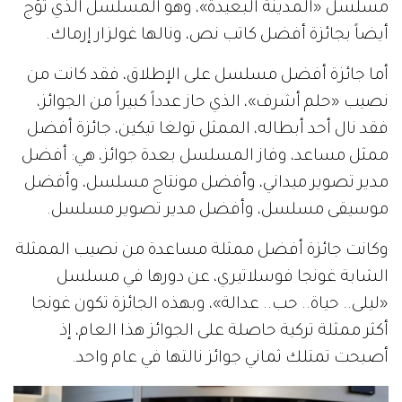
مسلسل «المدينة البعيدة»، وهو المسلسل الذي تُوّج
أيضاً بجائزة أفضل كاتب نص، ونالها غولزار إرماك.
أما جائزة أفضل مسلسل على الإطلاق، فقد كانت من
نصيب «حلم أشرف»، الذي حاز عدداً كبيراً من الجوائز،
فقد نال أحد أبطاله، الممثل تولغا تيكين، جائزة أفضل
ممثل مساعد، وفاز المسلسل بعدة جوائز، هي: أفضل
مدير تصوير ميداني، وأفضل مونتاج مسلسل، وأفضل
موسيقى مسلسل، وأفضل مدير تصوير مسلسل.
وكانت جائزة أفضل ممثلة مساعدة من نصيب الممثلة
الشابة غونجا فوسلاتيري، عن دورها في مسلسل
«ليلى.. حياة.. حب.. عدالة»، وبهذه الجائزة تكون غونجا
أكثر ممثلة تركية حاصلة على الجوائز هذا العام، إذ
أصبحت تمتلك ثماني جوائز نالتها في عام واحد.