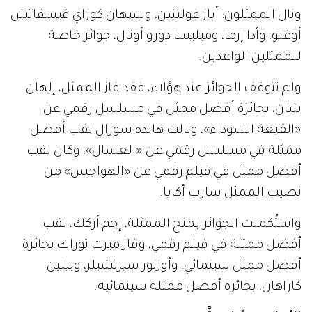
ونال الممثلون: أياز غولشن، وسيهان كوزاي قيسقاتش
أوغلو، وأدا إرما، وميليسا دورو أونال، جوائز خاصة
للممثلين الواعدين.
ولم تتوقف الجوائز عند هؤلاء، فقد فاز الممثل، إلهان
شان، بجائزة أفضل ممثل في مسلسل رقمي عن
«القبعة السوداء»، ونالت هانده سورال لقب أفضل
ممثلة في مسلسل رقمي عن «الغسال»، وكان لقب
أفضل ممثل في فيلم رقمي عن «الهواجس» من
نصيب الممثل سارب أكايا.
واستُكملت الجوائز بمنح الممثلة، إجم أركك، لقب
أفضل ممثلة في فيلم رقمي، وفاز ميرت توراك بجائزة
أفضل ممثل سينمائي، وأوزنور سيرتشيلر، وبيلين
كاراهان، بجائزة أفضل ممثلة سينمائية.