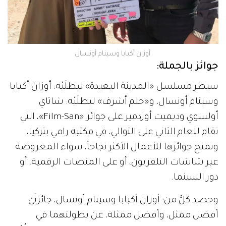
أوزان أكبابا وسينام أونسال
جوائز بالجملة:
سيطر مسلسل «المدينة البعيدة» لبطلَيْه: أوزان أكبابا
وسينام أونسال، و«حلم أشرف» لبطلَيْه: شاتاي
أولسوي وديميت أوزدمير على جوائز «Film-San»، التي
تقام للعام الثاني على التوالي، في مكتبة رامي بتركيا،
وتمنح جوائزها للأعمال الأكثر نجاحاً، سواء المعروضة
عبر شاشات التلفزيون، أو على المنصات الرقمية، أو
دور السينما.
وحصد كلٌّ من: أوزان أكبابا وسينام أونسال، جائزتَيْ
أفضل ممثل، وأفضل ممثلة، عن بطولتهما في