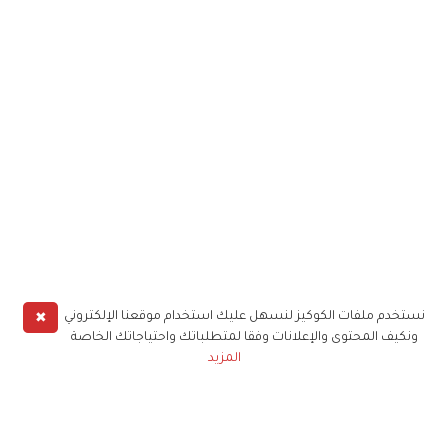
✖
نستخدم ملفات الكوكيز لنسهل عليك استخدام موقعنا الإلكتروني
ونكيف المحتوى والإعلانات وفقا لمتطلباتك واحتياجاتك الخاصة
المزيد