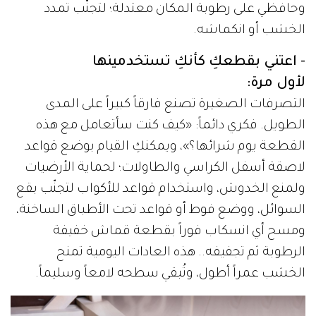
وحافظي على رطوبة المكان معتدلة؛ لتجنّب تمدد
الخشب أو انكماشه.
- اعتني بقطعكِ كأنكِ تستخدمينها
لأول مرة:
التصرفات الصغيرة تصنع فارقاً كبيراً على المدى
الطويل. فكري دائماً: «كيف كنت سأتعامل مع هذه
القطعة يوم شرائها؟»، ويمكنكِ القيام بوضع قواعد
لاصقة أسفل الكراسي والطاولات؛ لحماية الأرضيات
ولمنع الخدوش، واستخدام قواعد للأكواب لتجنّب بقع
السوائل، ووضع فوط أو قواعد تحت الأطباق الساخنة،
ومسح أي انسكاب فوراً بقطعة قماش خفيفة
الرطوبة ثم تجفيفه.. هذه العادات اليومية تمنح
الخشب عمراً أطول، وتُبقي سطحه لامعاً وسليماً.