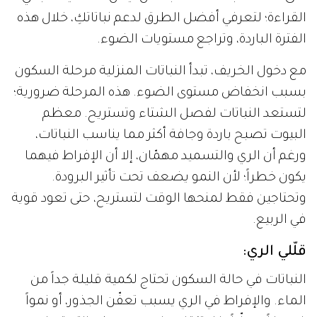
القراءة؛ لتعرفي أفضل الطرق لدعم نباتاتكِ، خلال هذه
الفترة الباردة، وتراجع مستويات الضوء.
مع دخول الخريف، تبدأ النباتات المنزلية مرحلة السكون
بسبب انخفاض مستوى الضوء. هذه المرحلة ضرورية؛
لتستعد النباتات لفصل الشتاء وتستريح. معظم
البيوت تصبح باردة وجافة أكثر مما يناسب النباتات،
ورغم أن الري والتسميد مهمّان، إلا أن الإفراط فيهما
يكون خطراً؛ لأن النمو يضعف تحت تأثير البرودة.
وتحتاجين فقط لمنحها الوقت لتستريح، حتى تعود قوية
في الربيع.
قلّلي الري:
النباتات في حالة السكون تحتاج لكمية قليلة جداً من
الماء. والإفراط في الري يسبب تعفّن الجذور، أو نمواً