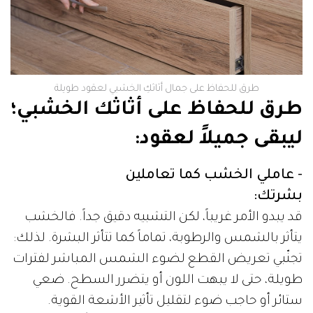
طرق للحفاظ على جمال أثاثكِ الخشبي لعقود طويلة
طرق للحفاظ على أثاثك الخشبي؛
ليبقى جميلاً لعقود:
- عاملي الخشب كما تعاملين
بشرتك:
قد يبدو الأمر غريباً، لكن التشبيه دقيق جداً. فالخشب
يتأثر بالشمس والرطوبة، تماماً كما تتأثر البشرة. لذلك:
تجنّبي تعريض القطع لضوء الشمس المباشر لفترات
طويلة، حتى لا يبهت اللون أو يتضرر السطح. ضعي
ستائر أو حاجب ضوء لتقليل تأثير الأشعة القوية.