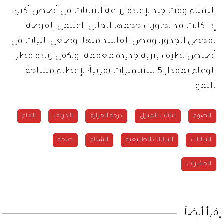
الشتاء وقت جيد لإعادة زراعة النباتات في أصص أكبر؛
إذا كانت قد تجاوزت حجمها الحالي. اغتنمي الفرصة
لفحص الجذور، وقص الفاسد منها. وضعي النبات في
أصيص نظيف بتربة جديدة معقمة. وتكفي زيادة قطر
الوعاء بمقدار 5 سنتيمترات تقريباً؛ لإعطاء مساحة
للنمو.
الضوء
نباتات المنزل
درجة الحرارة
الخريف
الماء
النباتات
النباتات الطبيعية
الشتاء
صحة
الحشرات
إقرأ أيضاً