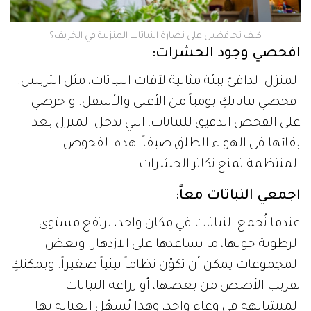
كيف تحافظين على نضارة النباتات المنزلية في الخريف؟
افحصي وجود الحشرات:
المنزل الدافئ بيئة مثالية لآفات النباتات، مثل التربس.
افحصي نباتاتكِ يومياً من الأعلى والأسفل. واحرصي
على الفحص الدقيق للنباتات، التي تدخل المنزل بعد
بقائها في الهواء الطلق صيفاً. هذه الفحوص
المنتظمة تمنع تكاثر الحشرات.
اجمعي النباتات معاً:
عندما تُجمع النباتات في مكان واحد، يرتفع مستوى
الرطوبة حولها، ما يساعدها على الازدهار. وبعض
المجموعات يمكن أن تكوّن نظاماً بيئياً صغيراً. ويمكنكِ
تقريب الأصص من بعضها، أو زراعة النباتات
المتشابهة في وعاء واحد، وهذا يُسهّل العناية بها