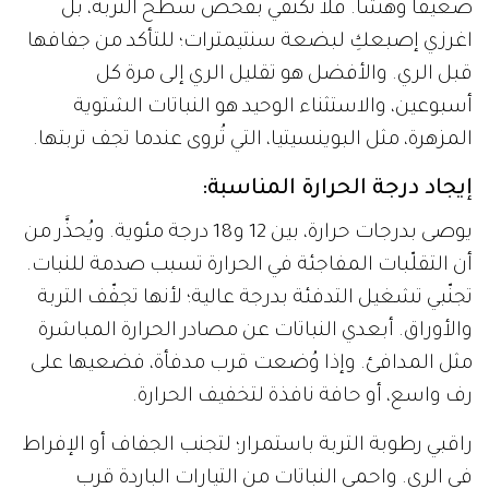
ضعيفاً وهشّاً. فلا تكتفي بفحص سطح التربة، بل
اغرزي إصبعكِ لبضعة سنتيمترات؛ للتأكد من جفافها
قبل الري. والأفضل هو تقليل الري إلى مرة كل
أسبوعين، والاستثناء الوحيد هو النباتات الشتوية
المزهرة، مثل البوينسيتيا، التي تُروى عندما تجف تربتها.
إيجاد درجة الحرارة المناسبة:
يوصى بدرجات حرارة، بين 12 و18 درجة مئوية. ويُحذَّر من
أن التقلّبات المفاجئة في الحرارة تسبب صدمة للنبات.
تجنّبي تشغيل التدفئة بدرجة عالية؛ لأنها تجفّف التربة
والأوراق. أبعدي النباتات عن مصادر الحرارة المباشرة
مثل المدافئ. وإذا وُضعت قرب مدفأة، فضعيها على
رف واسع، أو حافة نافذة لتخفيف الحرارة.
راقبي رطوبة التربة باستمرار؛ لتجنب الجفاف أو الإفراط
في الري. واحمي النباتات من التيارات الباردة قرب