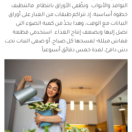
النوافذ والأبواب. ونظّفي الأوراق بانتظام. فالتنظيف
خطوة أساسية، إذ تتراكم طبقات من الغبار على أوراق
النباتات مع الوقت، وهذا يحدّ من كمية الضوء التي
تصل إليها ويضعف إنتاج الغذاء. استخدمي قطعة
قماش مبللة؛ لمسحها كل صباح، أو ضعي النبات تحت
دش دافئ، لمدة خمس دقائق أسبوعياً.