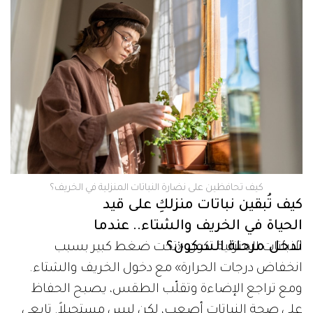
كيف تحافظين على نضارة النباتات المنزلية في الخريف؟
كيف تُبقين نباتات منزلكِ على قيد
الحياة في الخريف والشتاء.. عندما
تدخل مرحلة السكون؟
النباتات المنزلية تكون «تحت ضغط كبير بسبب
انخفاض درجات الحرارة» مع دخول الخريف والشتاء.
ومع تراجع الإضاءة وتقلّب الطقس، يصبح الحفاظ
على صحة النباتات أصعب، لكن ليس مستحيلاً. تابعي