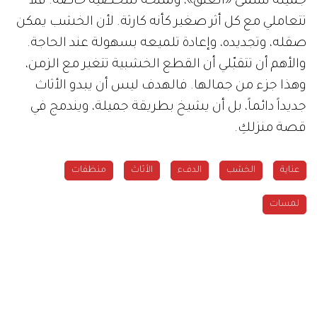
جميلة تُسمّى «العتق»، وتمنحه شخصية خاصة. فلا
تتعاملي مع كل أثر صغير كأنه كارثة. لأن الخشب يمكن
صقله، وتجديده، وإعادة تلميعه بسهولة عند الحاجة.
والأهم أن تتقبّلي أن القطع الخشبية تتغير مع الزمن،
وهذا جزء من جمالها. فالهدف ليس أن يبدو الأثاث
جديداً دائماً، بل أن يشيخ بطريقة جميلة، ويندمج في
قصة منزلكِ.
عناية
الخشب
الدفء
الأثاث
منظفات
لمسات