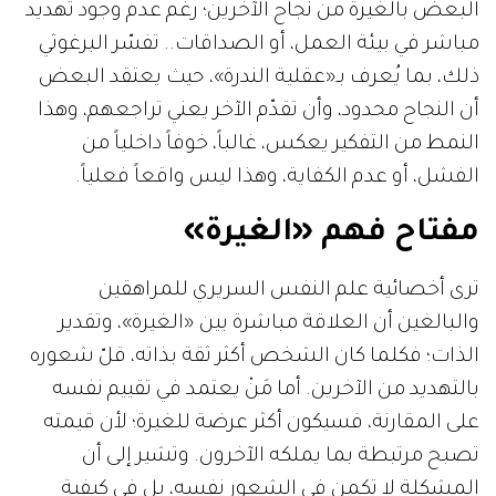
البعض بالغيرة من نجاح الآخرين؛ رغم عدم وجود تهديد
مباشر في بيئة العمل، أو الصداقات.. تفسّر البرغوثي
ذلك، بما يُعرف بـ«عقلية الندرة»، حيث يعتقد البعض
أن النجاح محدود، وأن تقدّم الآخر يعني تراجعهم، وهذا
النمط من التفكير يعكس، غالباً، خوفاً داخلياً من
الفشل، أو عدم الكفاية، وهذا ليس واقعاً فعلياً.
مفتاح فهم «الغيرة»
ترى أخصائية علم النفس السريري للمراهقين
والبالغين أن العلاقة مباشرة بين «الغيرة»، وتقدير
الذات؛ فكلما كان الشخص أكثر ثقة بذاته، قلّ شعوره
بالتهديد من الآخرين. أما مَنْ يعتمد في تقييم نفسه
على المقارنة، فسيكون أكثر عرضة للغيرة؛ لأن قيمته
تصبح مرتبطة بما يملكه الآخرون. وتشير إلى أن
المشكلة لا تكمن في الشعور نفسه، بل في كيفية