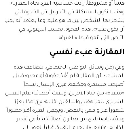
هشاً أو مشروطاً، زادت حساسية الفرد تجاه المقارنة.
وهنا، لا تكون المشكلة في الآخر، بل في الفجوة التي
يشعر بها الشخص بين ما هو عليه، وما يعتقد أنه يجب
أن يكون عليه». هذه الفجوة، بحسب البرغوثي، هي
الأرض التي تنمو فيها «الغيرة».
المقارنة عبء نفسي
وفي زمن وسائل التواصل الاجتماعي، تتضاعف هذه
المشاعر؛ لأن المقارنة لم تَعُدْ عفوية أو محدودة، بل
أصبحت مستمرة ومكثفة، فيرى الإنسان نسخاً
«منتقاة» من حياة الآخرين. وتلفت أخصائية علم النفس
السريري للمراهقين والبالغين، قائلة: «إن هذا يعزز
شعوراً غير واقعي بالنقص، ويجعل الغيرة أكثر حضوراً
وحدّة، خاصة لدى من يعانون أصلاً تذبذباً في تقدير
الذات». وتتابع: «إن جذور الغيرة، غالباً، تعود إلى