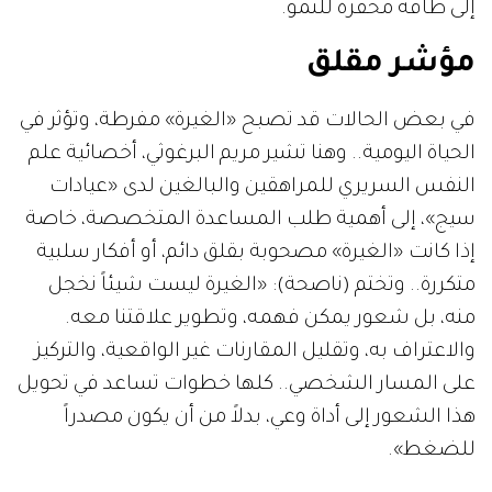
إلى طاقة محفّزة للنمو.
مؤشر مقلق
في بعض الحالات قد تصبح «الغيرة» مفرطة، وتؤثر في
الحياة اليومية.. وهنا تشير مريم البرغوثي، أخصائية علم
النفس السريري للمراهقين والبالغين لدى «عيادات
سيج»، إلى أهمية طلب المساعدة المتخصصة، خاصة
إذا كانت «الغيرة» مصحوبة بقلق دائم، أو أفكار سلبية
متكررة.. وتختم (ناصحة): «الغيرة ليست شيئاً نخجل
منه، بل شعور يمكن فهمه، وتطوير علاقتنا معه.
والاعتراف به، وتقليل المقارنات غير الواقعية، والتركيز
على المسار الشخصي.. كلها خطوات تساعد في تحويل
هذا الشعور إلى أداة وعي، بدلاً من أن يكون مصدراً
للضغط».