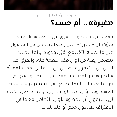
«الغيرة».. مرآة الداخل لا الآخر
«غيرة».. أم حسد؟
توضح مريم البرغوثي الفرق بين «الغيرة» والحسد،
فتؤكد أن «الغيرة» تعني رغبة الشخص في الحصول
على ما يملكه الآخر، مع تقبّل وجوده، بينما الحسد
يتضمن رغبة في زوال هذه النعمة عنه. والفرق، هنا،
ليس في الشعور فقط، بل في النية التي تقف خلفه. أما
«الغيرة» غير المعالجة، فقد تؤثر - بشكل واضح - في
جودة العلاقات؛ لأنها تصنع توتراً مستمراً، وتزيد سوء
الفهم، وقد تؤدي - مع الوقت - إلى تباعد عاطفي. لذلك،
ترى البرغوثي أن الخطوة الأولى للتعامل معها هي
الاعتراف بها، دون حكم، أو جلد للذات.