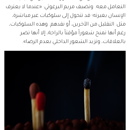
التعامل معه. وتضيف مريم البرغوثي: «عندما لا يعترف
الإنسان بغيرته؛ قد تتحول إلى سلوكيات غير مباشرة،
مثل: التقليل من الآخرين، أو نقدهم. وهذه السلوكيات،
رغم أنها تمنح شعوراً مؤقتاً بالراحة، إلا أنها تضر
بالعلاقات، وتزيد الشعور الداخلي بعدم الرضا».