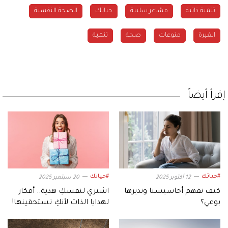
تنمية ذاتية
مشاعر سلبية
حياتك
الصحة النفسية
الغيرة
منوعات
صحة
تنمية
إقرأ أيضاً
#حياتك
#حياتك
12 أكتوبر 2025
20 سبتمبر 2025
كيف نفهم أحاسيسنا ونديرها
اشتري لنفسكِ هدية.. أفكار
بوعي؟
لهدايا الذات لأنكِ تستحقينها!