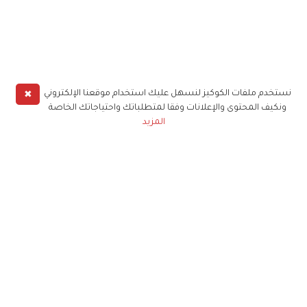
✖
نستخدم ملفات الكوكيز لنسهل عليك استخدام موقعنا الإلكتروني
ونكيف المحتوى والإعلانات وفقا لمتطلباتك واحتياجاتك الخاصة
المزيد
حملوا تطبيق
زهرة الخليج