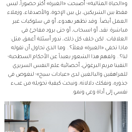
و«الحياة المثالية»؛ أصبحت «الغيرة» أكثر حضوراً، ليس
فقط بين الشريكين، بل بين الإخوة، والأصدقاء، وزملاء
العمل أيضاً. وقد تظهر بهدوء، أو في سلوكيات غير
مباشرة: نقد، أو انسحاب، أو حتى برود مفاجئ في
العلاقات. لكن خلف كل ذلك، تدور أسئلة أعمق، مثل:
ماذا تخفي «الغيرة» فعلاً؟.. وما الذي تحاول أن تقوله
لنا؟.. ولفهم هذا الشعور بعيداً عن الأحكام السطحية؛
التقينا مريم البرغوثي، أخصائية علم النفس السريري
للمراهقين والبالغين لدى «عيادات سيج»؛ لنغوص في
جذوره، ونفكك دلالاته، ونبحث كيفية تحويله من عبء
نفسي إلى أداة وعي ونمو.