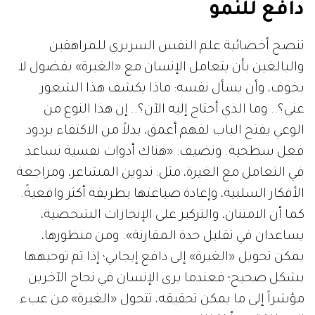
دافع للنمو
تنصح أخصائية علم النفس السريري للمراهقين
والبالغين بأن يتعامل الإنسان مع «الغيرة» بفضول لا
بخوف، وأن يسأل نفسه: ماذا يكشف هذا الشعور
عني؟.. وما الذي أحتاج إليه الآن؟.. إن هذا النوع من
الوعي يفتح الباب لفهم أعمق، بدلاً من الاكتفاء بردود
فعل سطحية. وتضيف: «هناك أدوات نفسية تساعد
في التعامل مع الغيرة، مثل: تدوين المشاعر، ومراجعة
الأفكار السلبية، وإعادة صياغتها بطريقة أكثر واقعيةً.
كما أن الامتنان، والتركيز على الإنجازات الشخصية،
يساعدان في تقليل حدة المقارنة». ومن منظورها،
يمكن تحويل «الغيرة» إلى دافع إيجابي؛ إذا تم توجيهها
بشكل صحيح؛ فعندما يرى الإنسان في نجاح الآخرين
مؤشراً إلى ما يمكن تحقيقه، تتحول «الغيرة» من عبء