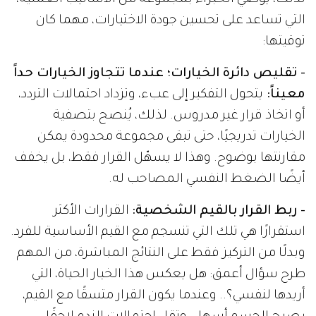
لذلك، يوصي الخبراء بمجموعة من الأساليب العملية،
التي تساعد على تحسين جودة الاختيارات، مهما كان
توقيتها:
- تقليص دائرة الخيارات؛ عندما تتجاوز الخيارات حداً
معيناً:
يتحول التفكير إلى عبء، وتزداد احتمالات التردد،
أو اتخاذ قرار غير مدروس. لذلك، يُنصح بتصفية
الخيارات تدريجيًا، حتى تبقى مجموعة محدودة يمكن
مقارنتها بوضوح. وهذا لا يسهّل القرار فقط، بل يخفف
أيضًا الضغط النفسي المصاحب له.
- ربط القرار بالقيم الشخصية:
القرارات الأكثر
استقرارًا هي تلك التي تنسجم مع القيم الأساسية للفرد.
وبدلًا من التركيز فقط على النتائج المباشرة، من المهم
طرح سؤال أعمق: هل يعكس هذا الخيار الحياة، التي
أريدها لنفسي؟.. وعندما يكون القرار متسقًا مع القيم،