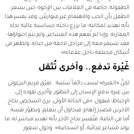
الطفولة، خاصة في العلاقات بين الإخوة؛ حين يشعر
الطفل بأن الحب والاهتمام غير متوازنَيْن، وقد يفسر هذا
بأنه تهديد لمكانته؛ ما يزرع داخله حساسية عالية تجاه
المقارنة. وإذا لم تُفهم هذه المشاعر، ولم يتم احتواؤها؛
فقد تستمر معه إلى مراحل لاحقة من حياته، وتظهر في
أشكال مختلفة داخل علاقاته».
غَيْرة تدفع.. وأخرى تُثقل
لكنَّ «الغيرة» ليست دائماً سلبية.. تفرّق مريم البرغوثي
بين غيرة تدفع الإنسان إلى التطور، وأخرى تقوده إلى
الإحباط؛ فتقول: «في الحالة الأولى، يرى الشخص نجاح
الآخرين مصدرَ إلهام؛ فيحاول أن يتعلم، ويطوّر نفسه.
أما في الثانية، فيُفسر نجاح الآخر بأنه تهديد مباشر له، ما
يولد مشاعر عدائية، أو انسحابية». وحول شعور