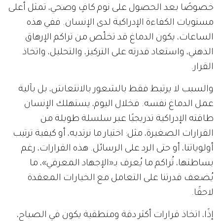
خصوصًا بعد الحصول على نوم كافٍ وصحي، تمثل أعلى
مستويات الكفاءة الإدراكية لدى الإنسان. ففي هذه
الساعات، يكون الدماغ قد تخلّص من تراكم الإرهاق
الذهني، واستعاد قدرته على التركيز، والتحليل، واتخاذ
القرار.
والسبب لا يرتبط فقط بالشعور بالانتعاش، بل بآلية
عمل الدماغ نفسه. فخلال اليوم، يستهلك الإنسان
طاقته الإدراكية تدريجيًا عبر سلسلة طويلة من
القرارات الصغيرة، مثل: اختيار ما نرتديه، أو كيفية ترتيب
أولوياتنا، أو حتى الرد على الرسائل. هذه القرارات، رغم
بساطتها، تُراكم ما يُعرف بـ«الإجهاد المعرفي»، ما
يُضعف قدرتنا على التعامل مع الخيارات المعقدة
لاحقًا.
إذًا، اتخاذ قرارات أكثر دقة ومنطقية يكون في الصباح،