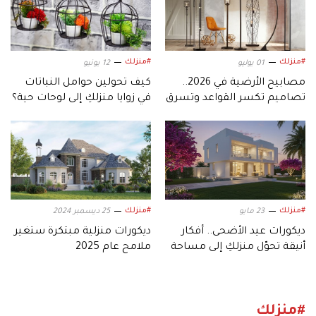
#منزلك
#منزلك
01 يوليو
12 يونيو
مصابيح الأرضية في 2026..
كيف تحولين حوامل النباتات
تصاميم تكسر القواعد وتسرق
في زوايا منزلكِ إلى لوحات حية؟
الانتباه
#منزلك
#منزلك
23 مايو
25 ديسمبر 2024
ديكورات عيد الأضحى.. أفكار
ديكورات منزلية مبتكرة ستغير
أنيقة تحوّل منزلكِ إلى مساحة
ملامح عام 2025
احتفالية دافئة وفاخرة
#منزلك