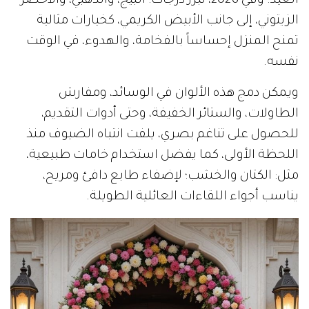
العيد. وفي 2026، تبرز درجات: البيج، والذهبي، والأخضر
الزيتوني، إلى جانب الأبيض الكريمي، كخيارات مثالية
تمنح المنزل إحساساً بالفخامة، والهدوء، في الوقت
نفسه.
ويمكن دمج هذه الألوان في الوسائد، ومفارش
الطاولات، والستائر الخفيفة، وحتى أدوات التقديم،
للحصول على تناغم بصري، يلفت انتباه الضيوف منذ
اللحظة الأولى، كما يفضل استخدام خامات طبيعية،
مثل: الكتان والخشب؛ لإضفاء طابع دافئ ومريح،
يناسب أجواء اللقاءات العائلية الطويلة.