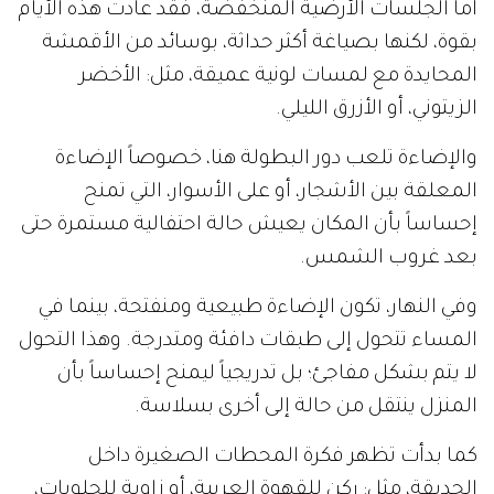
أما الجلسات الأرضية المنخفضة، فقد عادت هذه الأيام
بقوة، لكنها بصياغة أكثر حداثة، بوسائد من الأقمشة
المحايدة مع لمسات لونية عميقة، مثل: الأخضر
الزيتوني، أو الأزرق الليلي.
والإضاءة تلعب دور البطولة هنا، خصوصاً الإضاءة
المعلقة بين الأشجار، أو على الأسوار، التي تمنح
إحساساً بأن المكان يعيش حالة احتفالية مستمرة حتى
بعد غروب الشمس.
وفي النهار، تكون الإضاءة طبيعية ومنفتحة، بينما في
المساء تتحول إلى طبقات دافئة ومتدرجة. وهذا التحول
لا يتم بشكل مفاجئ؛ بل تدريجياً ليمنح إحساساً بأن
المنزل ينتقل من حالة إلى أخرى بسلاسة.
كما بدأت تظهر فكرة المحطات الصغيرة داخل
الحديقة، مثل: ركن للقهوة العربية، أو زاوية للحلويات،