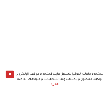
✖
نستخدم ملفات الكوكيز لنسهل عليك استخدام موقعنا الإلكتروني
ونكيف المحتوى والإعلانات وفقا لمتطلباتك واحتياجاتك الخاصة
المزيد
حملوا تطبيق