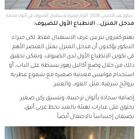
ديكور عيد الأضحى 2026.. أفكار مميزة لاستقبال الضيوف في أجواء فخمة
مدخل المنزل.. الانطباع الأول للضيوف:
يهتم كثيرون بتزيين غرف الاستقبال فقط، لكن خبراء
الديكور يؤكدون أن مدخل المنزل يمثل العنصر الأهم
في تكوين الانطباع الأول لدى الضيوف، ويمكن تحقيق
ذلك من خلال وضع أكاليل زهور بسيطة على الباب، أو
استخدام فوانيس معدنية صغيرة مع شموع عطرية
بروائح شرقية، مثل: العود، والعنبر.
إضافة سجادة بألوان ترحيبية، وتنسيق ركن صغير
يحتوي على عبارات تهنئة بالعيد بخط عربي أنيق،
يضيفان إحساساً بالاحتفال أيضاً.