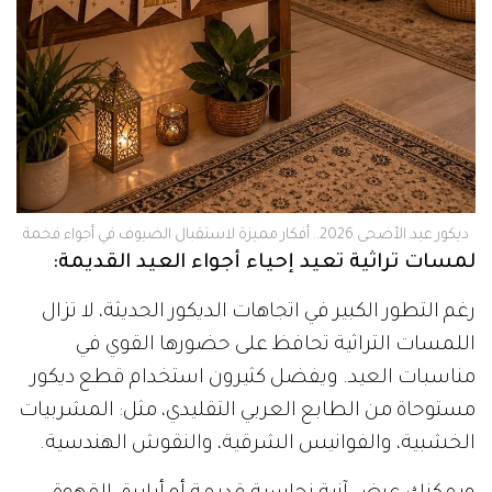
ديكور عيد الأضحى 2026.. أفكار مميزة لاستقبال الضيوف في أجواء فخمة
لمسات تراثية تعيد إحياء أجواء العيد القديمة:
رغم التطور الكبير في اتجاهات الديكور الحديثة، لا تزال
اللمسات التراثية تحافظ على حضورها القوي في
مناسبات العيد. ويفضل كثيرون استخدام قطع ديكور
مستوحاة من الطابع العربي التقليدي، مثل: المشربيات
الخشبية، والفوانيس الشرقية، والنقوش الهندسية.