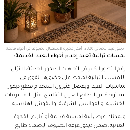
ديكور عيد الأضحى 2026.. أفكار مميزة لاستقبال الضيوف في أجواء فخمة
لمسات تراثية تعيد إحياء أجواء العيد القديمة:
رغم التطور الكبير في اتجاهات الديكور الحديثة، لا تزال
اللمسات التراثية تحافظ على حضورها القوي في
مناسبات العيد. ويفضل كثيرون استخدام قطع ديكور
مستوحاة من الطابع العربي التقليدي، مثل: المشربيات
الخشبية، والفوانيس الشرقية، والنقوش الهندسية.
ويمكنكِ عرض آنية نحاسية قديمة أو أباريق القهوة
العربية، ضمن ديكور غرفة الضيوف، لإضفاء طابع