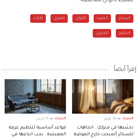
بسيط بألوان متناسقة.
الستائر
الضوء
الألوان
المنزل
الأثاث
الديكور
الجدران
إقرأ أيضاً
#منزلك
#منزلك
18 يوليو
11 ابريل
تجنّبيها في منزلكِ.. اتجاهات
قواعد أساسية لتنظيم غرفة
للستائر أصبحت خارج الموضة
المعيشة.. يجب اتباعها في