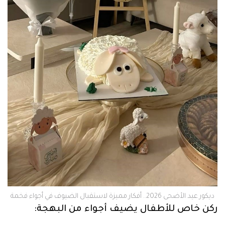
ديكور عيد الأضحى 2026.. أفكار مميزة لاستقبال الضيوف في أجواء فخمة
ركن خاص للأطفال يضيف أجواء من البهجة: