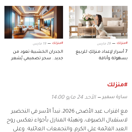
عام 2026
#منزلك
#منزلك
29 مارس
19 مارس
7 أسرار لإعداد منزلكِ للربيع
الجدران الخشبية تعود من
بسهولة وأناقة
جديد.. سحر تصميمي يُشعر
بالدفء
#منزلك
سارة سمير
الأحد 24 مايو 14:00
مع اقتراب عيد الأضحى 2026، تبدأ الأسر في التحضير
لاستقبال الضيوف، وتهيئة المنازل بأجواء تعكس روح
العيد القائمة على الكرم، والتجمعات العائلية. وعلى