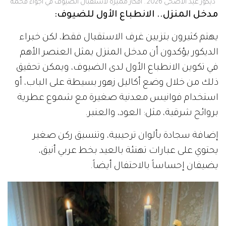
ديكور عيد الأضحى 2026.. أفكار مميزة لاستقبال الضيوف في أجواء فخمة
مدخل المنزل.. الانطباع الأول للضيوف:
يهتم كثيرون بتزيين غرف الاستقبال فقط، لكن خبراء
الديكور يؤكدون أن مدخل المنزل يمثل العنصر الأهم
في تكوين الانطباع الأول لدى الضيوف، ويمكن تحقيق
ذلك من خلال وضع أكاليل زهور بسيطة على الباب، أو
استخدام فوانيس معدنية صغيرة مع شموع عطرية
بروائح شرقية، مثل: العود، والعنبر.
إضافة سجادة بألوان ترحيبية، وتنسيق ركن صغير
يحتوي على عبارات تهنئة بالعيد بخط عربي أنيق،
يضيفان إحساساً بالاحتفال أيضاً.