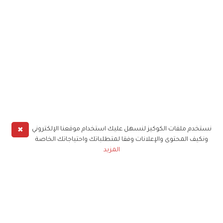
✖
نستخدم ملفات الكوكيز لنسهل عليك استخدام موقعنا الإلكتروني
ونكيف المحتوى والإعلانات وفقا لمتطلباتك واحتياجاتك الخاصة
المزيد
حملوا تطبيق
زهرة الخليج