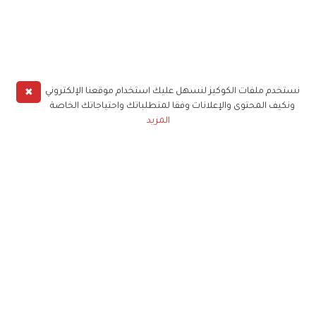
✖
نستخدم ملفات الكوكيز لنسهل عليك استخدام موقعنا الإلكتروني
ونكيف المحتوى والإعلانات وفقا لمتطلباتك واحتياجاتك الخاصة
المزيد
حملوا تطبيق
زهرة الخليج