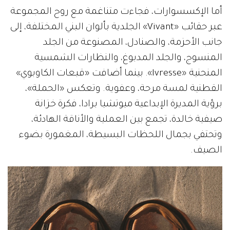
أما الإكسسوارات، فجاءت متناغمة مع روح المجموعة
عبر حقائب «Vivant» الجلدية بألوان البني المختلفة، إلى
جانب الأحزمة، والصنادل، المصنوعة من الجلد
المنسوج، والجلد المدبوغ، والنظارات الشمسية
المنحنية «Ivresse». بينما أضافت «قبعات الكاوبوي»
القطنية لمسة مرحة، وعفوية. وتعكس «الحملة»،
برؤية المديرة الإبداعية ميوتشيا برادا، فكرة خزانة
صيفية خالدة، تجمع بين العملية والأناقة الهادئة،
وتحتفي بجمال اللحظات البسيطة، المغمورة بضوء
الصيف.