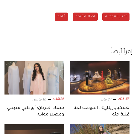
أخبار الموضة
إطلالة أنيقة
أناقة
إقرأ أيضاً
#أناقتك
#أناقتك
24 مايو
10 مارس
«سكياباريللي».. الموضة لغة
سعاد الفردان: أبوظبي مدينتي
فنية حيّة
ومصدر موادي