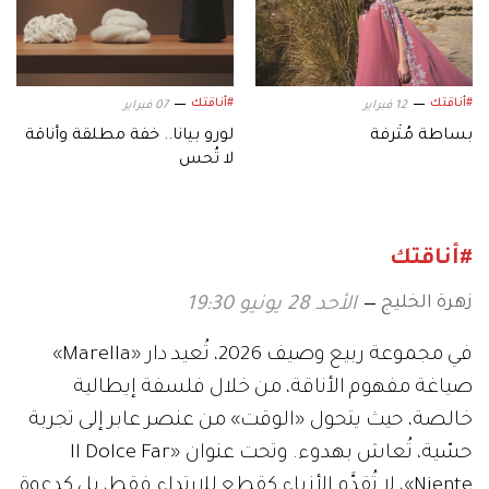
#أناقتك
#أناقتك
12 فبراير
07 فبراير
بساطة مُتْرفة
لورو بيانا.. خفة مطلقة وأناقة
لا تُحس
#أناقتك
زهرة الخليج
الأحد 28 يونيو 19:30
في مجموعة ربيع وصيف 2026، تُعيد دار «Marella»
صياغة مفهوم الأناقة، من خلال فلسفة إيطالية
خالصة، حيث يتحول «الوقت» من عنصر عابر إلى تجربة
حسّية، تُعاش بهدوء. وتحت عنوان «Il Dolce Far
Niente»، لا تُقدَّم الأزياء كقطع للارتداء فقط، بل كدعوة