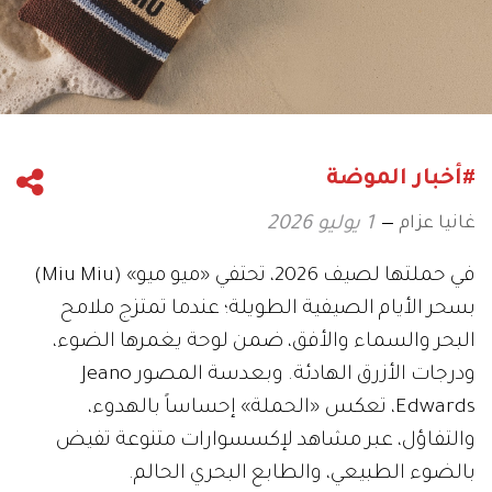
#أخبار الموضة
غانيا عزام
1 يوليو 2026
في حملتها لصيف 2026، تحتفي «ميو ميو» (Miu Miu)
بسحر الأيام الصيفية الطويلة؛ عندما تمتزج ملامح
البحر والسماء والأفق، ضمن لوحة يغمرها الضوء،
ودرجات الأزرق الهادئة. وبعدسة المصور Jeano
Edwards، تعكس «الحملة» إحساساً بالهدوء،
والتفاؤل، عبر مشاهد لإكسسوارات متنوعة تفيض
بالضوء الطبيعي، والطابع البحري الحالم.