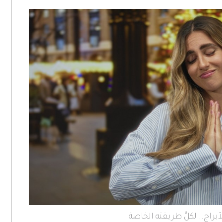
براج.. لكلٍّ طريقته الخاصة