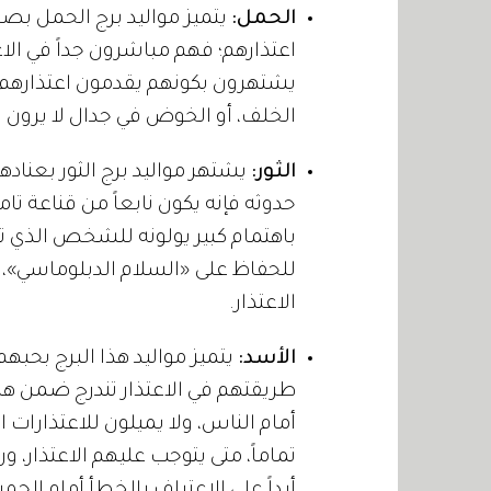
الحمل:
يتميز مواليد برج الحمل بصر
اعتذارهم؛ فهم مباشرون جداً في الاع
يشتهرون بكونهم يقدمون اعتذارهم 
الخلف، أو الخوض في جدال لا يرون في
الثور:
يشتهر مواليد برج الثور بعنادهم،
حدوثه فإنه يكون نابعاً من قناعة تامة
باهتمام كبير يولونه للشخص الذي تسببو
للحفاظ على «السلام الدبلوماسي»، 
الاعتذار.
الأسد:
يتميز مواليد هذا البرج بحبه
طريقتهم في الاعتذار تندرج ضمن هذه 
أمام الناس، ولا يميلون للاعتذارات ا
تماماً، متى يتوجب عليهم الاعتذار، ور