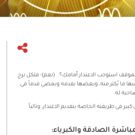
ف استوجب الاعتذار أمامكِ؟.. (نعم)؛ فلكل برج
منها ما يُكثر منه، وبعضها يقدمه ويمضي قدماً في
احبة له.
ير في طريقته الخاصة بتقديم الاعتذار، وتالياً
المباشرة الصادقة والكبرياء: