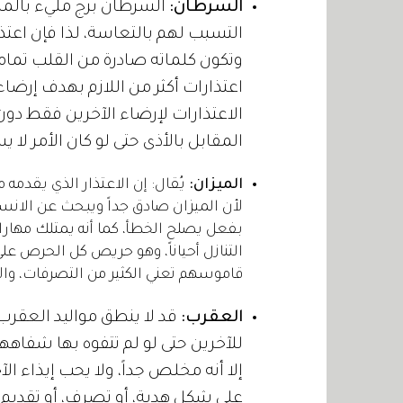
السرطان:
السرطان برج مليء بالمشاع
التسبب لهم بالتعاسة، لذا فإن اعتذ
وتكون كلماته صادرة من القلب تماماً
اعتذارات أكثر من اللازم بهدف إرضاء
الاعتذارات لإرضاء الآخرين فقط د
المقابل بالأذى حتى لو كان الأمر لا 
الميزان:
يُقال: إن الاعتذار الذي يقدمه 
لأن الميزان صادق جداً ويبحث عن الانسجام
بفعل يصلح الخطأ، كما أنه يمتلك مهارا
التنازل أحياناً، وهو حريص كل الحرص عل
قاموسهم تعني الكثير من التصرفات، والأ
العقرب:
قد لا ينطق مواليد العقرب
للآخرين حتى لو لم تتفوه بها شفاهه
إلا أنه مخلص جداً، ولا يحب إيذاء الآ
على شكل هدية، أو تصرف، أو تقديم 