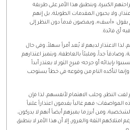
احتهم الكبيرة، وينطبق هذا الأمر على طريقة
تذار، ولا يحبون المقدمات الطويلة، بل إنهم
بقول: «آسف»، ويمضون قدماً دون النظر إلى
ه أي فائدة.
 لذا الاعتذار لديهم لا يُعد أمراً سهلاً، وفي حال
، وصادقاً جداً، ومليئاً بالعاطفة، ويتميز اعتذارهم
ا بإيذائه أو جرحه؛ فبرج الثور لا يعتذر أبداً
وإنما لتأكده التام من وقوعه في خطأ يستوجب
م لفت النظر، وجلب الاهتمام لأنفسهم، لذا فإن
المواصفات؛ فهم غالباً يقدمون اعتذاراً علنياً
لشخصية، ومن أبرز ما يميزهم أيضاً أنهم لا يدركون،
غم امتلاكهم الثقة والغرور، إلا أن هذا الأمر لا ينطبق