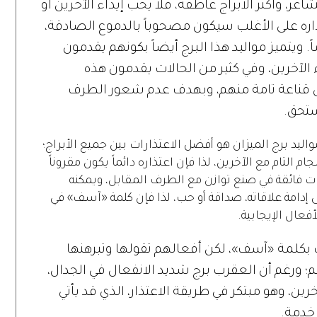
ر، وأكثر الأبراج عاطفة، فلا يحب إيذاء الآخرين أو
اره على الأغلب سيكون مصحوباً بالدموع الصادقة،
. ويتميز مواليد هذا البرج أيضاً بكونهم يقدمون
 الآخرين، وفي كثير من الحالات يقدمون هذه
ون قناعة تامة منهم، وبهدف عدم شعور الطرف
يستحق.
مواليد برج الميزان هو أفضل الاعتذارات بين جميع الأبراج؛
 التام مع الآخرين، لذا فإن اعتذاره دائماً يكون مقروناً
ت فائقة في صنع توازن مع الطرف المقابل، ويمكنه
ى إدامة علاقاته، صداقة أو حب، لذا فإن كلمة «آسف» في
فعال الإيجابية.
 بكلمة «آسف»، لكن أفعالهم تقولها وتبرهنها
م؛ ورغم أن العقرب برج شديد الانفعال في الجدال،
خرين، وهو مبتكر في طريقة الاعتذار، الذي قد يأتي
خدمة.