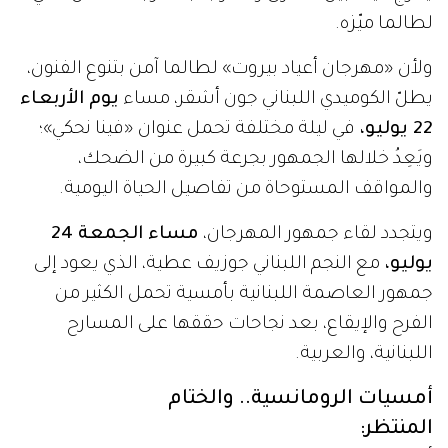
لطالما ميّزه.
ولأن «مهرجان أعياد بيروت» لطالما آمن بتنوع الفنون،
يطلّ الكوميدي اللبناني جون أشقر، مساء
يوم الأربعاء
22 يوليو،
في ليلة مختلفة تحمل عنوان «فينا نحكي»؛
ويَعِدُ خلالها الجمهور بجرعة كبيرة من الضحك،
والمواقف المستوحاة من تفاصيل الحياة اليومية.
ويتجدد لقاء جمهور المهرجان،
مساء الجمعة 24
يوليو،
مع النجم اللبناني جوزيف عطية، الذي يعود إلى
جمهور العاصمة اللبنانية بأمسية تحمل الكثير من
الفرح والإيقاع، بعد نجاحات حققها على المسارح
اللبنانية، والعربية.
أمسيات الرومانسية.. والختام
المنتظر: