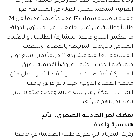
وجاء تنفيذ التجربة بعد اختيار فريق جامعة الإمارات
العربية المتحدة؛ لتمثيل الدولة في المسابقة، عبر
عملية تنافسية شملت 17 مقترحاً علمياً مقدماً من 74
طالباً وطالبة، من ثماني جامعات على مستوى الدولة؛
ما يعكس اتساع قاعدة المشاركة الطلابية، والاهتمام
المتنامي بالأبحاث المرتبطة بالفضاء. وشهدت
المسابقة العالمية مشاركة 11 فريقاً تمثل تسع دول.
فيما ضم الحدث الختامي عروضاً تقديمية للفرق
المشاركة، أعقبها بث مباشر لتنفيذ التجارب على متن
محطة الفضاء الدولية، حيث تابع فريق جامعة
الإمارات، المكوّن من ستة طلبة، وعضو هيئة تدريس،
تنفيذ تجربتهم عن بُعد.
تفكيك لغز الجاذبية الصغرى.. بأيدٍ
هندسية واعدة:
ركزت التجربة، التي طورها طلبة الهندسة في جامعة