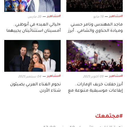
#مشاهير
#مشاهير
19 مايو
20 مارس
ماجد المهندس وتامر حسني
«ليالي العيد» في أبوظبي..
وميادة الحناوي والشامي.. أبرز
أمسيتان استثنائيتان يحييهما
نجوم «مهرجان موازين 2026»
حسين الجسمي وأحمد سعد
#مشاهير
#مشاهير
09 أكتوبر 2025
04 سبتمبر 2025
أبرز حفلات خريف الإمارات..
نجوم الغناء العربي يضيئون
إيقاعات موسيقية متنوعة مع
شتاء الأردن
نجوم العرب
#مجتمعك