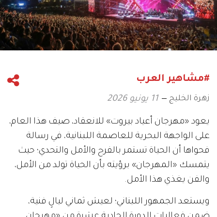
#مشاهير العرب
زهرة الخليج
11 يونيو 2026
يعود «مهرجان أعياد بيروت» للانعقاد، صيف هذا العام،
على الواجهة البحرية للعاصمة اللبنانية، في رسالة
فحواها أن الحياة تستمر بالفرح والأمل والتحدي؛ حيث
يتمسك «المهرجان» برؤيته بأن الحياة تولد من الأمل،
والفن يغذي هذا الأمل.
ويستعد الجمهور اللبناني؛ لعيش ثماني ليالٍ فنية،
ضمن فعاليات الدورة الحادية عشرة من «مهرجان