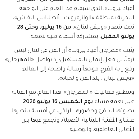
أعياد بيروت»، الذي سيقام هذا العام على الواجهة
البحرية بمنطقة «الواترفرونت - أنطلياس النقاش»،
تحت شعار «ويبقى لبنان»،
من 16 يوليو، وحتى 28
يوليو المقبل
، بمشاركة أسماء فنية لامعة.
يثبت «مهرجان أعياد بيروت» أن الفن في لبنان ليس
ترفاً، بل فعل إيمان بالمستقبل؛ إذ يواصل «المهرجان»
رفع راية الفرح، موجهاً رسالة واضحة إلى العالم:
«ويبقى لبنان.. بلد الفن والحياة».
وتنطلق فعاليات «المهرجان»، هذا العام، مع الفنانة
عبير نعمة مساء
يوم الخميس 16 يوليو
2026
،
بصوتها الدافئ وحضورها الراقي، في أمسية ينتظرها
عشاق الأغنية اللبنانية الأصيلة، وتجمع فيها بين
الأغاني العاطفية، والوطنية.