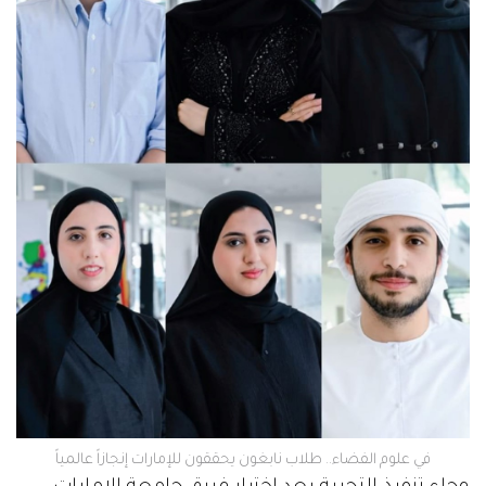
في علوم الفضاء.. طلاب نابغون يحققون للإمارات إنجازاً عالمياً