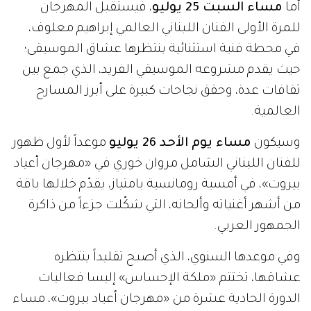
أما
مساء السبت 25 يوليو
، فيستقبل المهرجان
للمرة الأولى الفنان اللبناني العالمي إبراهيم معلوف،
في محطة فنية استثنائية ينتظرها عشاق الموسيقى؛
حيث يقدم مشروعه الموسيقي الفريد، الذي جمع بين
ثقافات عدة، وحقق نجاحات كبيرة على أبرز المسارح
العالمية.
وسيكون
مساء يوم الأحد 26 يوليو
موعداً لأول ظهور
للفنان اللبناني الشامل مروان خوري في «مهرجان أعياد
بيروت»، في أمسية رومانسية بامتياز، يقدّم خلالها باقة
من أشهر أغنياته وألحانه، التي شكّلت جزءاً من ذاكرة
الجمهور العربي.
وفي موعدها السنوي، الذي أصبح تقليداً ينتظره
عشاقها، تختتم «ملكة الإحساس» إليسا فعاليات
الدورة الحادية عشرة من «مهرجان أعياد بيروت»، مساء