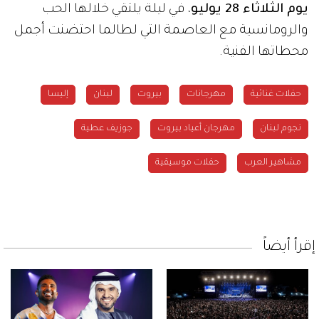
يوم الثلاثاء 28 يوليو
، في ليلة يلتقي خلالها الحب
والرومانسية مع العاصمة التي لطالما احتضنت أجمل
محطاتها الفنية.
حفلات غنائية
مهرجانات
بيروت
لبنان
إليسا
نجوم لبنان
مهرجان أعياد بيروت
جوزيف عطية
مشاهير العرب
حفلات موسيقية
إقرأ أيضاً