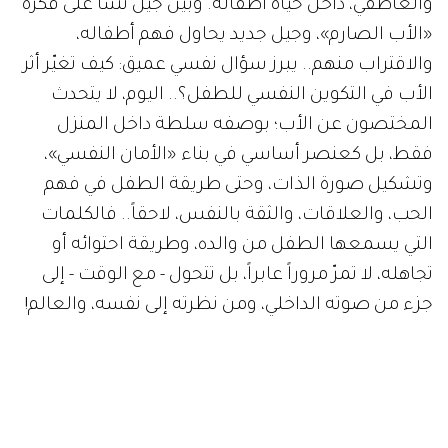
والعاطفي، داخل حياة أطفاله. وبين جيل نشأ على فكرة
«الأب الصارم»، وجيل جديد يحاول فهم أطفاله،
والاقتراب منهم.. يبرز سؤال نفسي عميق: كيف تغيّر أثر
الأب في التكوين النفسي للطفل؟.. اليوم، لا يتحدث
المختصون عن الأب؛ بوصفه سلطة داخل المنزل
فقط، بل كعنصر أساسي في بناء «الأمان النفسي»،
وتشكيل صورة الذات، وحتى طريقة الطفل في فهم
الحب، والعلاقات، والثقة بالنفس، لاحقاً.. فالكلمات
التي يسمعها الطفل من والده، وطريقة احتوائه أو
تجاهله، لا تمرّ مروراً عابراً، بل تتحول - مع الوقت - إلى
جزء من صوته الداخلي، ومن نظرته إلى نفسه، والعالم!