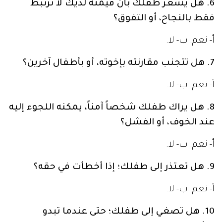
6. هل يشعر طفلك بأن قيمته لديك لا ترتبط
فقط بالنجاح، أو التفوق؟
أ- نعم. ب- لا.
7. هل تتجنب مقارنته بإخوته، أو بأطفال آخرين؟
أ- نعم. ب- لا.
8. هل يراك طفلك شخصاً آمناً، يمكنه اللجوء إليه
عند الخوف، أو الفشل؟
أ- نعم. ب- لا.
9. هل تعتذر إلى طفلك؛ إذا أخطأت في حقه؟
أ- نعم. ب- لا.
10. هل تصغي إلى طفلك؛ حتى عندما تبدو