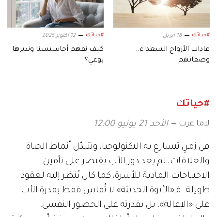
#حياتك
#حياتك
18 ابريل
12 أكتوبر 2025
عادات الأزواج السعداء..
كيف نفهم أحاسيسنا ونديرها
وصفاتهم
بوعي؟
#حياتك
لاما عزت
الأحد 21 يونيو 12:00
في زمنٍ تتسارع به التكنولوجيا، وتتبدّل أنماط الحياة
والعلاقات، لم يعد دور الأب يقتصر على تأمين
الاحتياجات المادية للأسرة، كما كان يُنظر إليه لعقود
طويلة. فـ«الأبوة الحديثة» لا تُقاس فقط بقدرة الأب
على «الإعالة»، بل بقدرته على الحضور النفسي،