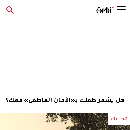
هل يشعر طفلك بـ«الأمان العاطفي» معك؟
#حياتك