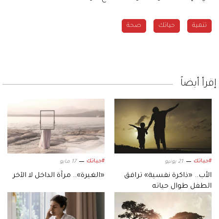
تنمية
حياتك
صحة
إقرأ أيضاً
#حياتك
#حياتك
21 يونيو
17 مايو
الأب.. «ذاكرة نفسية» ترافق
«الغيرة».. مرآة الداخل لا الآخر
الطفل طوال حياته