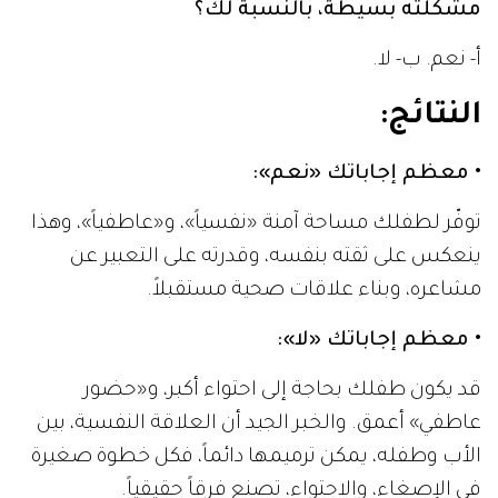
مشكلته بسيطة، بالنسبة لك؟
أ- نعم. ب- لا.
النتائج:
• معظم إجاباتك «نعم»:
توفّر لطفلك مساحة آمنة «نفسياً»، و«عاطفياً»، وهذا
ينعكس على ثقته بنفسه، وقدرته على التعبير عن
مشاعره، وبناء علاقات صحية مستقبلاً.
• معظم إجاباتك «لا»:
قد يكون طفلك بحاجة إلى احتواء أكبر، و«حضور
عاطفي» أعمق. والخبر الجيد أن العلاقة النفسية، بين
الأب وطفله، يمكن ترميمها دائماً، فكل خطوة صغيرة
في الإصغاء، والاحتواء، تصنع فرقاً حقيقياً.