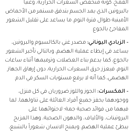
القمح، كونه منخفض السعرات الحرارية، وغنياً
بالبروتين الذي يمد الجسم بتدفق مستمر من الأحماض
الأمينية طوال فترة النوم، ما يساعد على تقليل الشعور
المفاجئ بالجوع.
- الزبادي اليوناني:
مصدر غني بالكالسيوم والبروتين،
يساعد في إبطاء عملية الهضم، وبالتالي تأخير الشعور
بالجوع، كما يدعم بناء العضلات وترميمها أثناء ساعات
النوم، فيعزز حرق السعرات الحرارية، دون إرهاق الجهاز
الهضمي، كما أنه لا يرفع مستويات السكر في الدم.
- المكسرات:
الجوز واللوز ضروريان في كل منزل،
ووجودهما يحفز جميع أفراد العائلة على تناولهما، لما
فيهما من فوائد صحية جمة؛ لاحتوائهما على
البروتينات، والألياف، والدهون الصحية، وهذا المزيج
يبطئ عملية الهضم، ويمنح الانسان شعوراً بالشبع،