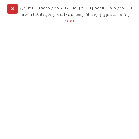
✖
نستخدم ملفات الكوكيز لنسهل عليك استخدام موقعنا الإلكتروني
ونكيف المحتوى والإعلانات وفقا لمتطلباتك واحتياجاتك الخاصة
المزيد
حملوا تطبيق
زهرة الخليج
الاشتراك للحصول على ملخص أسبوعي على بريدك
الإلكتروني