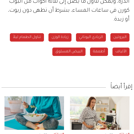
الذرة، ويمكن تناول ما يصل إلى ثلاثة أكواب من البوب
كورن في ساعات المساء، بشرط أن تطهى دون زيوت،
أو زبدة.
البروتين
الزبادي اليوناني
زيادة الوزن
تناول الطعام ليلاً
الألياف
أطعمة
البيض المسلوق
إقرأ أيضاً