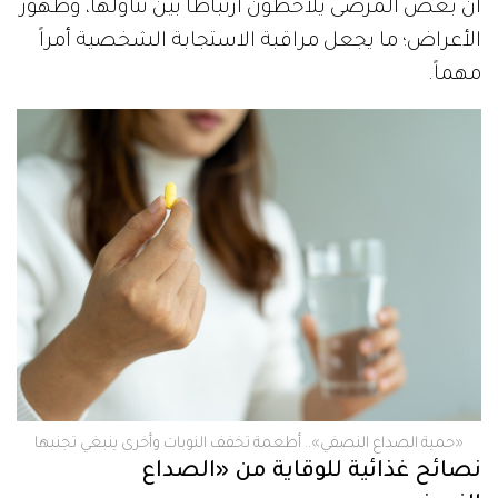
أن بعض المرضى يلاحظون ارتباطاً بين تناولها، وظهور
الأعراض؛ ما يجعل مراقبة الاستجابة الشخصية أمراً
مهماً.
«حمية الصداع النصفي».. أطعمة تخفف النوبات وأخرى ينبغي تجنبها
نصائح غذائية للوقاية من «الصداع