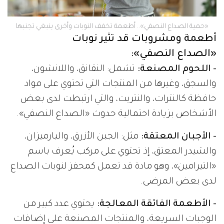
«حمية الصداع النصفي».. أطعمة تخفف النوبات وأخرى ينبغي تجنبها
أطعمة ومشروبات قد تثير نوبات
«الصداع النصفي»:
- اللحوم المصنعة:
تشمل: النقانق، واللانشون،
والسجق، وغيرها من المنتجات التي تحتوي على مواد
حافظة كالنترات، والنتريت، والتي ارتبطت لدى بعض
الأشخاص بزيادة احتمالية حدوث «الصداع النصفي».
- الأجبان المعتقة:
مثل: الجبن الأزرق، والبارميزان،
والشيدر المعتق، إذ تحتوي على مركب يُعرف باسم
«التيرامين»، وهو مادة قد تعمل كمحفز لنوبات الصداع
لدى بعض المرضى.
- الأطعمة الفائقة المعالجة:
يحتوي عدد كبير من
الوجبات السريعة، والمنتجات المصنعة على إضافات