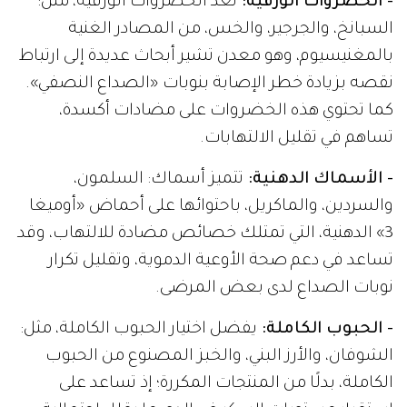
- الخضروات الورقية:
تعد الخضروات الورقية، مثل:
السبانخ، والجرجير، والخس، من المصادر الغنية
بالمغنيسيوم، وهو معدن تشير أبحاث عديدة إلى ارتباط
نقصه بزيادة خطر الإصابة بنوبات «الصداع النصفي».
كما تحتوي هذه الخضروات على مضادات أكسدة،
تساهم في تقليل الالتهابات.
- الأسماك الدهنية:
تتميز أسماك: السلمون،
والسردين، والماكريل، باحتوائها على أحماض «أوميغا
3» الدهنية، التي تمتلك خصائص مضادة للالتهاب، وقد
تساعد في دعم صحة الأوعية الدموية، وتقليل تكرار
نوبات الصداع لدى بعض المرضى.
- الحبوب الكاملة:
يفضل اختيار الحبوب الكاملة، مثل:
الشوفان، والأرز البني، والخبز المصنوع من الحبوب
الكاملة، بدلًا من المنتجات المكررة؛ إذ تساعد على