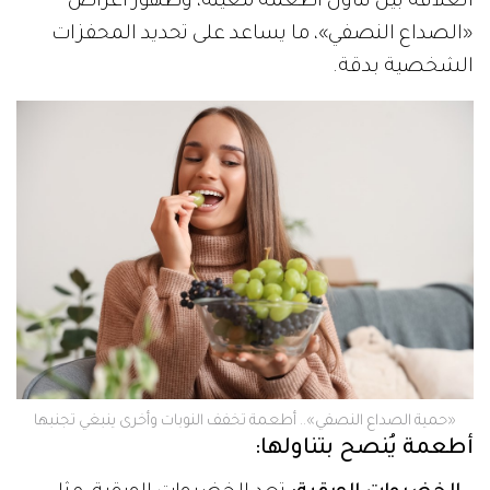
العلاقة بين تناول أطعمة معينة، وظهور أعراض
«الصداع النصفي»، ما يساعد على تحديد المحفزات
الشخصية بدقة.
«حمية الصداع النصفي».. أطعمة تخفف النوبات وأخرى ينبغي تجنبها
أطعمة يُنصح بتناولها: