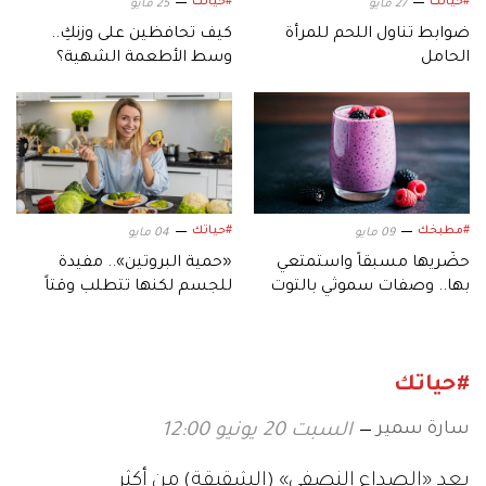
#حياتك
#حياتك
27 مايو
25 مايو
ضوابط تناول اللحم للمرأة
كيف تحافظين على وزنكِ..
الحامل
وسط الأطعمة الشهية؟
#مطبخك
#حياتك
09 مايو
04 مايو
حضّريها مسبقاً واستمتعي
«حمية البروتين».. مفيدة
بها.. وصفات سموثي بالتوت
للجسم لكنها تتطلب وقتاً
مثالية لأيام الصيف
لتظهر نتائجها
#حياتك
سارة سمير
السبت 20 يونيو 12:00
يعد «الصداع النصفي» (الشقيقة) من أكثر