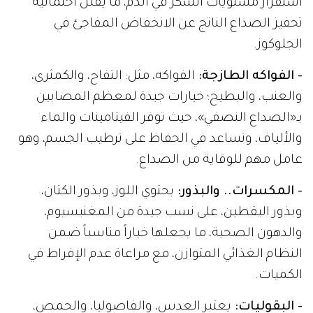
استقرار مستويات السكر في الدم، ما يقلل احتمالية
تحفيز الصداع الناتج عن الانخفاض المفاجئ في
الجلوكوز.
- الفواكه الطازجة:
الفواكه، مثل: التفاح، والكمثرى،
والعنب، والبطيخ؛ خيارات جيدة لمعظم المصابين
بـ«الصداع النصفي»، حيث توفر الفيتامينات والماء
والألياف، وتساعد في الحفاظ على ترطيب الجسم، وهو
عامل مهم للوقاية من الصداع.
- المكسرات.. والبذور:
يحتوي اللوز، وبذور الكتان،
وبذور اليقطين، على نسب جيدة من المغنيسيوم،
والدهون الصحية، ما يجعلها خياراً مناسباً ضمن
النظام الغذائي المتوازن، مع مراعاة عدم الإفراط في
الكميات.
- البقوليات:
يعتبر العدس، والفاصوليا، والحمص،