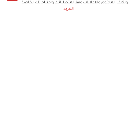
ونكيف المحتوى والإعلانات وفقا لمتطلباتك واحتياجاتك الخاصة
المزيد
حملوا تطبيق
زهرة الخليج
الاشتراك للحصول على ملخص أسبوعي على بريدك
الإلكتروني