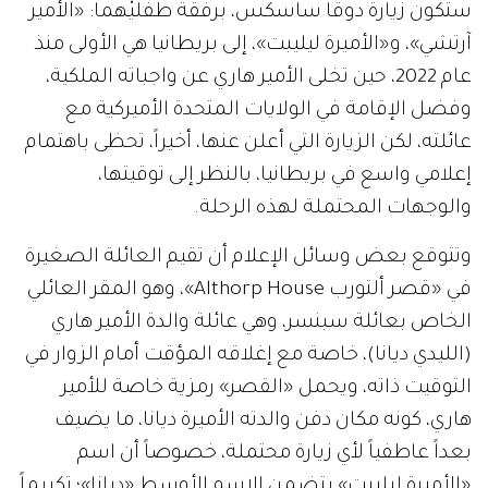
ستكون زيارة دوقا ساسكس، برفقة طفلَيْهما: «الأمير
آرتشي»، و«الأميرة ليليبت»، إلى بريطانيا هي الأولى منذ
عام 2022، حين تخلى الأمير هاري عن واجباته الملكية،
وفضل الإقامة في الولايات المتحدة الأميركية مع
عائلته، لكن الزيارة التي أعلن عنها، أخيراً، تحظى باهتمام
إعلامي واسع في بريطانيا، بالنظر إلى توقيتها،
والوجهات المحتملة لهذه الرحلة.
وتتوقع بعض وسائل الإعلام أن تقيم العائلة الصغيرة
في «قصر ألتورب Althorp House»، وهو المقر العائلي
الخاص بعائلة سبنسر، وهي عائلة والدة الأمير هاري
(الليدي ديانا)، خاصة مع إغلاقه المؤقت أمام الزوار في
التوقيت ذاته، ويحمل «القصر» رمزية خاصة للأمير
هاري، كونه مكان دفن والدته الأميرة ديانا، ما يضيف
بعداً عاطفياً لأي زيارة محتملة، خصوصاً أن اسم
«الأميرة ليليبت» يتضمن الاسم الأوسط «ديانا»؛ تكريماً