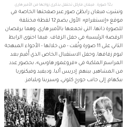
بـ12 صورة.. ميغان ماركل تحتفل بذكرى زواجها من الأمير هاري
ونشرت ميغان رابطَيْ صور عبر صفحتها الخاصة في
موقع «إنستغرام»: الأول يضم 12 لقطة مختلفة
للصورة ذاتها، التي تجمعها بالأمير هاري، وهما يرقصان
الرقصة الرئيسية في حفل الزفاف. فيما احتوى الرابط
الثاني على 11 صورة وثّقت - من خلالها - الأجواء المبهجة
ليوم زفافها، وحفل الاستقبال الخاص الذي أُقيم بعد
المراسم الملكية في «فروغمور هاوس»، بحضور عدد
من المشاهير، بينهم: إدريس ألبا، وديفيد وفيكتوريا
بيكهام، إلى جانب جورج كلوني، وسيرينا ويليامز.