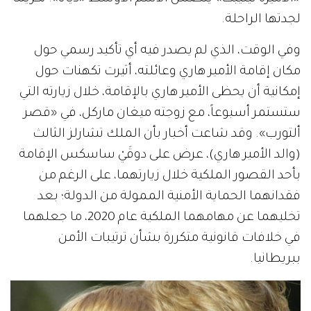
لجدتها الراحلة.
وفي الوقت، الذي لم يصدر فيه أي تأكيد رسمي حول
مكان إقامة الأمير هاري وعائلته، أثيرت تكهنات حول
إمكانية أن يحظى الأمير هاري بالإقامة، خلال زيارته التي
ستستمر أسبوعاً، مع زوجته ميغان ماركل، في «قصر
ألتورب». وقد شاعت أخبار بأن الملك تشارلز الثالث
(والد الأمير هاري)، عرض على دوقَيْ ساسكس الإقامة
بأحد القصور الملكية خلال زيارتهما، على الرغم من
فقدانهما الحماية الأمنية الممولة من الدولة؛ بعد
تخليهما عن مهامهما الملكية عام 2020، ما جعلهما
في خلافات قانونية متكررة بشأن ترتيبات الأمن
ببريطانيا.