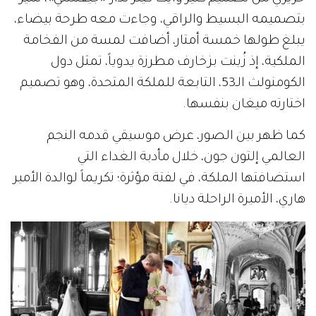
بتصميمه البسيط والراقي، وجاءت معه طرحة بيضاء،
يبلغ طولها خمسة أمتار، أضافت لمسة من الفخامة
الملكية، إذ زُينت بزخارف مطرزة يدوياً، تمثل دول
الكومنولث الـ53، التابعة للملكة المتحدة، وهو تصميم
اختارته ميغان بنفسها.
كما ظهر بين الصور، عرض موسيقي قدمه النجم
العالمي إلتون جون، خلال مأدبة الغداء التي
استضافتها الملكة، في لفتة مؤثرة؛ تكريماً لوالدة الأمير
هاري، الأميرة الراحلة ديانا.