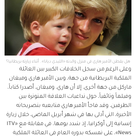
هل يقطن الأمير هاري في منزل والدته «الليدي ديانا».. أثناء زيارته بريطانيا؟
وعلى الرغم من سجل الخلافات الكبير بين العائلة
الملكية البريطانية من جهة، وبين الأمير هاري وميغان
ماركل من جهة أخرى، إلا أن هاري، وميغان، أصدرا كتاباً،
وفيلماً وثائقياً، حول تداعيات العلاقة المتوترة بين
الطرفين، وقد فاجأ الأمير هاري متابعيه بتصريحاته
الأخيرة، التي أدلى بها في شهر أبريل الماضي، خلال زيارة
إنسانية إلى أوكرانيا، إذ شدد يومها، في مقابلة مع «ITV
News»، على تمسكه بدوره العام في العائلة الملكية