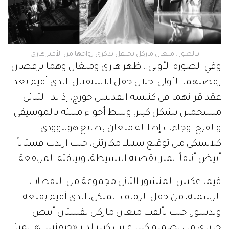
بـالصور.. ميغان ماركل تحتفل بذكرى زواجها من الأمير هاري
وفي الصورة الأولى.. ظهر هاري وميغان وهما يرقصان
رقصتهما الأولى، خلال حفل الاستقبال، الذي أقيم بعد
عقد قرانهما في كنيسة القديس جورج، إذ بدا الثنائي
منسجمين بشكل كبير، وسط أجواء مليئة بالموسيقى
والفرح، وجاءت إطلالة ميغان بطابع هوليوودي
كلاسيكي من توقيع ستيلا مكارتني، حيث ارتدت فستاناً
أبيض أنيقاً، تميز بقصته البسيطة، وبياقته المرتفعة.
فيما عكس المنشور الثاني مجموعة من اللقطات
الرسمية، من حفل الزفاف الملكي، الذي أقيم بقلعة
وندسور، حيث تألقت ميغان ماركل بفستان أبيض
حريري من تصميم كلير وايت كيلر لدار «جيفنشي»، تميز