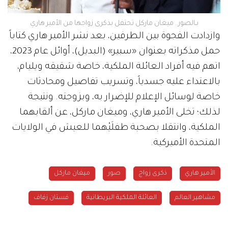
بـالصور.. ميغان ماركل تحتفل بذكرى زواجها من الأمير هاري
وازدادت الفجوة بين الطرفين، بعد نشر الأمير هاري كتاباً
حمل مذكراته بعنوان «سبير» (البديل)، أوائل عام 2023،
اتهم فيه أفراد العائلة الملكية، خاصة شقيقه ويليام،
بالاعتداء عليه جسدياً، وتسريب تفاصيل ومحادثات
خاصة لوسائل الإعلام للإضرار به، وبزوجته. ونتيجة
لذلك؛ تخلى الأمير هاري، وميغان ماركل، عن ألقابهما
الملكية، وانتقلا بصحبة طفلَيْهما للعيش في الولايات
المتحدة الأميركية.
الأمير هاري
ذكرى زواج
صور
ميغان ماركل
مشاهير العالم
العائلة الملكية البريطانية
فستان زفاف