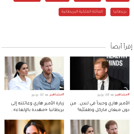
بريطانيا
العائلة الملكية البريطانية
إقرأ أيضاً
#مشاهير
#مشاهير
08 يوليو
30 يونيو
الأمير هاري وحيداً في لندن.. من
زيارة الأمير هاري وعائلته إلى
دون ميغان ماركل وطفلَيْه!
بريطانيا «مهددة بالإلغاء»..
لهذه الأسباب!