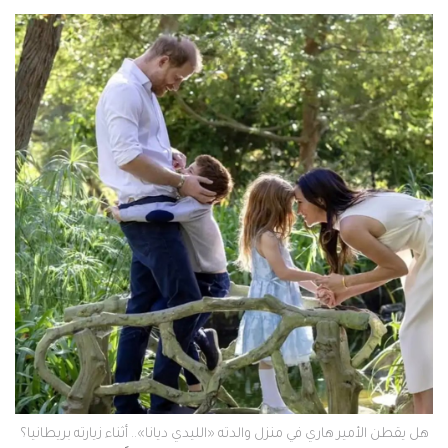
هل يقطن الأمير هاري في منزل والدته «الليدي ديانا».. أثناء زيارته بريطانيا؟