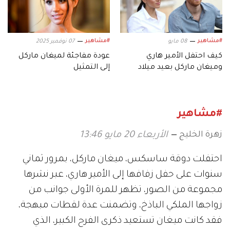
#مشاهير
#مشاهير
08 مايو
07 نوفمبر 2025
كيف احتفل الأمير هاري
عودة مفاجئة لميغان ماركل
وميغان ماركل بعيد ميلاد
إلى التمثيل
طفلهما «آرتشي»؟
#مشاهير
زهرة الخليج
الأربعاء 20 مايو 13:46
احتفلت دوقة ساسكس، ميغان ماركل، بمرور ثماني
سنوات على حفل زفافها إلى الأمير هاري، عبر نشرها
مجموعة من الصور، تظهر للمرة الأولى جوانب من
زواجها الملكي الباذخ، وتضمنت عدة لقطات مبهجة،
فقد كانت ميغان تستعيد ذكرى الفرح الكبير، الذي