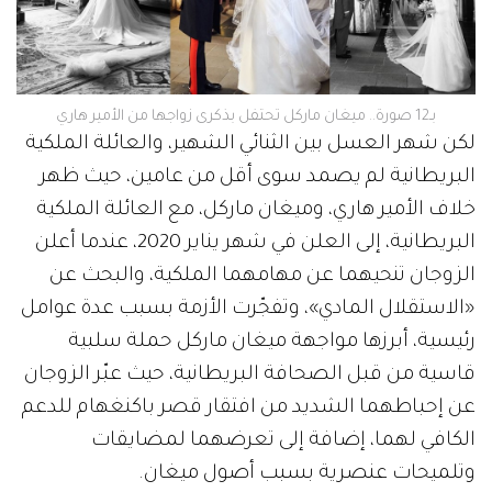
بـ12 صورة.. ميغان ماركل تحتفل بذكرى زواجها من الأمير هاري
لكن شهر العسل بين الثنائي الشهير، والعائلة الملكية
البريطانية لم يصمد سوى أقل من عامين، حيث ظهر
خلاف الأمير هاري، وميغان ماركل، مع العائلة الملكية
البريطانية، إلى العلن في شهر يناير 2020، عندما أعلن
الزوجان تنحيهما عن مهامهما الملكية، والبحث عن
«الاستقلال المادي»، وتفجّرت الأزمة بسبب عدة عوامل
رئيسية، أبرزها مواجهة ميغان ماركل حملة سلبية
قاسية من قبل الصحافة البريطانية، حيث عبّر الزوجان
عن إحباطهما الشديد من افتقار قصر باكنغهام للدعم
الكافي لهما، إضافة إلى تعرضهما لمضايقات
وتلميحات عنصرية بسبب أصول ميغان.