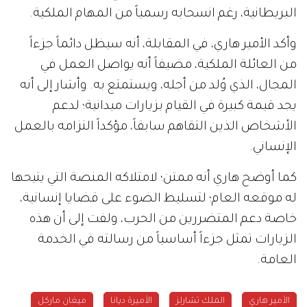
البريطانية، رغم انسحابه رسمياً من المهام الملكية.
وأكد الأمير هاري، في المقابلة، أنه سيظل دائماً جزءاً
من العائلة الملكية، مضيفاً أنه يواصل العمل في
المجال، الذي وُلد من أجله، ويستمتع به. وأشار إلى أنه
يجد قيمة كبيرة في القيام بزيارات ميدانية؛ لدعم
الأشخاص الذين التقاهم سابقاً، مؤكداً التزامه بالعمل
الإنساني.
كما أوضح هاري أنه ممتن؛ لامتلاكه المنصة التي يتيحها
له موقعه العام؛ لتسليط الضوء على قضايا إنسانية،
خاصة دعم المتضررين من الحرب، ولفت إلى أن هذه
الزيارات تمثل جزءاً أساسياً من رسالته في الخدمة
العامة.
الأمير هاري
الملك تشارلز
الأميرة ديانا
ميغان ماركل