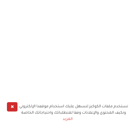
✖
نستخدم ملفات الكوكيز لنسهل عليك استخدام موقعنا الإلكتروني
ونكيف المحتوى والإعلانات وفقا لمتطلباتك واحتياجاتك الخاصة
المزيد