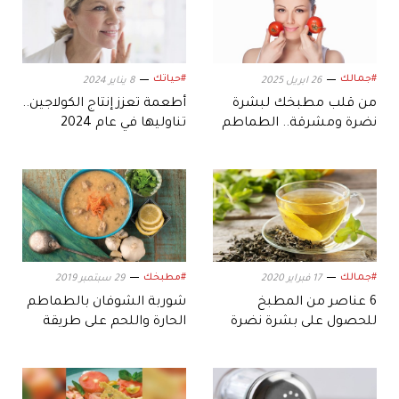
#جمالك
#حياتك
26 ابريل 2025
8 يناير 2024
من قلب مطبخك لبشرة
أطعمة تعزز إنتاج الكولاجين..
نضرة ومشرقة.. الطماطم
تناوليها في عام 2024
لإزالة اسمرار الوجه
#جمالك
#مطبخك
17 فبراير 2020
29 سبتمبر 2019
6 عناصر من المطبخ
شوربة الشوفان بالطماطم
للحصول على بشرة نضرة
الحارة واللحم على طريقة
الشيف سمية