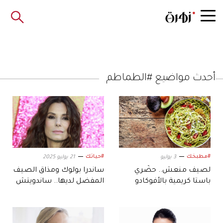
أحدث مواضيع #الطماطم
#مطبخك
#حياتك
3 يوليو
21 يوليو 2025
لصيف منعش.. حضّري
ساندرا بولوك ومذاق الصيف
باستا كريمية بالأفوكادو
المفضل لديها.. ساندويتش
والسبانخ
بأربعة مكونات فقط