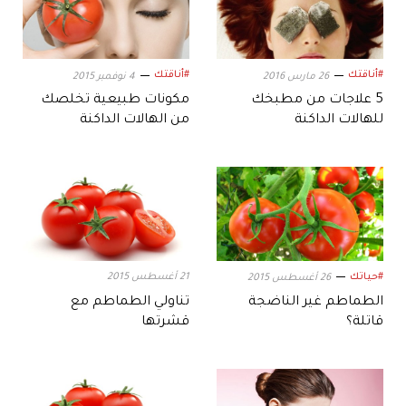
#أناقتك
#أناقتك
26 مارس 2016
4 نوفمبر 2015
5 علاجات من مطبخك
مكونات طبيعية تخلصك
للهالات الداكنة
من الهالات الداكنة
#حياتك
21 أغسطس 2015
26 أغسطس 2015
الطماطم غير الناضجة
تناولي الطماطم مع
قاتلة؟
قشرتها