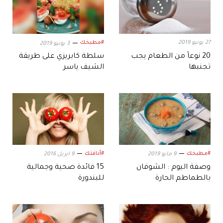
27 يونيو 2019
#مطبخك
3 يونيو 2019
20 نوعاً من الطعام يجب
سلطة كابريزي على طريقة
تجنبها
الشيف ياسر
#مطبخك
#أناقتك
9 مايو 2019
9 ابريل 2016
وصفة اليوم : الشوفان
15 فائدة صحية وجمالية
بالطماطم الحارة
للبندورة