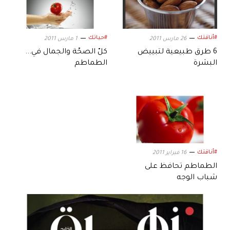
#أناقتك
#حياتك
26 مارس 2011
1 مارس 2011
6 طرق طبيعية لتبييض
كلّ الصحّة والجمال في...
البشرة
الطماطم
#أناقتك
16 فبراير 2011
الطماطم تحافظ على
شباب الوجه