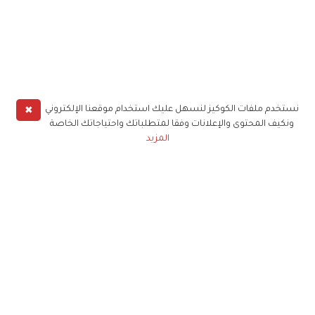
✖
نستخدم ملفات الكوكيز لنسهل عليك استخدام موقعنا الإلكتروني
ونكيف المحتوى والإعلانات وفقا لمتطلباتك واحتياجاتك الخاصة
المزيد
حملوا تطبيق
زهرة الخليج