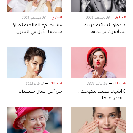
#عطور
#مكياج
25 ديسمبر 2023
25 ديسمبر 2023
7 عطور نسائية عربية
«شيجلام» العالمية تطلق
ستأسرك برائحتها
متجرها الأول في الشرق
الأوسط
#جمالك
#جمالك
24 يونيو 2023
17 يناير 2023
8 أشياء تفسد مكياجك..
من أجل جمال مستدام
ابتعدي عنها