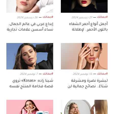
#جمالك
#جمالك
27 ديسمبر 2024
26 ديسمبر 2024
أجمل أنواع أحمر الشفاه
إبداع عربي في عالم الجمال..
باللون الأحمر.. لإطلالة
نساء أسسن علامات تجارية
متألقة ومُشرقة
رائدة
#جمالك
#جمالك
13 نوفمبر 2024
7 نوفمبر 2024
لبشرة نضرة ومشرقة
شينا زاده: «Kosas» تروي
شتاءً.. نصائح جمالية لن
قصة فخامة المنتج نفسه
تستغني عنها