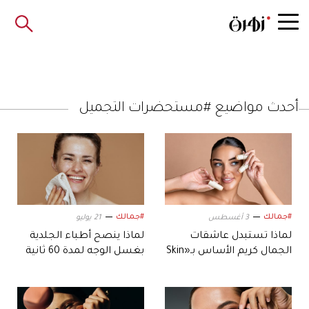
أحدث مواضيع #مستحضرات التجميل
#جمالك
#جمالك
3 أغسطس
21 يوليو
لماذا تستبدل عاشقات
لماذا ينصح أطباء الجلدية
الجمال كريم الأساس بـ«Skin
بغسل الوجه لمدة 60 ثانية
Tint Sticks».. في 2026؟
فقط؟