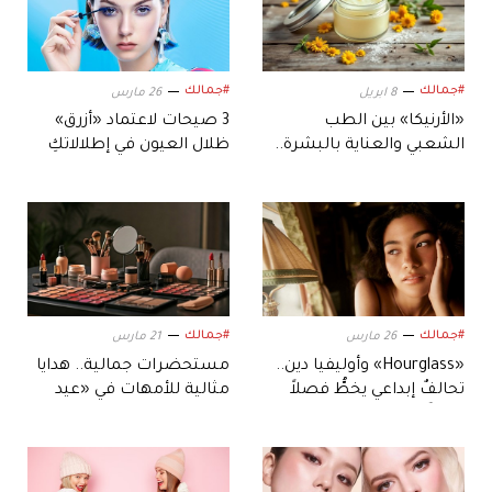
#جمالك
#جمالك
8 ابريل
26 مارس
«الأرنيكا» بين الطب
3 صيحات لاعتماد «أزرق»
الشعبي والعناية بالبشرة..
ظلال العيون في إطلالاتكِ
هل تخفف الكدمات؟
اليومية
#جمالك
#جمالك
26 مارس
21 مارس
«Hourglass» وأوليفيا دين..
مستحضرات جمالية.. هدايا
تحالفٌ إبداعي يخطُّ فصلاً
مثالية للأمهات في «عيد
جديداً في عالم الجمال
الأم»