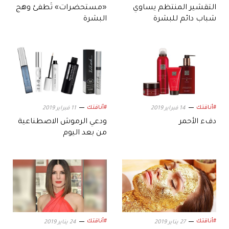
التقشير المنتظم يساوي
«مستحضرات» تُطفئ وهج
شباب دائم للبشرة
البشرة
#أناقتك
#أناقتك
14 فبراير 2019
11 فبراير 2019
دفء الأحمر
ودعي الرموش الاصطناعية
من بعد اليوم
#أناقتك
#أناقتك
27 يناير 2019
24 يناير 2019