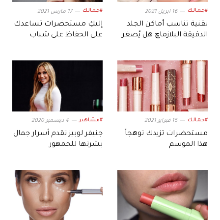
#جمالك
#جمالك
16 ابريل 2021
17 مارس 2021
تقنية تناسب أماكن الجلد
إليكِ مستحضرات تساعدك
الدقيقة البلازماچ هل يُصغر
على الحفاظ على شباب
الأنف من دون جراحة؟
رقبتك
#جمالك
#مشاهير
15 فبراير 2021
4 ديسمبر 2020
مستحضرات تزيدك توهجاً
جنيفر لوبيز تقدم أسرار جمال
هذا الموسم
بشرتها للجمهور