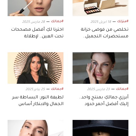
#منزلك
#جمالك
18 ابريل 2025
28 مارس 2025
تخلصي من فوضى خزانة
اخترنا لكِ أفضل مصححات
مستحضرات التجميل..
تحت العين.. لإطلالة
بهذه النصائح
مُشرقة في العيد
#جمالك
#جمالك
23 مارس 2025
25 يناير 2025
أبرزي جمالكِ بمنتج واحد..
لطيفة النور: البساطة سر
إليك أفضل أحمر خدود
الجمال والابتكار أساس
متعدد الاستخدامات
التميز