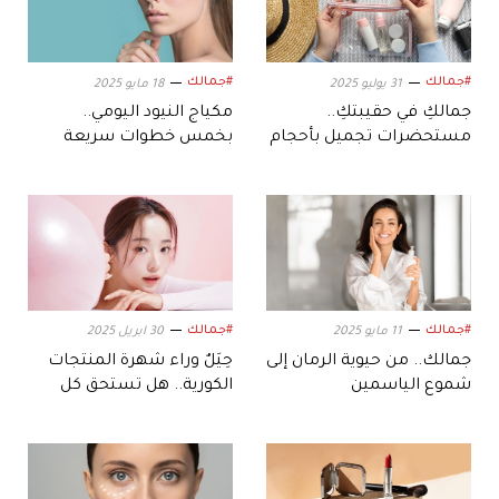
#جمالك
#جمالك
31 يوليو 2025
18 مايو 2025
جمالكِ في حقيبتكِ..
مكياج النيود اليومي..
مستحضرات تجميل بأحجام
بخمس خطوات سريعة
السفر لصيف مذهل
#جمالك
#جمالك
11 مايو 2025
30 ابريل 2025
جمالك.. من حيوية الرمان إلى
حِيَلٌ وراء شهرة المنتجات
شموع الياسمين
الكورية.. هل تستحق كل
هذه الضجة؟