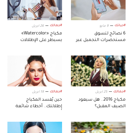
#حياتك
#جمالك
9 مايو
26 ابريل
6 نصائح لتسوق
مكياج «Watercolor»
مستحضرات التجميل عبر
يسيطر على الإطلالات
الإنترنت.. بسهولة وأمان
الجمالية.. في ربيع 2026
#جمالك
#جمالك
25 ابريل
19 ابريل
مكياج 2016.. هل سيعود
حين يُفسد المكياج
الصيف المقبل؟
إطلالتك.. أخطاء شائعة
تُظهر المسام أكثر مما
تتخيلين