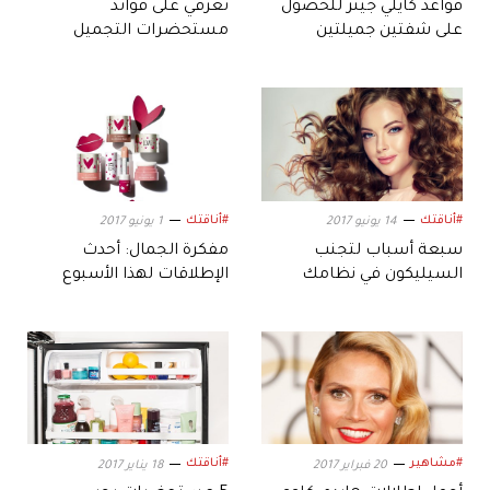
قواعد كايلي جينر للحصول
تعرفي على فوائد
على شفتين جميلتين
مستحضرات التجميل
العضوية من The Organic
Pharmacy
#أناقتك
#أناقتك
14 يونيو 2017
1 يونيو 2017
سبعة أسباب لتجنب
مفكرة الجمال: أحدث
السيليكون في نظامك
الإطلاقات لهذا الأسبوع
الجمالي
#مشاهير
#أناقتك
20 فبراير 2017
18 يناير 2017