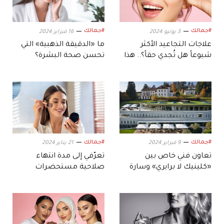
#جمالك
#جمالك
3 يونيو 2024
16 فبراير 2024
علاجات التجاعيد الأكثر
ما «الدقيقة الذهبية» التي
شيوعاً هل تُجدي حقاً؟.. هذا
تحسن صحة البشرة؟
ما يقوله الخبراء
#جمالك
#جمالك
9 فبراير 2024
21 يناير 2024
تعاون فني خاص بين
تعرّفي إلى مدة انتهاء
«كلينيك لا برايري» وسارة
صلاحية مستحضرات
نعيم في «آرت دبي 2024»
التجميل