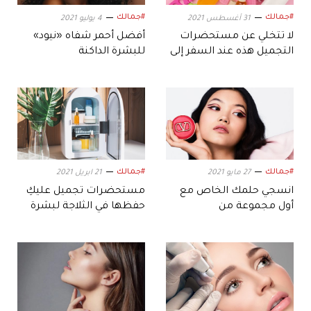
#جمالك
#جمالك
31 أغسطس 2021
4 يوليو 2021
لا تتخلي عن مستحضرات
أفضل أحمر شفاه «نيود»
التجميل هذه عند السفر إلى
للبشرة الداكنة
أي مكان
#جمالك
#جمالك
27 مايو 2021
21 ابريل 2021
انسجي حلمك الخاص مع
مستحضرات تجميل عليكِ
أول مجموعة من
حفظها في الثلاجة لبشرة
مستحضرات "Valentino
صحية ومسترخية
Beauty"