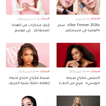
#جمالك
#حياتك
25 فبراير
11 ديسمبر 2025
«Dior Forever 2026».. سحر
إليكِ مختارات من الهدايا
«الفلتر» في مستحضر
لصديقاتكِ.. في موسم
الأساس
العطلات
#جمالك
#جمالك
29 أكتوبر 2025
18 أكتوبر 2025
اكتشفي مكياج صيحة
صيحة مكياج «شاي لاتيه»..
«توستي».. مزيج من الدفء
إطلالة دافئة تشبه الخريف
والأنوثة الطبيعية