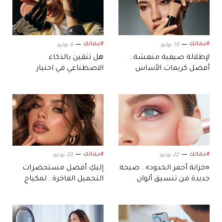
#جمالك
#جمالك
19 يوليو
6 يوليو
لإطلالة صيفية منعشة..
هل تثقين بالذكاء
أفضل كريمات الأساس
الاصطناعي في اختيار
الخفيفة
مستحضرات تجميلكِ؟
#جمالك
#جمالك
22 يونيو
20 يونيو
«خزانة أحمر الخدود».. صيحة
إليكِ أفضل مستحضرات
جديدة من تنسيق ألوان
التجميل الفاخرة.. لمكياج
الخدود
متوهج