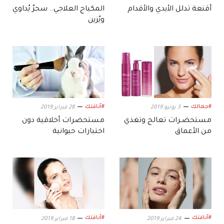
أقنعة تدلل الأيدي والأقدام
المكياج العلاجي.. سحرٌ يُداوي
ويُزين
#جمالك
#أناقتك
3 يونيو 2019
28 فبراير 2019
مستحضـرات تعالج وتغذي
مستحضرات أخلاقية دون
من الأعماق
اختبارات حيوانية
#أناقتك
#أناقتك
24 فبراير 2019
18 فبراير 2019