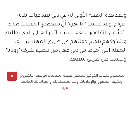
وتعد هذه الحفلة الأولى له في دبي بعد غياب ثلاثة
أعوام. وقد علمت "أنا زهرة" أنّ متعهدي الحفلات هناك
يتجنّبون التفاوض معه بسبب الأجر العالي الذي يطلبه،
وشكوكهم بنجاح حفلتهم عن طريق المهندس. أما
الحفلة التي أحياها في دبي فهي من تنظيم شركة "روتانا"
وليست عن طريق متعهد.
✖
نستخدم ملفات الكوكيز لنسهل عليك استخدام موقعنا الإلكتروني
ماجد المهندس
مشاهير
ونكيف المحتوى والإعلانات وفقا لمتطلباتك واحتياجاتك الخاصة
المزيد