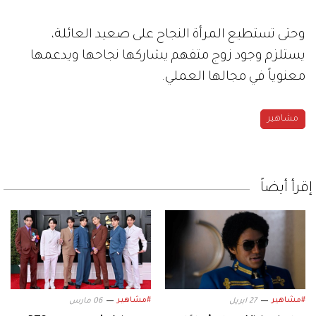
وحتى تستطيع المرأة النجاح على صعيد العائلة،
يستلزم وجود زوج متفهم يشاركها نجاحها ويدعمها
معنوياً في مجالها العملي.
مشاهير
إقرأ أيضاً
#مشاهير
#مشاهير
27 ابريل
06 مارس