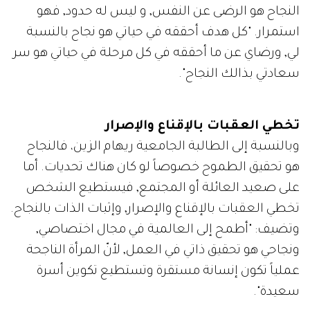
النجاح هو الرضى عن النفس, و ليس له حدود, فهو
استمرار. "كل هدف أحققه في حياتي هو نجاح بالنسبة
لي, ورضاي عن ما أحققه في كل مرحلة في حياتي هو سر
سعادتي بذالك النجاح".
تخطي العقبات بالإقناع والإصرار
وبالنسبة إلى الطالبة الجامعية ريهام الزين، فالنجاح
هو تحقيق الطموح خصوصاً لو كان هناك تحديات. أما
على صعيد العائلة أو المجتمع, فيستطيع الشخص
تخطي العقبات بالإقناع والإصرار, وإثبات الذات بالنجاح.
وتضيف: "أطمح إلى العالمية في مجال اختصاصي,
ونجاحي هو تحقيق ذاتي في العمل, لأنّ المرأة الناجحة
عملياً تكون إنسانة مستقرة وتستطيع تكوين أسرة
سعيدة".