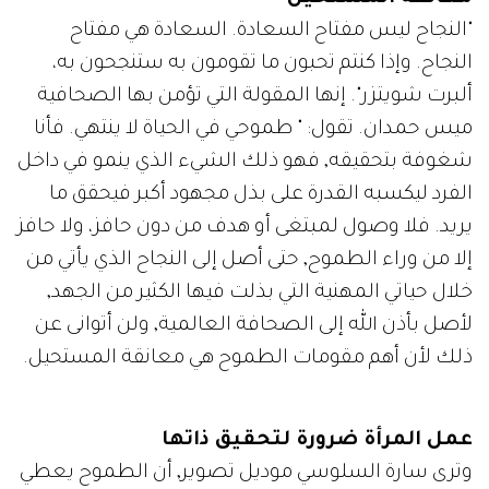
"النجاح ليس مفتاح السعادة. السعادة هي مفتاح
النجاح. وإذا كنتم تحبون ما تقومون به ستنجحون به،
ألبرت شويتزر". إنها المقولة التي تؤمن بها الصحافية
ميس حمدان. تقول: " طموحي في الحياة لا ينتهي. فأنا
شغوفة بتحقيقه, فهو ذلك الشيء الذي ينمو في داخل
الفرد ليكسبه القدرة على بذل مجهود أكبر فيحقق ما
يريد. فلا وصول لمبتغى أو هدف من دون حافز، ولا حافز
إلا من وراء الطموح, حتى أصل إلى النجاح الذي يأتي من
خلال حياتي المهنية التي بذلت فيها الكثير من الجهد,
لأصل بأذن الله إلى الصحافة العالمية, ولن أتوانى عن
ذلك لأن أهم مقومات الطموح هي معانقة المستحيل.
عمل المرأة ضرورة لتحقيق ذاتها
وترى سارة السلوسي موديل تصوير, أن الطموح يعطي