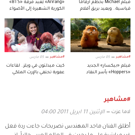
فيلم Michael يحطم أرقامًا
«Arirang» يُعيد فرقة «BTS»
قياسية.. ويعيد بريق أفلام
الكورية الشهيرة إلى الأضواء
السيرة الموسيقية
#مشاهير
#مشاهير
05 مارس
05 مارس
فيلم «بيكسار» الجديد
كيت ميدلتون في ويلز.. لقاءات
«Hoppers» يأسر النقاد
عفوية تحتفي بالإرث الملكي
بعالمه.. وشخصياته المميزة
#مشاهير
لاما عزت
الإثنين 11 ابريل 2011 04:00
أطلق الفنان ماجد المهندس تصريحات جاءت ردة فعل