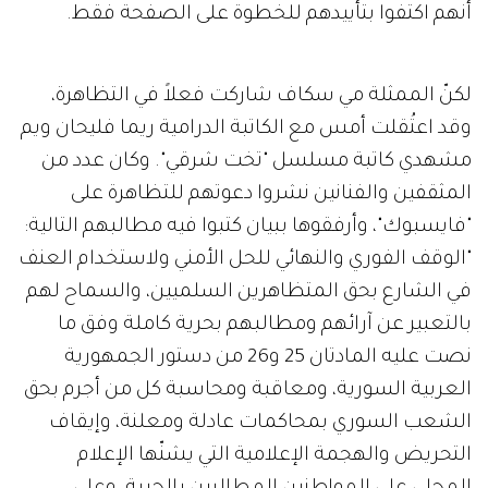
أنهم اكتفوا بتأييدهم للخطوة على الصفحة فقط.
لكنّ الممثلة مي سكاف شاركت فعلاً في التظاهرة،
وقد اعتُقلت أمس مع الكاتبة الدرامية ريما فليحان ويم
مشهدي كاتبة مسلسل "تخت شرقي". وكان عدد من
المثقفين والفنانين نشروا دعوتهم للتظاهرة على
"فايسبوك"، وأرفقوها ببيان كتبوا فيه مطالبهم التالية:
"الوقف الفوري والنهائي للحل الأمني ولاستخدام العنف
في الشارع بحق المتظاهرين السلميين، والسماح لهم
بالتعبير عن آرائهم ومطالبهم بحرية كاملة وفق ما
نصت عليه المادتان 25 و26 من دستور الجمهورية
العربية السورية، ومعاقبة ومحاسبة كل من أجرم بحق
الشعب السوري بمحاكمات عادلة ومعلنة، وإيقاف
التحريض والهجمة الإعلامية التي يشنّها الإعلام