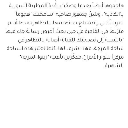
هاجموها أيضاً بعدما وصفت رغدة المطربة السورية
بـ"الكاذبة". وشنّ جمهور صاحبة "سامحتك" هجوماً
شرساً على رغدة، بلغ حد تهديدها بالتظاهر ضدها أمام
منزلها في القاهرة في حين بعث آخرون رسالةً جاء فيها:
"بالنسبة إلى نصيحتك للفنانة أصالة بالتظاهر في
ساحة المرجة، فهذا شرف لها لأنها تعتبر هذه الساحة
مركزاً للثوار الأحرار"، مذكّرين بأغنية "زينوا المرجة"
الشهيرة.