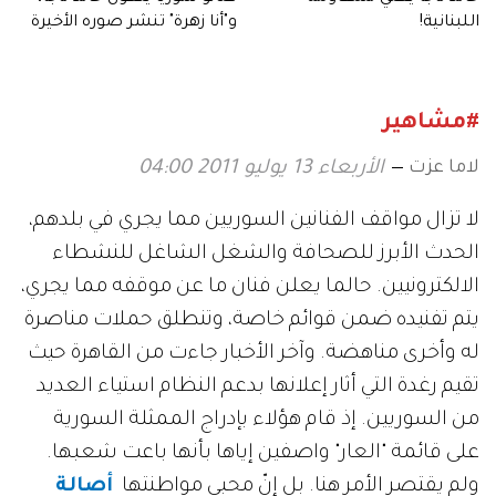
اللبنانية!
و"أنا زهرة" تنشر صوره الأخيرة
#مشاهير
لاما عزت
الأربعاء 13 يوليو 2011 04:00
لا تزال مواقف الفنانين السوريين مما يجري في بلدهم،
الحدث الأبرز للصحافة والشغل الشاغل للنشطاء
الالكترونيين. حالما يعلن فنان ما عن موقفه مما يجري،
يتم تفنيده ضمن قوائم خاصة، وتنطلق حملات مناصرة
له وأخرى مناهضة. وآخر الأخبار جاءت من القاهرة حيث
تقيم رغدة التي أثار إعلانها بدعم النظام استياء العديد
من السوريين. إذ قام هؤلاء بإدراج الممثلة السورية
على قائمة "العار" واصفين إياها بأنها باعت شعبها.
ولم يقتصر الأمر هنا. بل إنّ محبي مواطنتها
أصالة