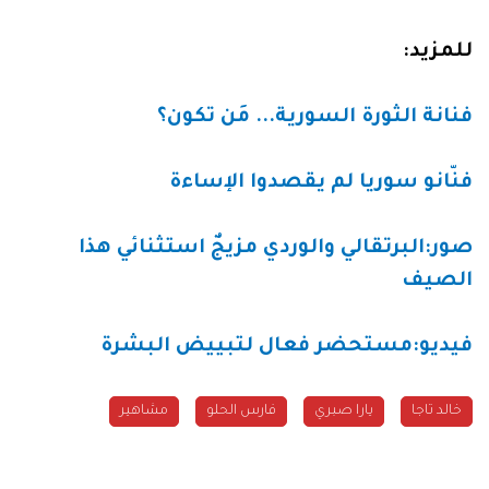
للمزيد:
فنانة الثورة السورية... مَن تكون؟
فنّانو سوريا لم يقصدوا الإساءة
صور:البرتقالي والوردي مزيجٌ استثنائي هذا
الصيف
فيديو:مستحضر فعال لتبييض البشرة
خالد تاجا
يارا صبري
فارس الحلو
مشاهير