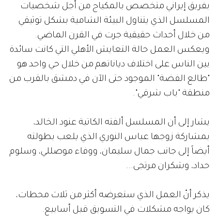
بفريق إيراني متخصص بالمكياج من أجل شخصيات
المسلسل الذي يتناول البيئة الشامية بشكل توثيقي
من خلال أحداث حقيقية جرت في القرن الماضي.
ويعكس العمل حالة التعايش الأهلي التي كانت سائدة
بين الناس على اختلاف دياناتهم من خلال حي واحد هو
"طالع الفضة" الموجود حتى الآن في دمشق بالقرب من
منطقة "باب شرقي".
يشار إلى أن المسلسل ألفته الكاتبة عنود الخالد،
بمشاركة زوجها عباس النوري الذي يلعب بطولته
أيضاً إلى جانب جمال سليمان، ووفاء موصللي، وسلوم
حداد، وشكران مرتجى...
يذكر أنّ العمل الذي ستعرضه أكثر من ثلاث محطات،
كان يواجه مشكلات في التسويق قبل أسابيع.