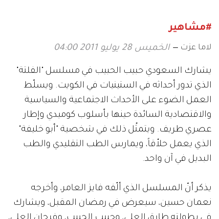
#مشاهير
لاما عزت
الخميس 28 يوليو 2011 04:00
يشارك السعودي حبيب الحبيب في مسلسل "الفلتة"
الذي تدور أحداثه في الستينيات في الكويت. ويسلّط
العمل الضوء على الأحداث الاجتماعية والسياسية
والاقتصادية السائدة حينها بأسلوب كوميدي وإطار
عصري طريف. ويتمثّل ذلك في شخصية "أبو خليفة"
الذي يعمل حلاّقاً، ويمارس الطب التقليدي والطب
البديل في آن واحد.
يذكر أنّ المسلسل الذي ألّفه فايز العامر، وأخرجه
نعمان حسين، سيعرض في رمضان المقبل، ويشارك
في بطولته طارق العلي، وحبيب الحبيب، وفرحان العلي،