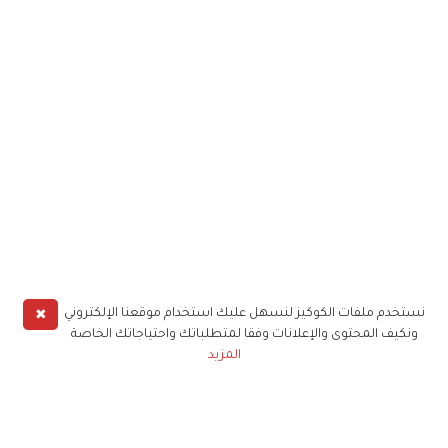
✖
نستخدم ملفات الكوكيز لنسهل عليك استخدام موقعنا الإلكتروني
ونكيف المحتوى والإعلانات وفقا لمتطلباتك واحتياجاتك الخاصة
المزيد