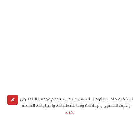
✖
نستخدم ملفات الكوكيز لنسهل عليك استخدام موقعنا الإلكتروني
ونكيف المحتوى والإعلانات وفقا لمتطلباتك واحتياجاتك الخاصة
المزيد