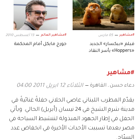
#مشاهير
#مشاهير العالم
05 مارس
13 أغسطس 2010
فيلم «بيكسار» الجديد
جورج مايكل أمام المحكمة
«Hoppers» يأسر النقاد
بعالمه.. وشخصياته المميزة
#مشاهير
دعاء حسن ـ القاهرة
الثلاثاء 12 ابريل 2011 04:00
يقدّم المطرب اللبناني عاصي الحلاني حفلةً غنائيةً في
مدينة شرم الشيخ في 24 نيسان (أبريل) الحالي. ويأتي
الحفل في إطار الجهود المبذولة لتنشيط السياحة في
مصر بعدما تسببت الأحداث الأخيرة في انخفاض عدد
السيّاح.