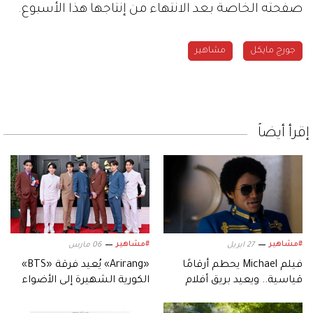
صفحته الخاصة بعد الانتهاء من إنتاجها هذا الأسبوع.
جورج مايكل
مشاهير
إقرأ أيضاً
#مشاهير
#مشاهير
27 ابريل
06 مارس
فيلم Michael يحطم أرقامًا
«Arirang» يُعيد فرقة «BTS»
قياسية.. ويعيد بريق أفلام
الكورية الشهيرة إلى الأضواء
السيرة الموسيقية