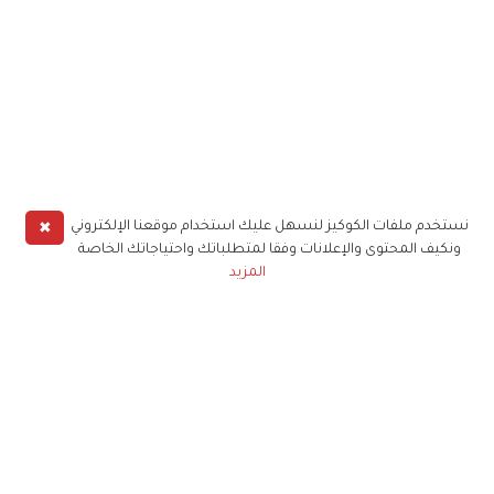
✖
نستخدم ملفات الكوكيز لنسهل عليك استخدام موقعنا الإلكتروني
ونكيف المحتوى والإعلانات وفقا لمتطلباتك واحتياجاتك الخاصة
المزيد
حملوا تطبيق
زهرة الخليج