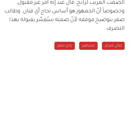
الصمت المريب لرابح، قال عيد إنّه أمر غير مقبول،
وخصوصاً أنّ الجمهور هو أساس نجاح أي فنان. وطالب
صقر بتوضيح موقفه لأنّ صمته سيُفسَّر بقبوله بهذا
التصرف.
ليالي فبراير
مشاهير
رابح صقر