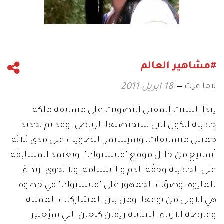
#مشاهير العالم
لاما عزت
18 ابريل 2011
يبدأ السبت المقبل التصويت على مسابقة ملكة
جاذبية الكون التي ستحتضنها الرياض. وقد تم تحديد
خمس متسابقات، وسيستمر التصويت على مدى ثلاثة
أسابيع من خلال موقع "فايسبوك". وتعتمد المسابقة
على الجاذبية وخفّة الدم والابتسامة، ولا تحوي ارتداءً
للمايوه. وصوّت الجمهور على "فايسبوك" في خطوة
هي الأولى من نوعها. ومن بين المشاركات الممثلة
وعارضة الأزياء اللبنانية ريفان كنعان التي سيُعتبر