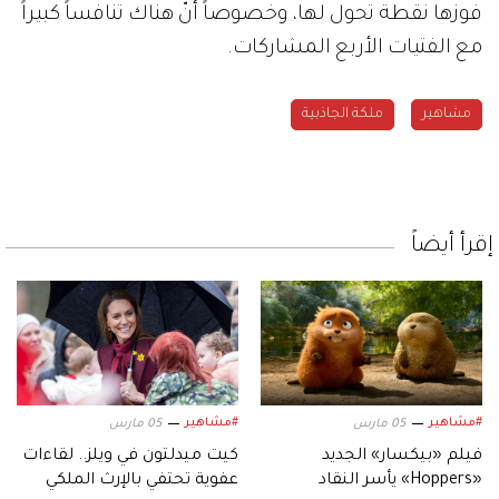
فوزها نقطة تحول لها، وخصوصاً أنّ هناك تنافساً كبيراً
مع الفتيات الأربع المشاركات.
مشاهير
ملكة الجاذبية
إقرأ أيضاً
#مشاهير
#مشاهير
05 مارس
05 مارس
فيلم «بيكسار» الجديد
كيت ميدلتون في ويلز.. لقاءات
«Hoppers» يأسر النقاد
عفوية تحتفي بالإرث الملكي