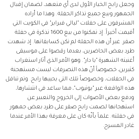
وجعل رابح الخيار الأول لدى أي متعهد، لضمان إقبال
الجمهور وبيع جميع تذاكر الحفلة. وهذا ما أراده
المشرفون على حفلات "ليالي فبراير" في الكويت التي
أقيمت أخيراً. إذ تمكنوا من بيع 1600 تذكرة في حفلة
صقر. غير أن هذه الحفلة لم تكن كسابقاتها. إذ شهدت
طرد بعض الحاضرين، بعدما رقصوا على موسيقى
أغنيته الشهيرة "يا دار". وهو الأمر الذي أثار استغراب
كثيرين، خصوصاً أنّ هذه التصرفات ليست مستهجنة
في الحفلات، وخصوصاً تلك التي يحييها رابح. وتم تناقل
هذه الواقعة عبر "يوتيوب"، مما ساعد في انتشارها،
ودفع بعض الأصوات إلى الخروج والتعبير عن
استهجانها لصمت رابح صقر على طرد بعض جمهور
في حفلته. علماً بأنّه كان على معرفة بهذا الأمر عندما
غادر المسرح.