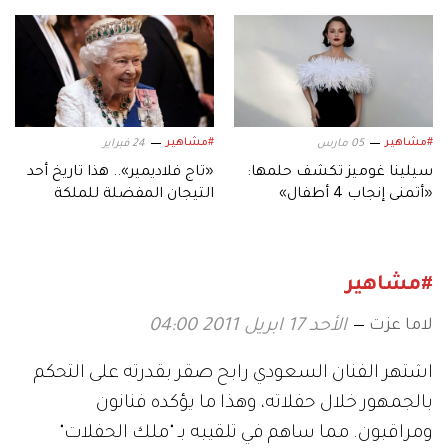
بعالمه.. وشخصياته المميزة
#مشاهير
#مشاهير
05 مارس
24 فبراير
سيلينا غوميز تكشف حلمها:
«تاج فلاديمير».. هذا تاريخ أحد
«أتمنى إنجاب 4 أطفال»
التيجان المفضلة للملكة
إليزابيث الثانية
#مشاهير
لاما عزت
الأحد 17 ابريل 2011 04:00
اشتهر الفنان السعودي رابح صقر بقدرته على التحكم
بالجمهور خلال حفلاته، وهذا ما يؤكده فنانون
ومراقبون. مما ساهم في تلقيبه بـ "ملك الحفلات"