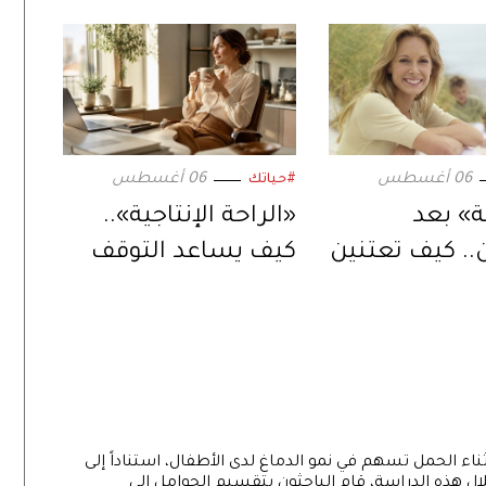
06 أغسطس
06 أغسطس
#حياتك
ة» بعد
«الراحة الإنتاجية»..
ن.. كيف تعتنين
كيف يساعد التوقف
 في هذه
القصير في إنجاز
؟
المزيد؟
ناء الحمل تسهم في نمو الدماغ لدى الأطفال، استناداً إلى
لال هذه الدراسة، قام الباحثون بتقسيم الحوامل إلى