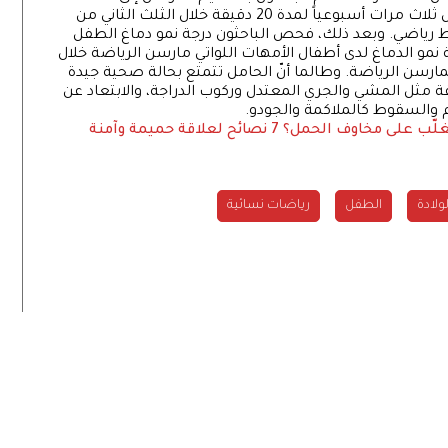
مجموعتين: الأولى مارست الرياضة باعتدال بمعدل ثلاث مرات أسبوعياً لمدة 20 دقيقة خلال الثلث الثاني من
اط رياضي. وبعد ذلك، فحص الباحثون درجة نمو دماغ الطفل
جة نمو الدماغ لدى أطفال الأمهات اللواتي مارسن الرياضة خلال
مارسن الرياضة. وطالما أنّ الحامل تتمتع بحالة صحية جيدة
مثل المشي والجري المعتدل وركوب الدراجة، والابتعاد عن
ام والسقوط كالملاكمة والجودو.
غلّب على مخاوف الحمل؟
7 نصائح لعلاقة حميمة وآمنة
ولادة
الطفل
رياضات نسائية