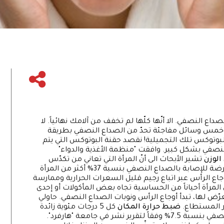
داع النصفي. الا أنّها كلّها لم تخفف من آلامك نهائياً. لا
يوم خمس وسائل مفاجئة تحدّ من الصداع النصفي بطريقة
لبوتوكس تلك التجميلية! نقصد حقنة البوتوكس التي يتم
لنصفي بشكل كبير. وافقت "منظمة الأغذية والدواء"
لوزن
تشير الأبحاث الى أنّ المرأة التي تعاني من تكدّس
الدهون في الجسم خصوصاً في منطقة البطن عرضة للإصابة بالصداع النصفي بنسبة 37% أكثر من المرأة
جاع الرأس عبر اتباع رجيم قليل السعرات الحرارية وممارسة
المرأة أحياناً من الحساسية تجاه بعض المأكولات أو إحدى
تعرّض لها، تبدأ أوجاع الرأس ونوبات الصداع النصفي. حاولي
ر المستطاع.
ضبط حرارة المكان
كل 5 درجات مئوية زائدة
في حرارة الطقس، تزيد نسبة الإصابة بالصداع النصفي بنسبة 7.5% وفقاً لتقرير نشر في جامعة "هارفرد".