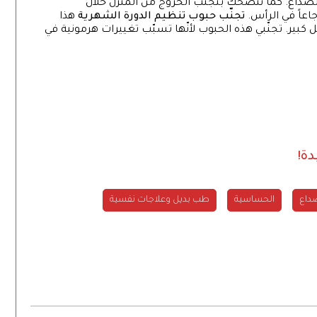
الصداع. كما ننصحك بتجنّب الخروج من المنزل خلال
اعاً في الرأس.
تجنّب حبوب تنظيم الدورة الشهرية
هذا
كبير. تجنّبي هذه الحبوب لأنّها تسبّب تغييرات هرمونية في
داع
الحساسية
طب بديل وعلاجات نفسية