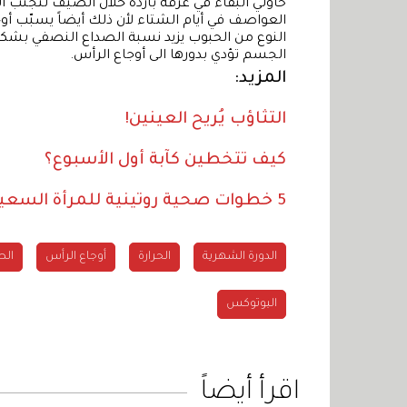
حاولي البقاء في غرفة باردة خلال الصيف لتجنّب 
العواصف في أيام الشتاء لأن ذلك أيضاً يسبّب أوج
النوع من الحبوب يزيد نسبة الصداع النصفي بشكل 
الجسم تؤدي بدورها الى أوجاع الرأس.
المزيد:
التثاؤب يُريح العينين!
كيف تتخطين كآبة أول الأسبوع؟
5 خطوات صحية روتينية للمرأة السعيدة!
الدورة الشهرية
الحرارة
أوجاع الرأس
الص
البوتوكس
اقرأ أيضاً