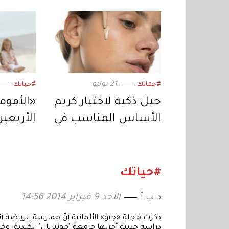
21 يوليو
#جمالك
#حياتك
حيل ذكية لاختيار كريم
«الأموم
الأساس المناسب في
الأربعي
الصيف
بجسمكِ
المرحلة
#حياتك
د ب أ
الأحد 9 فبراير 2014 14:56
ذكرت مجلة «جيو» الألمانية أنّ ممارسة الرياضة أث
دراسة حديثة أجرتها جامعة "مونتريال" الكندية. وخ