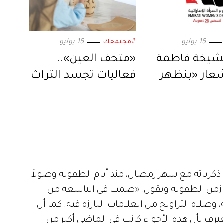
15 يوليو
15 يوليو
#مجتمعك
شيخة فاطمة
«متحف العين»..
عار «بنظهر
فعاليات تجسد التراث
والأفضل»..
الثقافي الإماراتي
رأة الإماراتية
 ذكرياته مع شهر رمضان، منذ أيام الطفولة وصولاً
ان زمن الطفولة ويقول: «صمت في التاسعة من
وصلاة التراويح من العلامات البارزة فيه. كما أن
عترف بأن هذه الأجواء كانت في الماضي أكبر من