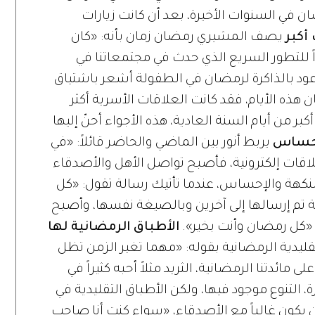
ان في السنوات الأخيرة، بعد أن كانت زيارات
أكبر
يصف المشيري رمضان زمان بأنه: «كان
ظراً للتطور السريع الذي حدث في مجتمعاتنا في
أعود بالذاكرة لرمضان في الطفولة أشعر باشتياق
ن هذه الأيام، فقد كانت العلاقات الأسرية أكثر
ر من أيام السنة العادية، هذه الأجواء أحنّ إليها
لإحساس
يربط أنور بين الماضي والحاضر قائلاً: «في
لاقات إلكترونية، فأصبح تواصل الأهل والأصدقاء
لنكهة والإحساس، عندما تأتيك رسالة تقول: «كل
ة تم إرسالها إلى آخرين وبالصيغة نفسها، وأصبح
: «كل رمضان وأنت بخير».
الأطباق الرمضانية لها
ليدية الرمضانية بقوله: «مهما تغير الزمن تظل
مائدتنا الرمضانية، الثريد مثلاً أحبه كثيراً في
 التنوع موجود فيها، ولكن الأطباق التقليدية في
 يكون غالباً مع الأصدقاء، «سواء كنت أنا صاحب