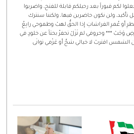
علوا لكم قبوراً بعد رحيلكم قابلة للفتح، واضربوا
ل تأكيد، ولن نكون حاضرين فيها، ولكننا سنترك
طرِ أو عُمرِ الفراشاتِ إذا الحقُّ لهبْ وطموحي رابِعُ
ِ وَجَبْ *** وحروفي لم تَزَلْ تحفرُ بحثاً عن خلودٍ في
 الشمس اقتربْ لا خيالي شحَّ أو عَزْمي توانَى