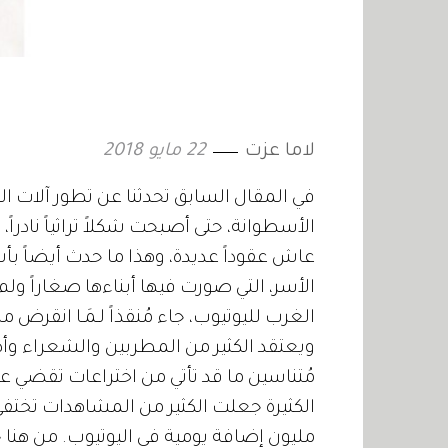
لاما عزت
22 مايو 2018
في المقال السابق تحدثنا عن تطور آلات 
الأسطوانة، حتى أصبحت شكلاً تراثياً ناد
عاش عقوداً عديدة، وهذا ما حدث أيضاً بأش
الأسر، التي صورت فيها أبناءها صغاراً ول
الغرب لليوتيوب، جاء مُنقذاً لـمَـا انقرض
ويعتقد الكثير من المطربين والشعراء وأصح
مُتناسين ما قد تأتي من اختراعات تقضي على 
الكثيرة جعلت الكثير من المشاهدات تختف
مليون إضافة يومية في اليوتيوب. من هنا ج