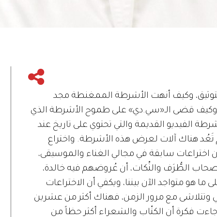
التوثيق، وكيف أنهت الأشرطة الممغنطة مجد
راً، وكيف قضى الـ«سي.دي» على طموح الأشرطة الذي
رطة الفيديو القديمة والتي تحتوي على تاريخ عند
م تَعُد هناك آلات لعرض هذه الأشرطة. واختراع
 من اختراعات سابقة في مجالي الغناء والموسيقى،
اب الطُّرَف والنِّكات، أن عُروضهم فيه خالدة،
ما هو متواجد الآن بيننا، ويكفي أن الاختراعات
ي وتتلاشى مع مرور الزمن، فهناك أكثر من عشرين
اءت فكرة أن الكتّاب والشعراء أكثر حظاً من