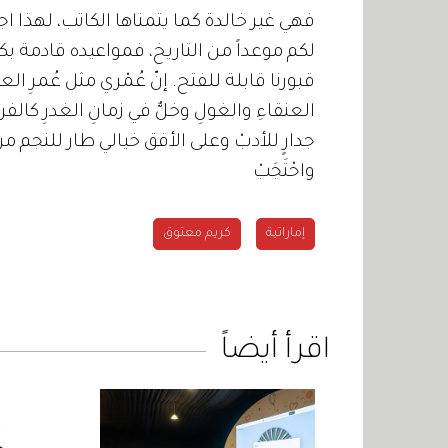
فهي غير خالدة كما يتمناها الكاتب، لهذا اج
لكم موعداً من التاريخ، فمواعيده قادمة بك
قبورنا قابلة للفتح. إنّ عُمْري مثل عُمرِ الع
العنقاءِ والغولِ وخلٌّ في زمانِ الغدرِ كالفرض
جدارٍ للأدبْ وعلى الأفق خيالي طار للنجم من
واحْتَجَبْ
إماراتية
كريم معتوق
اقرأ أيضاً