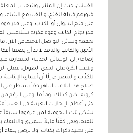
الفنانين، حيث إن المتنبي وشعراء المعلقات
قبورهم قابلة للفتح، واللقاء مع الشاعر وا
على فتح الديوان أو الكتاب، وعلى قدر ق
قدر نجاح الكاتب وقوة فكرته ستُلامس ال
تحققه وسائل التواصل الاجتماعي الآن، فا
الأخير، والكاتب والناقد لا بد أن يضعا أ
إضافة إلى الوسائل الحديثة المتعارف عليها
ولاعب الكرة على المدى الطويل، فعلى ا
للكتّاب والشعراء، إلّا أن أعماره الإنتاجية
صلاح هذا اللاعب الباهر حقاً يسيطر على الإ
كرويف كان كذلك يوماً ما، وعلى الرغم من توا
حتى أعظم الإنجازات العربية في الغناء أمثا
تشكل تلك النجومية لمن عرفوها سابقاً عند
للفتح، وبقي كفَنَاً قابلاً للتمزيق والالتقا
على تخليد ذكراك بكتاب، ولا ترضى بلقاء أو ح