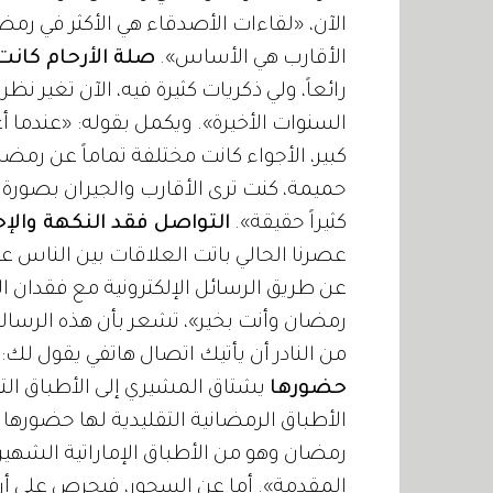
الآن، «لقاءات الأصدقاء هي الأكثر في رمض
الأقارب هي الأساس».
صلة الأرحام كانت 
رائعاً، ولي ذكريات كثيرة فيه، الآن تغير ن
السنوات الأخيرة». ويكمل بقوله: «عندما 
كبير، الأجواء كانت مختلفة تماماً عن رمضا
حميمة، كنت ترى الأقارب والجيران بصورة أكب
كثيراً حقيقة».
التواصل فقد النكهة وا
عصرنا الحالي باتت العلاقات بين الناس ع
عن طريق الرسائل الإلكترونية مع فقدان ا
رمضان وأنت بخير»، تشعر بأن هذه الرسال
من النادر أن يأتيك اتصال هاتفي يقول لك
حضورها
يشتاق المشيري إلى الأطباق التق
الأطباق الرمضانية التقليدية لها حضورها على 
رمضان وهو من الأطباق الإماراتية الشهيرة،
المقدمة». أما عن السحور، فيحرص على أن