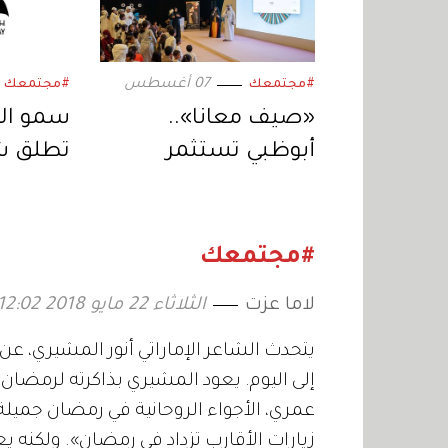
07 أغسطس
#مجتمعك
#مجتمعك
«صيف معانا»..
سمو ال
أبوظبي تستثمر
تطلق ش
الإجازة الصيفية
الأقوى 
بفعاليات متنوعة
ليوم الم
2026
#مجتمعك
لاما عزت
الثلاثاء 22 مايو 2018 12:02
يتحدث الشاعر الإماراتي أنور المشيري، عن
إلى اليوم. يعود المشيري بذاكرته لرمض
عمري، الأجواء الروحانية في رمضان جميلة، 
زيارات الأقارب تزداد في رمضان». ولكنه ي