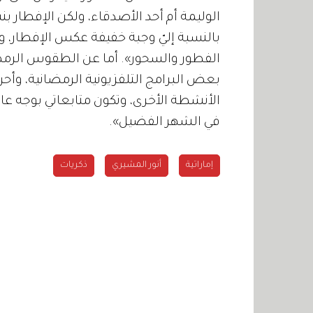
بالنسبة إليّ وجبة خفيفة عكس الإفطار، و
الفطور والسحور». أما عن الطقوس الرمض
بعض البرامج التلفزيونية الرمضانية، و
الأنشطة الأخرى، وتكون متابعاتي بوجه عا
في الشهر الفضيل».
إماراتية
أنور المشيري
ذكريات