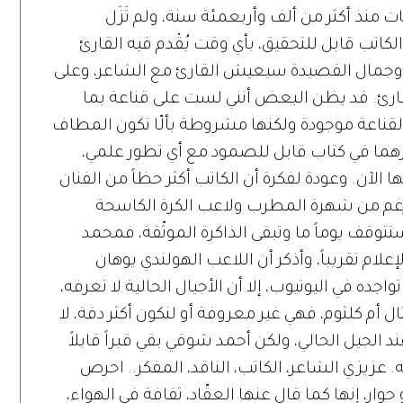
 منذ أكثر من ألف وأربعمئة سنة، ولم تَزَل
لكاتب قابل للتحقيق، بأي وقت يُقْدم فيه القارئ
وة وجمال القصيدة سيعيش القارئ مع الشاعر، وعلى
قارئ. قد يظن البعض أنني لست على قناعة بما
لقناعة موجودة ولكنها مشروطة بألّا تكون المطاف
فكارهما في كتاب قابل للصمود مع أي تطور علمي،
 الآن. وعودة لفكرة أن الكاتب أكثر حظاً من الفنان
لرغم من شهرة المطرب ولاعب الكرة الكاسحة
 ستتوقف يوماً ما وتبقى الذاكرة الموثّقة، فمحمد
علام تقريباً، وأذكر أن اللاعب الهولندي يوهان
جده في اليوتيوب، إلا أن الأجيال الحالية لا تعرفه،
ل أم كلثوم، فهي غير معروفة أو لنكون أكثر دقة، لا
 الجيل الحالي، ولكن أحمد شوقي بقي قبراً قابلاً
ء به. عزيزي الشاعر، الكاتب، الناقد، المفكر.. احرص
وار، إنها كما قال عنها العقّاد، ثقافة في الهواء،