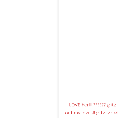
LOVE her!!! ?????? @itz
out my loves!! @itz.izz @i