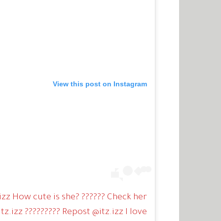
View this post on Instagram
.izz How cute is she? ?????? Check her
tz.izz ????????? Repost @itz.izz I love