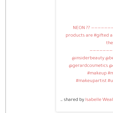
NEON ?? ———————
products are #gifted an
the
———————
@insiderbeauty @be
@gerardcosmetics 
#makeup #m
#makeupartist #
A post shared by
Isabelle Weal