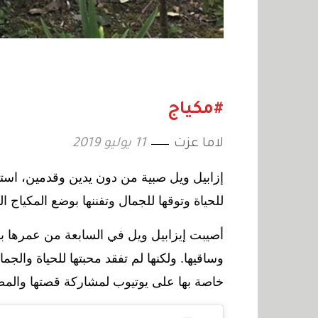
#مكياج
لاما عزت
11 يوليو 2019
إزابيل ويل صب
ية من دون يدين وقدمين، است
للحياة وتوقها للجمال وتفننها بوضع المكياج ا
أصيبت
إيزابيل ويل في السابعة من عمرها ب
وساقيها
.
ولكنها لم تفقد
محبتها للحياة والج
خاصة بها على يوتيوب لمشاركة قصتها والمص