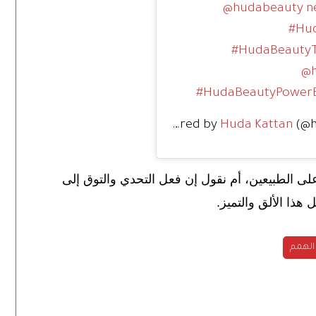
@hudabeauty new
#Hud
#HudaBeautyT
@h
#HudaBeautyPowerB
A post shared by
Huda Kattan
(@h
ى الطبيعين، أم نقول إن فعل التحدي والتوق إلى
 هذا الألق والتميز.
الهمم