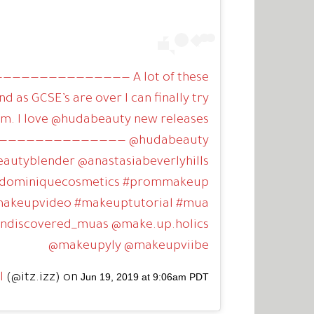
—————————————— A lot of these
d as GCSE’s are over I can finally try
m. I love @hudabeauty new releases
—————————————— @hudabeauty
autyblender @anastasiabeverlyhills
@dominiquecosmetics #prommakeup
akeupvideo #makeuptutorial #mua
undiscovered_muas @make.up.holics
@makeupyly @makeupviibe
l
(@itz.izz) on
Jun 19, 2019 at 9:06am PDT