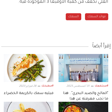
القلي تخفف من كمية الأوميغا 3 الموجودة فيه.
فوائد السمك
السمك
إقرأ أيضاً
#مجتمعك
#مطبخك
31 أغسطس 2023
28 فبراير 2023
"المالح والصيد البحري".. هذا
فيليه سمك بالكريمة الخضراء
ما تجب معرفته عن هذا
المهرجان