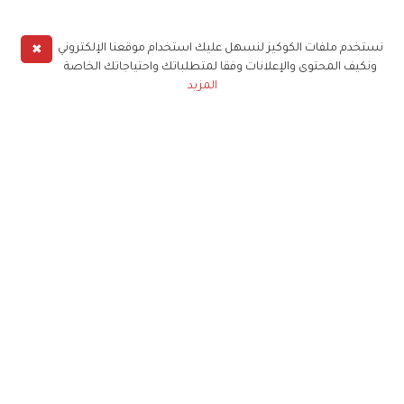
✖
نستخدم ملفات الكوكيز لنسهل عليك استخدام موقعنا الإلكتروني
ونكيف المحتوى والإعلانات وفقا لمتطلباتك واحتياجاتك الخاصة
المزيد
حملوا تطبيق
زهرة الخليج
الاشتراك للحصول على ملخص أسبوعي على بريدك
الإلكتروني