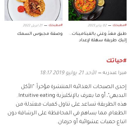
#مطبخك
#مطبخك
02 يناير 2023
21 ابريل 2022
طبق مغذٍّ وغني بالفيتامينات..
وصفة مجبوس السمك
إليكِ طريقة سهلة لإعداد
"صيادية السمك"
#حياتك
ميرا عبدربه
الأحد 21 يوليو 2019 18:17
إحدى الصيحات الغذائية المنتشرة مؤخراً: "الأكل
البديهي"، أو ما يعرف بالإنكليزية Intuitive eating.
هذه الطريقة تساعد على تناول كميات معتدلة من
الطعام، مما يساهم في المحافظة على الرشاقة دون
اتباع حميات عشوائية أو حرمان.