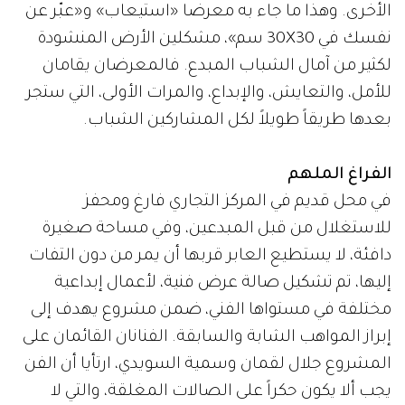
الأخرى. وهذا ما جاء به معرضا «استيعاب» و«عبّر عن
نفسك في 30X30 سم»، مشكلين الأرض المنشودة
لكثير من آمال الشباب المبدع. فالمعرضان يقامان
للأمل، والتعايش، والإبداع، والمرات الأولى، التي ستجر
بعدها طريقاً طويلاً لكل المشاركين الشباب.
الفراغ الملهم
في محل قديم في المركز التجاري فارغ ومحفز
للاستغلال من قبل المبدعين، وفي مساحة صغيرة
دافئة، لا يستطيع العابر قربها أن يمر من دون التفات
إليها، تم تشكيل صالة عرض فنية، لأعمال إبداعية
مختلفة في مستواها الفني، ضمن مشروع يهدف إلى
إبراز المواهب الشابة والسابقة. الفنانان القائمان على
المشروع جلال لقمان وسمية السويدي، ارتأيا أن الفن
يجب ألا يكون حكراً على الصالات المغلقة، والتي لا