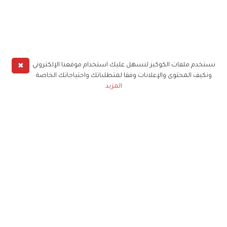
✖
نستخدم ملفات الكوكيز لنسهل عليك استخدام موقعنا الإلكتروني
ونكيف المحتوى والإعلانات وفقا لمتطلباتك واحتياجاتك الخاصة
المزيد
حملوا تطبيق
زهرة الخليج