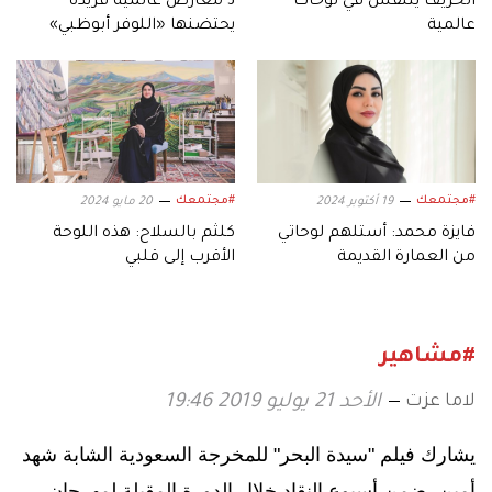
الخريف يتنفس في لوحات
3 معارض عالمية فريدة
عالمية
يحتضنها «اللوفر أبوظبي»
#مجتمعك
#مجتمعك
19 أكتوبر 2024
20 مايو 2024
فايزة محمد: أستلهم لوحاتي
كلثم بالسلاح: هذه اللوحة
من العمارة القديمة
الأقرب إلى قلبي
#مشاهير
لاما عزت
الأحد 21 يوليو 2019 19:46
يشارك فيلم "سيدة البحر" للمخرجة السعودية الشابة شهد
أمين، ضمن أسبوع النقاد خلال الدورة المقبلة لمهرجان