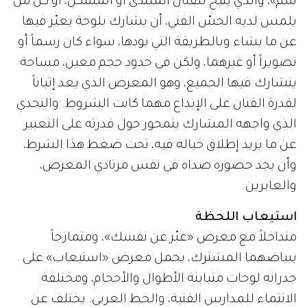
سم»، والذي يتيح للفنان المبتدئ أو المتمكن، أو كل من
يلمس لديه الحسّ الفني، أن يشارك بلوحة يعبّر فيها
عن ما يشاء وبالطريقة التي يودها، سواء كان رسماً أو
تصويراً أو غيرهما، ولكن في حدود حجم معين، مساحة
يتشارك فيها الجميع، وهو المعرض الذي يعد إثباتاً
لقدرة الفنان على الإبداع مهما كانت الشروط. والتحدي
الذي واجهه المشارك يتمحور حول قدرته على التعبير
عن ما يريد إطلاق خياله فيه، تحت ضغط هذا الشرط،
وأن يجد حضوره صداه في نفس مرتادي المعرض،
والعابرين.
استيعاب اللحظة
متداخلاً مع معرض «عبّر عن نفسك»، ومتمازجاً
ببياضهما المشترك، يحمل معرض «استيعاب» على
جدرانه لوحات متباينة الأطوال والأحجام، ومختلفة
الانتماء للمدارس الفنية، والخط العربي. يختلف عن