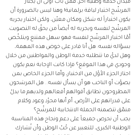
ميدان خدمة وطنية آخر، فمن باب أولى أن يجتاز
المرشّح اختبار لياقة برلمانية! وهنا ليس بالضرورة أن
يكون اختباراً له شكل ومكان معيّن، ولكن اختبار يجريه
المرشّح لنفسه ويجريه له أيضاً من يحقّ له التصويت.
أمّا اختبار المرشّح لنفسه فهو سهل ممتنع ويتلخّص
بسؤاله نفسه: هل أنا قادر على خوض هذه المهمة،
وهل لديّ ما تتطلبه خدمة الوطن والمواطنين من خلال
وجودي في هذا الموقع؟ فإذا كانت الإجابة نعم يكون
اجتاز الجزء الأوّل من الاختبار، وأما الجزء الخاص بمن
يصوّت أو الناخب هو أن يسأل نفسه.. هل المرشحون
المطروحون تطابق أقوالهم أفعالهم ولديهم ما يدلّ
على قدراتهم على الأرض، أم أنها مجرّد وعود وكلام
منمّق تتضمنه الحملة الانتخابية للمرشّح؟
يجب أن نحرص جميعاً على دعم ونجاح هذه المناسبة
الوطنية الكبرى، للتعبير عن حُبّ الوطن وأن نُشارك