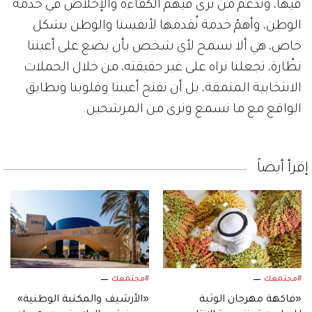
فيها، وندعم من نرى فيهم الكفاءة والإخلاص في خدمة
الوطن، وأهمّ خدمة نُقدمها لأنفسنا والوطن بشكل
خاص، هي ألا نسمح لأي شخص بأن يضع على أعيننا
نظّارة، تجعلنا نراه على غير حقيقته، من خلال الحملات
الانتخابية المنمقة، بل أن نفتح أعيننا وقلوبنا ونطابق
الواقع مع ما نسمع ونرى من المرشحين.
إقرأ أيضاً
#مجتمعك
#مجتمعك
«فاكهة مهرجان الوثبة
«الأرشيف والمكتبة الوطنية»