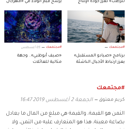
للرطب» تعزز جودة الإنتاج
يرسخ قيم الولاء في «مهرجان
المحلي لثمار الإمارات
الشيخ زايد الصيفي»
#مجتمعك
#مجتمعك
05 أغسطس
برنامج «صيادو المستقبل»
«صيف أبوظبي».. وجهة
يعزز ارتباط الأجيال الناشئة
مثالية للعائلات
بالموروث البحري الإماراتي
#مجتمعك
كريم معتوق
الجمعة 2 أغسطس 2019 16:47
الثمن هو القيمة، والقيمة هي مبلغ من المال ما يعادل
بضاعة معينة، هذا هو المتعارف عليه من الثمن، ولا