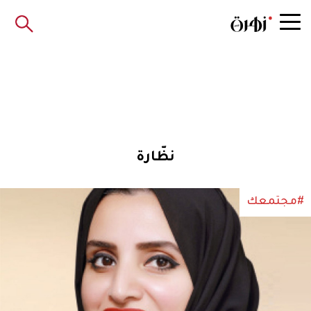
نظّارة
#مجتمعك