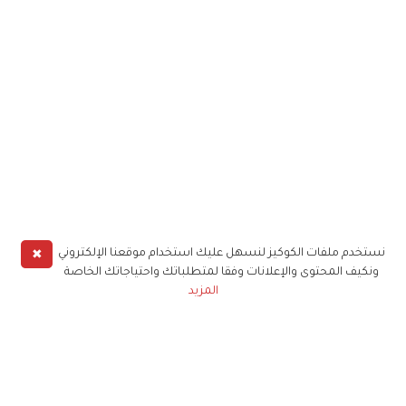
✖
نستخدم ملفات الكوكيز لنسهل عليك استخدام موقعنا الإلكتروني
ونكيف المحتوى والإعلانات وفقا لمتطلباتك واحتياجاتك الخاصة
المزيد
حملوا تطبيق