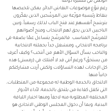
الوطني في مسيرة دولتنا.
رغم تنوّع موضوعات النقاش الدائر، يمكن تلخيصها
بنقاط رئيسية موزّعة بين المرشّحين الذين يفكّرون
بترشيح أنفسهم عند فتح الباب لذلك رسمياً، وبين
الناخبين الذين يحق لهم الانتخاب ومنح أصواتهم
للمرشّح المناسب. فالمرشّح يتساءل عمّا يضعه في
برنامجه الانتخابي، ومنشغل جداً بحملته الانتخابية
والناخب يسأل السؤال الأهم: من أنتخب؟ وكيف أعرف
من يستحقّ؟ ورغم أنني قد لا أمتلك في (رمستي) هذه
كل الإجابات لهذه التساؤلات ولكنني أردت مشاركتكم
جانباً منها.
الالتحاق بالخدمة الوطنية له مجموعة من المتطلبات،
التي تكفل كفاءة من يلتحق بالخدمة، لأداء الأدوار
المختلفة المطلوبة منه لاحقاً ومنها اختبار اللياقة
البدنية، وبما أن دخول المجلس الوطني الاتحادي هو