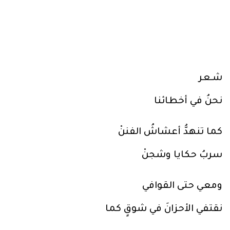
شـعر
نحنُ في أخطائنا
كما تنهدُّ أعشاشُ الفننْ
سربُ حكايا وشجنْ
ومعي حتى القوافي
نقتفي الأحزانَ في شوقٍ كما