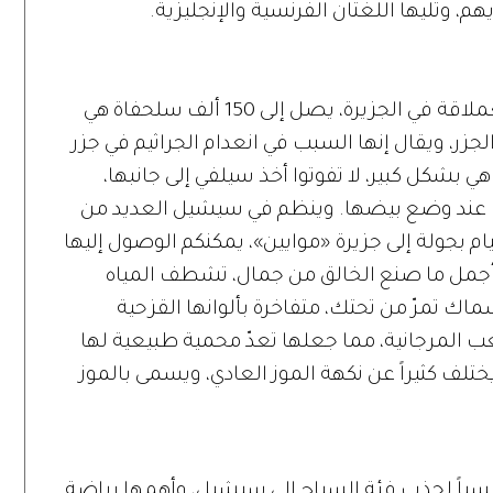
، وتليها اللغتان الفرنسية والإنجليزية.
تضمّ سيشيل عدداً كبيراً من السلاحف العملاقة في الجزيرة، يصل إلى 150 ألف سلحفاة هي
الجزر، ويقال إنها السبب في انعدام الجراثيم في جزر
شكل كبير، لا تفوتوا أخذ سيلفي إلى جانبها،
منها عند وضع بيضها. وينظم في سيشيل العديد من
يام بجولة إلى جزيرة «موايين»، يمكنكم الوصول إليها
 أجمل ما صنع الخالق من جمال، تشطف المياه
ك تمرّ من تحتك، متفاخرة بألوانها القزحية
عب المرجانية، مما جعلها تعدّ محمية طبيعية لها
تلف كثيراً عن نكهة الموز العادي، ويسمى بالموز
ئيسياً لجذب فئة السياح إلى سيشيل، وأهمها رياضة