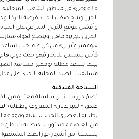
«الغوص» في مناطق الشعب المرجانية، 
الجزر، ويتيح صفاء المياه فرصة نادرة الوج
وأفضل موقع للتزلج الشراعي على المياه
الغربي لجزيرة ماهي، وينصح لهواة ممار
«نوفمبر وأبريل» من كل عام، حيث تساعد ا
كأس سيشيل للإبحار فهو حدث دولي هام ي
بينما يشهد مطلع نوفمبر مسابقة الصيد ا
مسابقات الصيد المحلية الأخرى على مدار 
السياحة الفندقية
تضمّ جزر سيشيل سلسلة معتبرة من الفناد
فندق «الميريديان» المعروف بإطلالته الفر
بطرازه العصري الحديث، بنيانه وموقعه ال
من العاصمة فيكتوريا، يحيط به شاطئ «بوف
بسلسلة من أشجار جوز الهند، استمتعوا ب