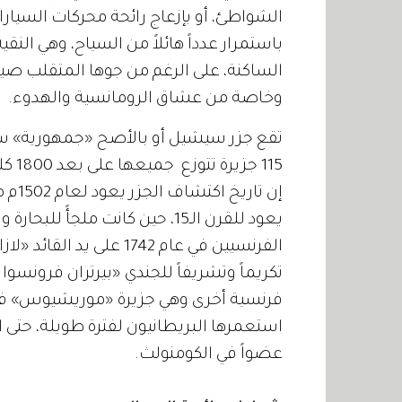
الشواطئ، أو بإزعاج رائحة محركات السيا
باستمرار عدداً هائلاً من السياح، وهي الن
الساكنة، على الرغم من جوها المتقلب صيفاً
وخاصة من عشاق الرومانسية والهدوء.
تقع جزر سيشيل أو بالأصح «جمهورية» س
115 
إن تا
يعود للقرن الـ15، حين كانت ملجأً
الفرنسيين في عام 1742 عل
تكريماً وتشريفاً للجندي «بيرتران فرونسوا 
عضواً في الكومنولث.