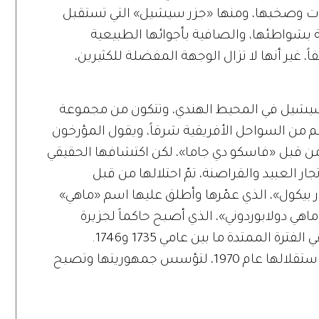
رات وصخبها، ومنها «جزر سيشيل» التي تستقبل
قية بشواطئها، والصافية بأجوائها الطبيعية
، غير أنها لا تزال الوجهة المفضلة للكثيرين،
يشيل في المحيط الهندي، وتتكون من مجموعة
جزيرة تتوزع جميعها على بعد 1800 كلم من السواحل الأفريقية شرقاً، ويقول المؤرخون
ريخ اكتشاف الجزر يعود لعام 1502م من قبل «فاسكو دي جاما»، لكن اكتشافها الحقيقي
 للبحارة وتجار العبيد والقراصنة، تمّ احتلالها من قبل
ى يد القائد «لازار بيكول»، الذي عمّرها وأطلق عليها اسم «ماهي»
ماهي دولابوردوني»، الذي أصبح حاكماً لجزيرة
فرنسية أخرى وهي جزيرة «موريشيوس» في الفترة الممتدة ما بين عامي 1735 و1746.
استعمرها البريطانيون لفترة طويلة، حتى استقلالها عام 1970، لتؤسس جمهوريتها وتصبح