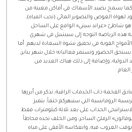
كما يسمح بصيد الأسماك في أماكن معينة من
ود لهواة الغوص والتصوير المائي (تحت المياه)،
 هو شاطئ «غراند سيتي» الواقع على الساحل
سة هذه الرياضة التوجه إلى سيشيل في شهري
لأمواج القوية في تحقيق نشوة السعادة لديهم. أما
ستحق الحضور وتستمر فعالياته خلال شهر يناير،
لدولية، وإضافة إلى ذلك هناك العديد من
العام.
ق الفخمة ذات الخدمات الراقية، نذكر من أبرزها
نسية الرومانسية التي ستبهركم حتماً، يتميز
استراتيجي الجذاب على بعد ثلاثة كيلومترات فقط
الون» الرمليّ الساحر، ومن الخلف تجده محاطاً
وقت الغروب فيه، وانعكاسه الأفقي على مياه