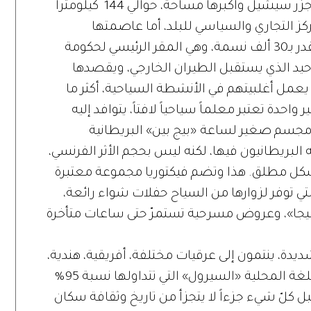
تعتبر جزيرة «ماهي»، من أهمّ وأبرز وأجمل جزر سيشيل وأكبرها مساحة، حوالي 144 كيلومتراً
مركز التجاري والسياسي للبلد، أما عاصمتها
«فيكتوريا» فتضمّ كثافة سكانية معتبرة تقدر بـ30 ألف نسمة، وهي المقر الرئيسي لحكومة
وحيد الذي يستقبل الطيران الخارجي، ويقصدها
م اليومية، يعمل أغلبيتهم في الأنشطة السياحية، أكثر ما
حدة تعتبر معلماً سياحياً لافتاً، يتوافد إليه
 مجسم صغير لساعة «بيج بين» البريطانية
ركه البريطانيون فيها، لكنه ليس بحجم الأثر الفرنسي،
بشكل مطلق. هذا وتضم فيكتوريا مجموعة معتبرة
 توفر لزوارها من السياح حفلات شواء رائعة،
جا»، وعروض مسرحية تستمرّ حتى ساعات متأخرة
ة، ينتمون إلى عرقيات مختلفة، أفريقية، هندية،
أوروبية وحتى صينية، جميعهم يتحدثون باللغة المحلية «السيرول» التي تتداولها نسبة 95%
بل كلّ شيء جزءاً لا يتجزأ من تاريخ وثقافة سكان