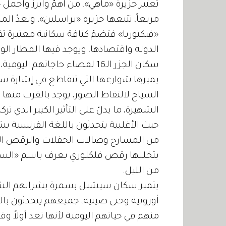
مربعاً، تتبعها جزيرة «براسلين»، وتعدّ ال
الدولة واقتصادها، ويوجد فيها المطار ال
سكان الجزر الـ16 لقضاء حاجاته
يميزها شوارعها التي تتقاطع في إشارة سير وا
السياح لالتقاط الصور، يوجد بالقرب منها
الشهيرة، ما يدلّ على التأثير الكبير الذي ت
حيث الأغلبية يتحدثون باللغة الفرنسية 
من المسارح وصالات الحفلات والرقص التي
يتخللها رقص فلكلوري يعرف باسم «السي
من الليل.
يتميز سكان سيشيل بسمرة بشراتهم الشديد
منهم في حياتهم اليومية لأنها تعد أولاً وق