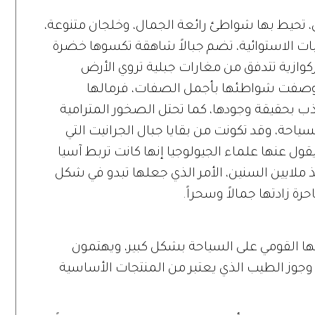
 تحيط بها شواطئ رائعة الجمال، وخلجان متنوعة،
ات الاستوائية، تضم جبالاً شاهقة تكسوها خضرة
ركوازية تتدفق من مغارات جبلية تروي الأرض
د وصفت شواطئها بأجمل الصفات، فرمالها
ذب بحقيقة وجودها، كما تحتل الصخور المترامية
احة، وقد تكونت من بقايا جبال الجرانيت التي
يقول عنها علماء الجيولوجيا إنها كانت تربط آسيا
ملايين السنين، الأمر الذي جعلها تبدو في شكل
ة زادتها جمالاً وسحراً.
ها القومي على السياحة بشكل كبير، ويهتمون
ا، وجوز الطيب الذي يعتبر من المنتجات الأساسية