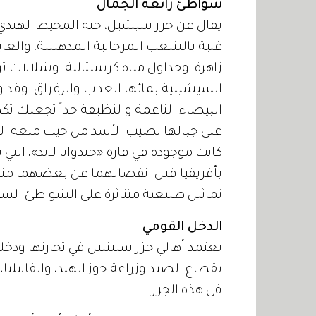
شواطئ رائعة الجمال
يقال عن جزر سيشيل، جنة المحيط الهندي،
غنية بالشعب المرجانية المدهشة، والغاب
زاهرة، وجداول مياه كريستالية، وشلالات ت
السيشيلية بمائها العذب والرقراق، وق
البيضاء الناعمة والنظيفة جداً تجعلك تك
على جبالها نصيب الأسد من حيث متعة السي
كانت موجودة في قارة «جندوانا لاند»، التي 
بأفريقيا قبل انفصالهما عن بعضهما منذ 
تماثيل طبيعية متناثرة على الشواطئ الساحر
الدخل القومي
يعتمد أهالي جزر سيشيل في تجارتها ودخل
بقطاع الصيد وزراعة جوز الهند، والفانيلي
في هذه الجزر.