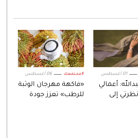
01 أغسطس
06 أغسطس
#مجتمعك
دالله: أعمالي
«فاكهة مهرجان الوثبة
ظرتي إلى
للرطب» تعزز جودة
لعالم
الإنتاج المحلي لثمار
الإمارات