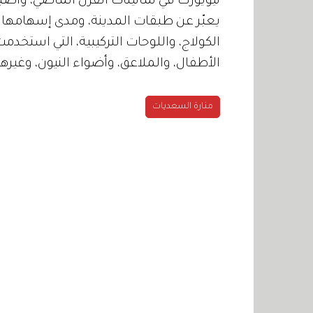
نيويورك في ثمانينات القرن الماضي، وأصبح
يعبّر عن طبقات المدينة، ومدى إسهامها ف
الكولاج، واللوحات التركيبية، التي استخدمت
الأطفال، والملاعق، وأضواء النيون، وغير
منارة السعديات