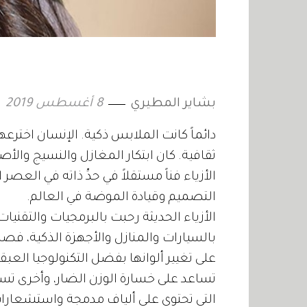
بشاير المطيري
8 أغسطس 2019
دائماً كانت الملابس ذكية. الإنسان اخترعها 
ثقافية. كان ابتكار المغازل والنسيج والأصبا
الأزياء فناً مستقلاً في حدِّ ذاته في ا
التصميم وقيادة الموضة في العالم.
الأزياء الحديثة رحبت بالبرمجيات والتقني
بالسيارات والمنازل والأجهزة الذكية، فص
على تغيير ألوانها بفضل التكنولوجيا العب
تساعد على خسارة الوزن الضار، وأخرى ت
التي تحتوي على ألياف مدمجة واستشعارا