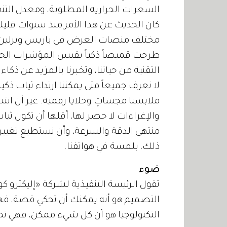
السعرات الحرارية المطلوبة، ومعدل التن
كان الحديث عن هذا الأمر منذ سنوات قليلة ك
مختلف منصات العرض في باريس وبرلين وني
طرحت قميصاً ذكياً يقيس المؤشرات الحيوي
التقنية من حياتنا، وتخبرنا بالمزيد عن ذكا
لا نعرف جميعاً متى يمكننا ارتداء ثياب ذك
ملابسنا مجساتٍ وخلايا رقمية. غير أن انتش
والإغراءات لا حصر لها، أقلها أن تكون ث
منتهى الدقة والسرعة، وأن نستطيع تغيير 
ذلك، بلمسة في هواتفنا.
ضوء
تقول الرئيسة التنفيذية لشركة «إليكترو كو
التصميم هو أنه يمكنك أن تحكي قصة، فه
التكنولوجيا هو أن كل شيء ممكن، فهي تم