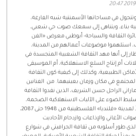
 السعديات وتتجول في مساحاتها الأسمنتية شبه الفارغة،
ة بناء، ويتناهى إلى سمعك صوت حي شعبي،
ائرة الثقافة والسياحة- أبوظبي معرض «الفن
ب، استلهموا موضوعات أعمالهم من المدينة،
ظار إلى أنها مهد الثقافة الشعبية المتجسدة في
انات أم إنتاج السلع الاستهلاكية، أم الموسيقى
أماكن الطبيعية، وكذلك إلى كيفية كون الثقافة
 المجتمع في مكان وزمان بعينيهما. من الفنانين
اراتي الراحل حسن الشريف، الذين نقدوا الثقافة
سليط الضوء على الآليات الاستهلاكية الضخمة،
والفنان وفا حوراني الذي كتب تاريخاً متخيلاً لمدينة «قلنديا» الفلسطينية من 1948 حتى 2087،
وات الأغاني والإذاعات وازدحام الأحاديث
 الذي طور أسلوبه من ثقافة الجرافيتي في شوارع