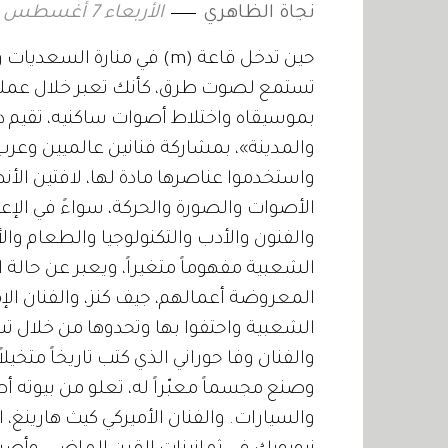
نجاة الظاهري
الأربعاء 7 أغسطس 2019 20:47
حين تدخل قاعة (m) في منارة
تستمع لصوت طرق، كأنك تعبر خلال عملي
بموسيقاه واختلاط أصوات ساكنيه، تقيم د
والمدينة»، بمشاركة فنانين عالميين وعر
واستخدموا عناصرها مادة لها، لافتين الأن
الأصوات والصورة والحركة، سواءً في الإعل
والفنون والأدب والتكنولوجيا والطعام وال
الشعبية مفهوماً متغيراً، ويعبر عن حالة
المعروضة أعمالهم، جيف كنز، والفنان الإم
الشعبية واحتفوا بها وتحدوها من خلال ت
وصنع مجسماً معبّراً له، تعلو من بيوته أص
والسيارات. والفنان الأميركي كيث هارينغ،