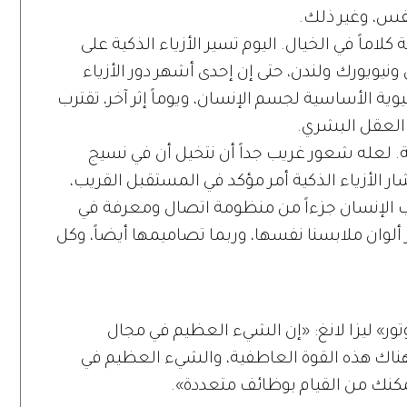
فس، وغير ذلك.
لاماً في الخيال. اليوم تسير الأزياء الذكية على
ويورك ولندن، حتى إن إحدى أشهر دور الأزياء
ة الأساسية لجسم الإنسان، ويوماً إثر آخر، تقترب
ء العقل البشري.
ية. لعله شعور غريب جداً أن نتخيل أن في نسيج
ار الأزياء الذكية أمر مؤكد في المستقبل القريب،
ياب الإنسان جزءاً من منظومة اتصال ومعرفة في
ألوان ملابسنا نفسها، وربما تصاميمها أيضاً، وكل
تور» ليزا لانغ: «إن الشيء العظيم في مجال
ناك هذه القوة العاطفية، والشيء العظيم في
كنك من القيام بوظائف متعددة».