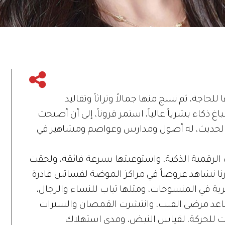
للحاجة، ثم نسج منها جمالاً وتراثاً وتقاليد
غ ذكاء بشرياً عالياً، استمر قروناً، إلى أن أصبحت
لعصر الحديث، له أصول ومدارس وعواصم ومشاهير في
ات الرقمية الذكية، واستوعبتها بسرعة فائقة، ولحقت
رنا نشاهد عروضاً في مراكز الموضة لفساتين قادرة
قرية في المنسوجات، ومثلها ثياب للنساء والرجال،
ساعد مرضى القلب، وانتشرت القمصان والسترات
ت للحركة، لقياس النبض، ومدى استهلاك