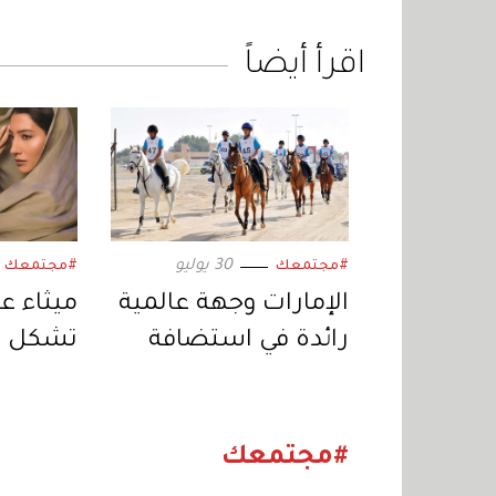
اقرأ أيضاً
30 يوليو
#مجتمعك
#مجتمعك
الإمارات وجهة عالمية
ميثاء عب
رائدة في استضافة
تشكل ن
بطولات «الفروسية»
نفسي وا
#مجتمعك