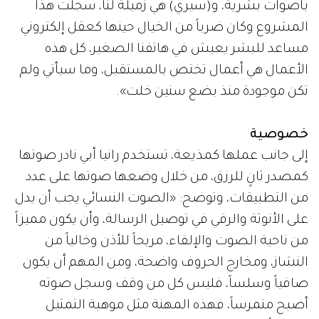
بأصوات بشرية، و(سيري) هي زميلة لنا، سجلت هذا
المشروع وكان ضرباً من الخيال حينها كعقل إلكتروني
مساعد للبشر يعيش في هاتفنا الصغير، كل هذه
الأعمال هي أعمال تختص بالمستقبل، وما سيأتي ولم
تكن موجودة منذ بضع سنين خلت».
خصوصية
إلى جانب عملها كمذيعة، تستخدم رانيا أبي نادر صوتها
كمصدر ثانٍ للرزق، من خلال وضعها صوتها على عدد
من التطبيقات، وتوضح: «الصوت النسائي يجب أن يدل
على الأنوثة والرقي في توصيل الرسالة، وأن يكون مميزاً
من ناحية الصوت والإلقاء، مريحاً للأذن وخالياً من
النشاز، ومخارج الحروف واضحة، ومن المهم أن يكون
صافياً وسلساً، فليس كل من وقف وسجل صوته
أصبح متمرساً، فهذه المهنة مثل موهبة التمثيل