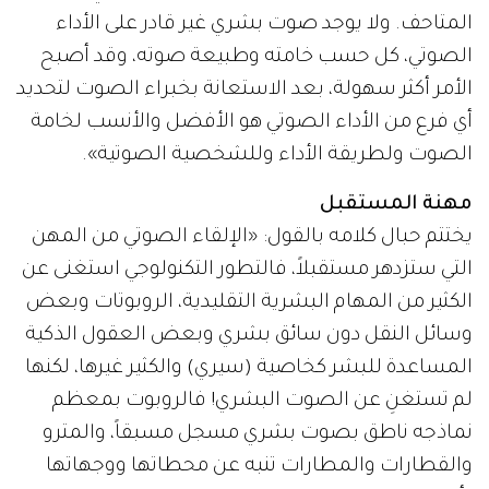
المتاحف. ولا يوجد صوت بشري غير قادر على الأداء
الصوتي، كل حسب خامته وطبيعة صوته، وقد أصبح
الأمر أكثر سهولة، بعد الاستعانة بخبراء الصوت لتحديد
أي فرع من الأداء الصوتي هو الأفضل والأنسب لخامة
الصوت ولطريقة الأداء وللشخصية الصوتية».
مهنة المستقبل
يختتم حبال كلامه بالقول: «الإلقاء الصوتي من المهن
التي ستزدهر مستقبلاً، فالتطور التكنولوجي استغنى عن
الكثير من المهام البشرية التقليدية، الروبوتات وبعض
وسائل النقل دون سائق بشري وبعض العقول الذكية
المساعدة للبشر كخاصية (سيري) والكثير غيرها، لكنها
لم تستغنِ عن الصوت البشري! فالروبوت بمعظم
نماذجه ناطق بصوت بشري مسجل مسبقاً، والمترو
والقطارات والمطارات تنبه عن محطاتها ووجهاتها