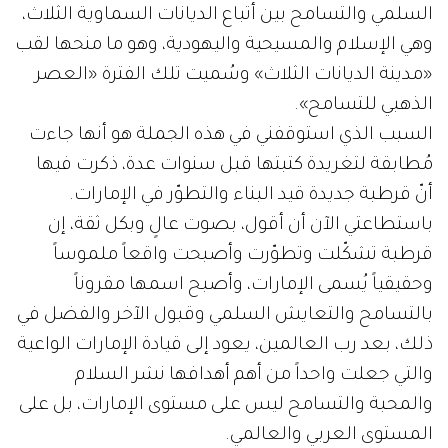
السلمي والتسامح بين أتباع الديانات السماوية الثلاث،
وهي الإسلام والمسيحية واليهودية، وهو ما منحها لقب
«مدينة الديانات الثلاث» وسُميت تلك الفترة «العصر
الذهبي للتسامح».
السبب الذي استوقفني في هذه الجملة هو أنها جاءت
مُطابقة لتغريدة كتبتها قبل سنوات عدة، ذكرت فيها
أنّ قرطبة جديدة قيد البناء والتطوّر في الإمارات.
باستطاعتي الآن أن أقول، بصوت عالٍ وبكل ثقة، إن
قرطبة تشكّلت وتطوّرت وأصبحت واقعاً ملموساً
وحقيقياً يُسمى الإمارات، وأصبح اسمها مقروناً
بالتسامح والتعايش السلمي وقبول الآخر والفضل في
ذلك، بعد رب العالمين، يعود إلى قيادة الإمارات الواعية
والتي جعلت واحداً من أهم أهدافها نشر السلام
والمحبة والتسامح ليس على مستوى الإمارات، بل على
المستوى العربي والعالمي.