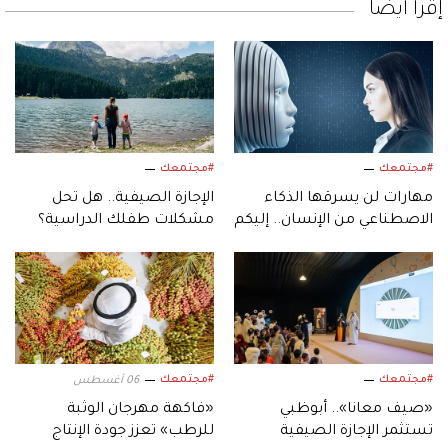
إقرأ أيضاً
#مجتمعك
#مجتمعك
مهارات لن يسرقها الذكاء
الإجازة الصيفية.. هل تحل
الاصطناعي من الإنسان.. إليكم
مشكلات طفلك الدراسية؟
أبرزها!
#مجتمعك
#مجتمعك
06 أغسطس
«صيف معانا».. أبوظبي
«فاكهة مهرجان الوثبة
تستثمر الإجازة الصيفية
للرطب» تعزز جودة الإنتاج