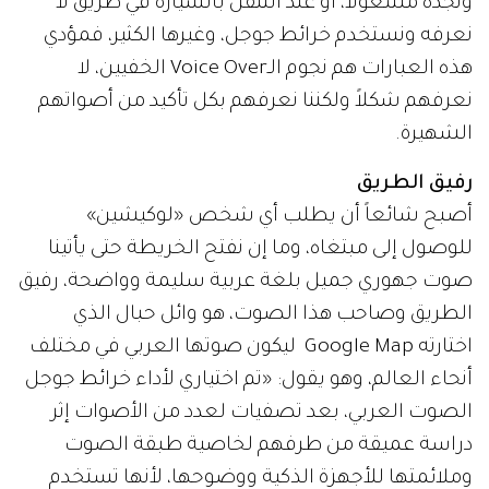
ونجده مشغولاً، أو عند التنقل بالسيارة في طريق لا
نعرفه ونستخدم خرائط جوجل، وغيرها الكثير، فمؤدي
هذه العبارات هم نجوم الـVoice Over الخفيين، لا
نعرفهم شكلاً ولكننا نعرفهم بكل تأكيد من أصواتهم
الشهيرة.
رفيق الطريق
أصبح شائعاً أن يطلب أي شخص «لوكيشين»
للوصول إلى مبتغاه، وما إن نفتح الخريطة حتى يأتينا
صوت جهوري جميل بلغة عربية سليمة وواضحة، رفيق
الطريق وصاحب هذا الصوت، هو وائل حبال الذي
اختارته Google Map ليكون صوتها العربي في مختلف
أنحاء العالم، وهو يقول: «تم اختياري لأداء خرائط جوجل
الصوت العربي، بعد تصفيات لعدد من الأصوات إثر
دراسة عميقة من طرفهم لخاصية طبقة الصوت
وملائمتها للأجهزة الذكية ووضوحها، لأنها تستخدم