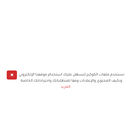
✖
نستخدم ملفات الكوكيز لنسهل عليك استخدام موقعنا الإلكتروني
ونكيف المحتوى والإعلانات وفقا لمتطلباتك واحتياجاتك الخاصة
المزيد
حملوا تطبيق
زهرة الخليج