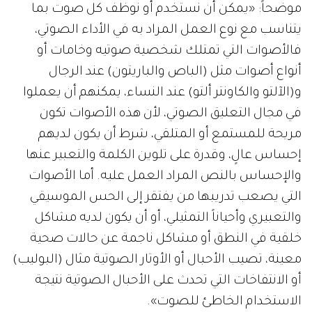
موضحاً: «يمكن أن نستخدم أو نوظف كل صوت بما
يتناسب مع نوع العمل المراد به في الأداء الصوتي،
فالأصوات التي تمتلك شخصية صوتيه وخامات أو
أنواع أصوات مثل (الباص والباريتون) عند الرجال
و(الآلتو والكاونتر ألتو) عند النساء، يمكنهم أن يعملوا
في مجال التعليق الصوتي، لأن هذه الأصوات تكون
مريحة للمستمع أو المتلقي، شرط أن يكون لديهم
إحساس عالٍ، وقدرة على تلوين الكلمة والتعبير عنها
والإحساس بالنص المراد العمل عليه. أما الأصوات
التي يصعب تدريبها من يفتقر إلى الحس الموسيقي
والتعبيري وأحياناً التمثيلي، أو أن يكون لديه مشاكل
خلقية في النطق أو مشاكل ناجمة عن حالات صحية
معينة، تصيب الأحبال أو الأوتار الصوتية مثال (البوليب)
أو الانتفاخات التي تحدث على الأحبال الصوتية نتيجة
الاستخدام الخاطئ للصوت».