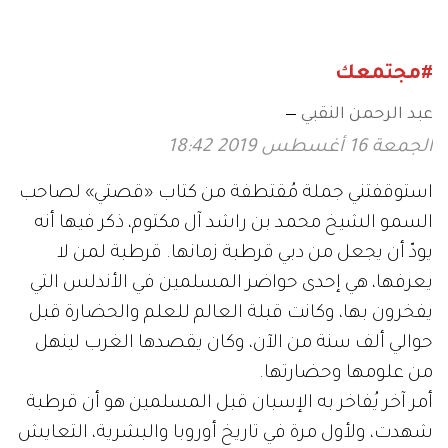
بفعاليات متنوعة
المحلي لثمار الإمارات
#مجتمعك
عبد الرحمن النقبي
الجمعة 16 أغسطس 2019 18:42
استوقفتني جملة مُقتطفة من كتاب «قصتي» لصاحب
السمو الشيخ محمد بن راشد آل مكتوم، ذكر فيها أنه
يودّ أن يجعل من دبي قرطبة زمانها. قرطبة لمن لا
يعرفها، هي إحدى حواضر المسلمين في الأندلس التي
يفخرون بها، وكانت قبلة العالم للعلم والحضارة قبل
حوالي ألف سنة من الآن، وكان يقصدها الغرب لينهل
من علومها وحضارتها.
أمر آخر يُفاخر به الإسبان قبل المسلمين هو أن قرطبة
شهدت، ولأول مرة في تاريخ أوروبا والبشرية، التعايش