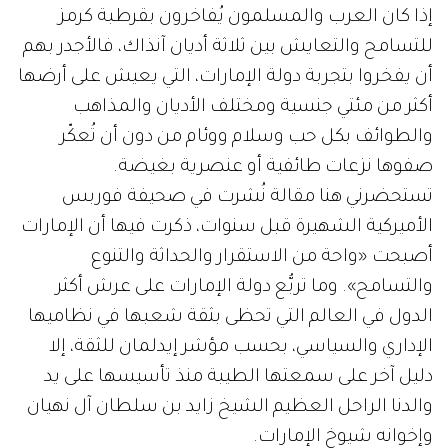
إذا كان العرب والمسلمون يُفاخرون بقرطبة كرمز
للتسامح والتعايش بين ثلاثة أديان آنذاك، فالأجدر بهم
أن يفخروا بتجربة دولة الإمارات، التي يعيش على أرضها
أكثر من مئتي جنسية ومختلف الأديان والمذاهب
والطوائف بكل حب وسلام ووئام من دون أن تُعكّر
صفوها نزعات طائفية أو عنصرية بغيضة.
تستحضرني هنا مقالة نُشرت في صحيفة فوربس
الأميركية الشهيرة قبل سنوات، ذكرت فيها أن الإمارات
أصبحت «واحة من الاستقرار والحداثة والتنوع
والتسامح». وما تربُّع دولة الإمارات على عرش أكثر
الدول في العالم التي تحظى بثقة شعبها في نظاميها
الإداري والسياسي، بحسب مؤشر إيدلمان للثقة، إلا
دليل آخر على سمعتها الطيبة منذ تأسيسها على يد
والدنا الراحل العظيم الشيخ زايد بن سلطان آل نهيان
وإخوانه شيوخ الإمارات.