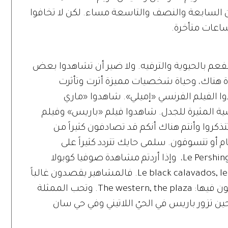
تين السابعة والنصف والتاسعة مساء. لكن لا تخافوا
اعات متأخرة.
فعم بالحيوية والترفيه. ولا ضير أن تشاهدوا بعض
اة هناك، وحياة شخصيات مميزة أثرت وتأثرت
ا الفيلم الفرنسي «إميلي». شاهدوا «ماري
ية المثيرة للجدل. شاهدوا فيلم «باريس» وفيلم
La vie en rose. ويهم أن تتذكروا وأنتم هناك أنكم قد تصادفون كثيراً من
م أو تتسوقون. سلمى حايك تتردد كثيراً على
«ماريون كويتار» وتتناول العشاء في Le Pershing hall، وإذا أردتم مشاهدة صوفيا كوبولا
وليوناردو دي كابريو اقصدوا نوادي: Le black calavados, le Banon. فالمشاهير يقصدون غالباً
الشانزيليزيه أيضاً. وأبرز الفنادق التي يمكثون فيها: The western, the plaza. وتحب الممثلة
 تزور باريس في الحيّ اللاتيني وفي حي سان