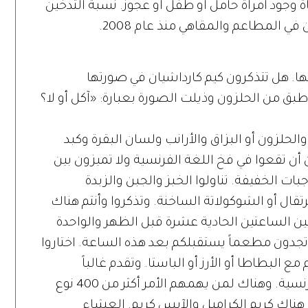
ة وجود امرأة حامل أو طفل أو عجوز. نسبة التدخين
في المطاعم والمقاهي منذ عام 2008.
. هل تتذكرون كيم كارداشيان في صورتها
ق من الحلزون وذيلت الصورة بعبارة: «آكل أو لا؟
لحلزون أو البزاق والأرانب ولسان البقرة وكبد
 أن تقعوا في فخ اللغة الفرنسية ولا تميزون بين
بات الخفيفة. تناولوا الخبز والجبن والزبدة
قال أو الشوكولاتة الساخنة. وتذكروا وأنتم هناك
ين الساعتين الحادية عشرة قبل الظهر والواحدة
 لا تجدون مطعماً يستقبلكم بعد هذه الساعة. اختاروا
البطاطا أو الأرز أو الباستا. وتقدم غالباً
كمقبلات مجموعة مختارة من الأجبان الفرنسية. وهناك لمن يهمهم الأمر أكثر من 400 نوع
 هناك كريم الكراميل والآيس كريم. العشاء