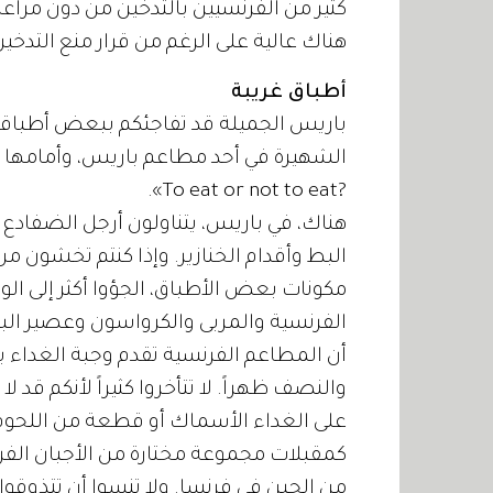
كثير من الفرنسيين بالتدخين من دون مراعا
هناك عالية على الرغم من قرار منع التدخين 
أطباق غريبة
باريس الجميلة قد تفاجئكم ببعض أطباقها
الشهيرة في أحد مطاعم باريس، وأمامها طب
?To eat or not to eat».
هناك، في باريس، يتناولون أرجل الضفادع وا
البط وأقدام الخنازير. وإذا كنتم تخشون من
مكونات بعض الأطباق، الجؤوا أكثر إلى الوج
الفرنسية والمربى والكرواسون وعصير البرت
أن المطاعم الفرنسية تقدم وجبة الغداء ب
والنصف ظهراً. لا تتأخروا كثيراً لأنكم قد
على الغداء الأسماك أو قطعة من اللحوم مع 
من الجبن في فرنسا. ولا تنسوا أن تتذوقوا