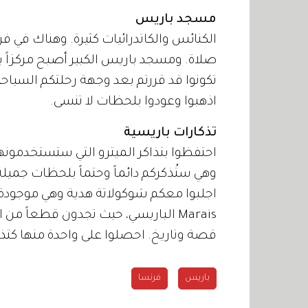
مسجد باريس
صلاة. ومسجد باريس الكبير أصبح مركزاً 
تكونوا قد قررتم بعد وجهة رحلتكم السياحية
اذهبوا وعودوا بلحظات لا تنسى.
تذكارات باريسية
احتفظوا بتذاكر الميترو التي ستستخدمونها
وهي ستُذكركم دائماً وحتماً بلحظات جميلة 
اجلبوا معكم شوكولاتة هدية وهي موجودة ب
Marais الباريسي، حيث تجدون قطعاً
قصة وتاريخ. احصلوا على واحدة منها كتذك
باريس
فرنسا