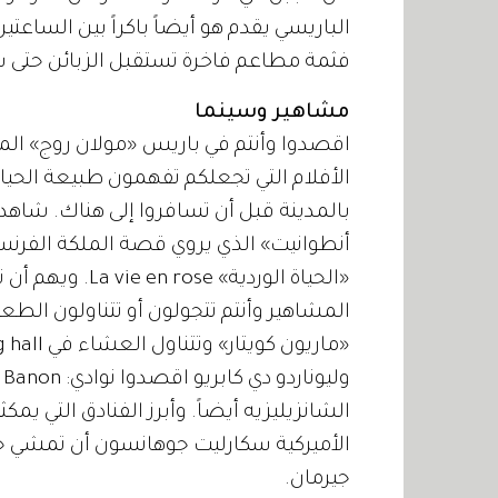
الباريسي يقدم هو أيضاً باكراً بين الساع
فثمة مطاعم فاخرة تستقبل الزبائن حتى س
مشاهير وسينما
اقصدوا وأنتم في باريس «مولان روج» الم
الأفلام التي تجعلكم تفهمون طبيعة الحي
بالمدينة قبل أن تسافروا إلى هناك. شاهدو
أنطوانيت» الذي يروي قصة الملكة الفرنس
«الحياة الوردية» 
المشاهير وأنتم تتجولون أو تتناولون الطعا
الأميركية سكارليت جوهانسون أن تمشي حين
جيرمان.