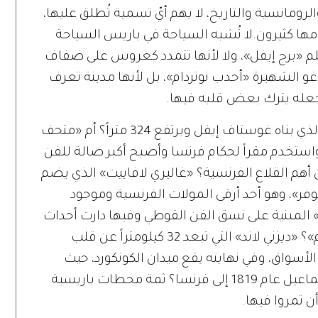
رومانسية والتاريخ، لا يهم أيّ تسمية تُطلق عليها،
مها كثيرون.لا تُشبه السياحة في باريس السياحة
م «برج إيفل»، ولا لأنها تتمدد كعروس على ضفاف
وغو الشهيرة «أحدب نوتردام»، بل لأنها مدينة تعرف
عله يترك بعض قلبه فيها.
ماذا ستزورون فيها؟ «برج إيفل» الشهير الذي بناه غوستاف إيفل ويرتفع 324 متراً؟ أم «متحف
استخدم مقراً لحكام فرنسا وأصبح أكبر صالة للفن
 أهم القلاع الفرنسية؟ «غاليري لافاييت» الذي يضم
وفر»، وهو أحد أرقى المولات الفرنسية وموجود
م» المبنية على نسق الفن القوطي وفيها دارت أحداث
رواية فيكتور هوغو الشهيرة «أحدب نوتردام»؟ «ديزني لاند» التي تبعد 32 كيلومتراً عن قلب
الأسواق، وفي نهايته يقع ميدان الكونكورد، حيث
المسلة المصرية التي أهداها الخديوي إسماعيل عام 1819 إلى فرنسا؟ ثمة محطات باريسية
 تمروا فيها.