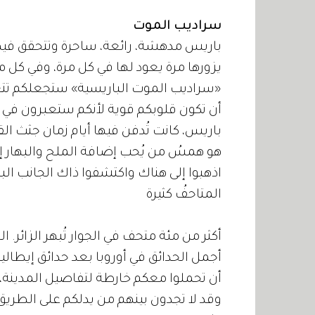
سراديب الموت
باريس مدهشة، رائعة، ساحرة وتتحقق في
يزورها مرة يعود لها في كل مرة، وفي كل م
«سراديب الموت الباريسية» ستجعلكم تتع
أن تكون قلوبكم قوية لأنكم ستعبرون في
باريس، كانت تُدفن فيها أيام زمان جثث ال
هو همسُ من يُحب إضافة الملح والبهار إلى
اذهبوا إلى هناك واكتشفوا ذاك الجانب الب
المتاحفُ كثيرة
أكثر من مئة متحف في الجوار تُبهر الزائر. ال
أجمل الحدائق في أوروبا بعد حدائق إيطال
أن تحملوا معكم خارطة لتفاصيل المدينة، لأ
وقد لا تجدون بينهم من يدلكم على الطريق 