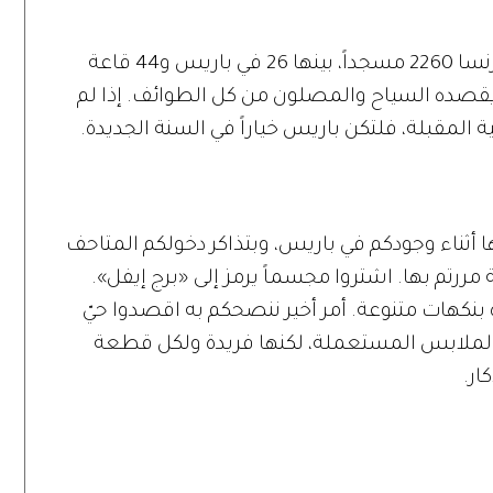
الكنائس والكاتدرائيات كثيرة. وهناك في فرنسا 2260 مسجداً، بينها 26 في باريس و44 قاعة
يقصده السياح والمصلون من كل الطوائف. إذا لم
 المقبلة، فلتكن باريس خياراً في السنة الجديدة.
 أثناء وجودكم في باريس، وبتذاكر دخولكم المتاحف
مررتم بها. اشتروا مجسماً يرمز إلى «برج إيفل».
نكهات متنوعة. أمر أخير ننصحكم به اقصدوا حيّ
 من الملابس المستعملة، لكنها فريدة ولكل قطعة
ار.