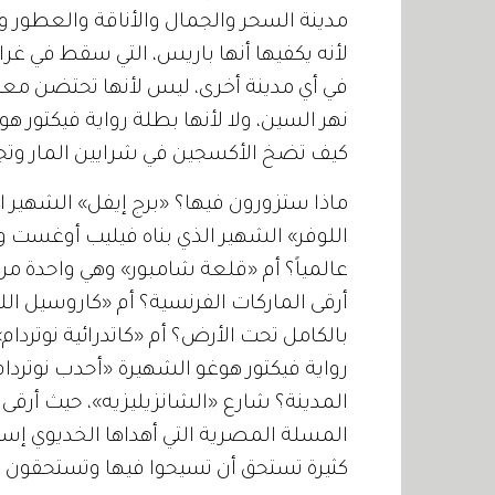
مدينة السحر والجمال والأناقة والعطور وال
لأنه يكفيها أنها باريس، التي سقط في غرا
في أي مدينة أخرى، ليس لأنها تحتضن معل
نهر السين، ولا لأنها بطلة رواية فيكتور ه
كيف تضخ الأكسجين في شرايين المار وتج
اللوفر» الشهير الذي بناه فيليب أوغست و
عالمياً؟ أم «قلعة شامبور» وهي واحدة من
أرقى الماركات الفرنسية؟ أم «كاروسيل الل
بالكامل تحت الأرض؟ أم «كاتدرائية نوتردا
المدينة؟ شارع «الشانزيليزيه»، حيث أرقى 
كثيرة تستحق أن تسيحوا فيها وتستحقون أن