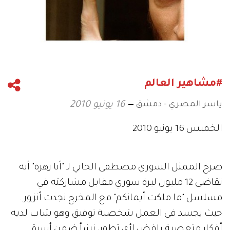
#مشاهير العالم
ياسر المصري - دمشق
16 يونيو 2010
الخميس 16 يونيو 2010
صرح الممثل السوري مصطفى الخاني لـ "أنا زهرة" أنه
تقاضى 12 مليون ليرة سوري مقابل مشاركته في
مسلسل "ما ملكت أيمانكم" مع المخرج نجدت أنزور .
حيث يجسد في العمل شخصية توفيق وهو شاب لديه
أفكار متعصبة رافض لأي تطور، نشأ ضمن أسرة