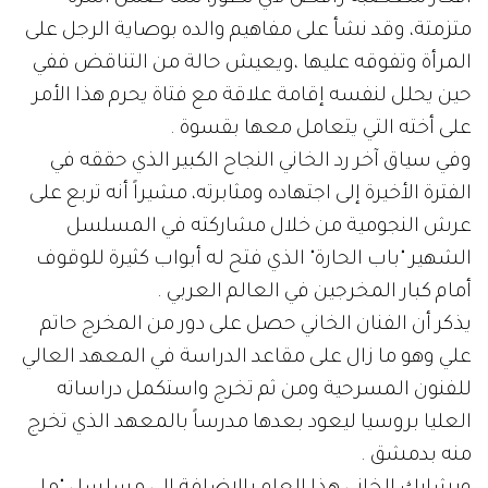
متزمتة، وقد نشأ على مفاهيم والده بوصاية الرجل على
المرأة وتفوقه عليها ،ويعيش حالة من التناقض ففي
حين يحلل لنفسه إقامة علاقة مع فتاة يحرم هذا الأمر
على أخته التي يتعامل معها بقسوة .
وفي سياق آخر رد الخاني النجاح الكبير الذي حققه في
الفترة الأخيرة إلى اجتهاده ومثابرته، مشيراً أنه تربع على
عرش النجومية من خلال مشاركته في المسلسل
الشهير "باب الحارة" الذي فتح له أبواب كثيرة للوقوف
أمام كبار المخرجين في العالم العربي .
يذكر أن الفنان الخاني حصل على دور من المخرج حاتم
علي وهو ما زال على مقاعد الدراسة في المعهد العالي
للفنون المسرحية ومن ثم تخرج واستكمل دراساته
العليا بروسيا ليعود بعدها مدرساً بالمعهد الذي تخرج
منه بدمشق .