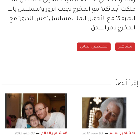
ويشارك الخاني هذا العام بالإضافة إلى مسلسل "ما
ملكت أيمانكم" مع المخرج نجدت انزور و"مسلسل باب
الحارة 5" مع الأخوين الملا ، مسلسل "عش الدبور" مع
المخرج تامر اسحق .
مشاهير
مصطفى الخاني
إقرأ أيضاً
#مشاهير العالم
#مشاهير العالم
03 يوليو 2012
03 مايو 2012