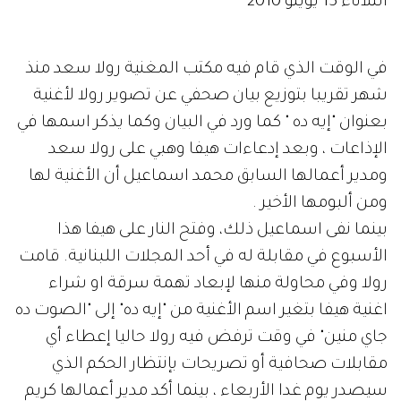
الثلاثاء 15 يوينو 2010
في الوقت الذي قام فيه مكتب المغنية رولا سعد منذ
شهر تقريبا بتوزيع بيان صحفي عن تصوير رولا لأغنية
بعنوان "إيه ده " كما ورد في البيان وكما يذكر اسمها في
الإذاعات ، وبعد إدعاءات هيفا وهبي على رولا سعد
ومدير أعمالها السابق محمد اسماعيل أن الأغنية لها
ومن ألبومها الأخير .
بينما نفى اسماعيل ذلك، وفتح النار على هيفا هذا
الأسبوع في مقابلة له في أحد المجلات اللبنانية. قامت
رولا وفي محاولة منها لإبعاد تهمة سرقة او شراء
اغنية هيفا بتغير اسم الأغنية من "إيه ده" إلى "الصوت ده
جاي منين" في وقت ترفض فيه رولا حاليا إعطاء أي
مقابلات صحافية أو تصريحات بإنتظار الحكم الذي
سيصدر يوم غدا الأربعاء ، بينما أكد مدير أعمالها كريم