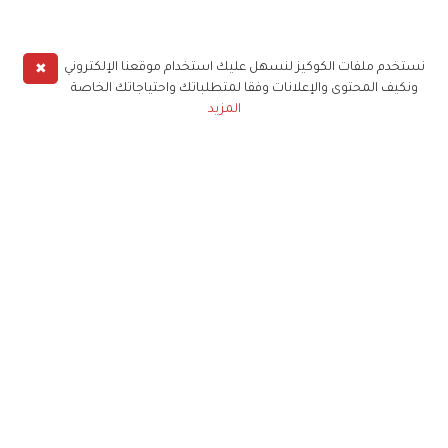
✖
نستخدم ملفات الكوكيز لنسهل عليك استخدام موقعنا الإلكتروني
ونكيف المحتوى والإعلانات وفقا لمتطلباتك واحتياجاتك الخاصة
المزيد
حملوا تطبيق
زهرة الخليج
الاشتراك للحصول على ملخص أسبوعي على بريدك
الإلكتروني