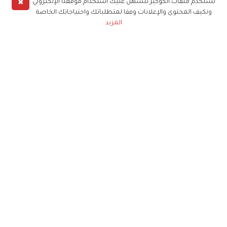
✖
نستخدم ملفات الكوكيز لنسهل عليك استخدام موقعنا الإلكتروني
ونكيف المحتوى والإعلانات وفقا لمتطلباتك واحتياجاتك الخاصة
المزيد
حملوا تطبيق
زهرة الخليج
الاشتراك للحصول على ملخص أسبوعي على بريدك
الإلكتروني