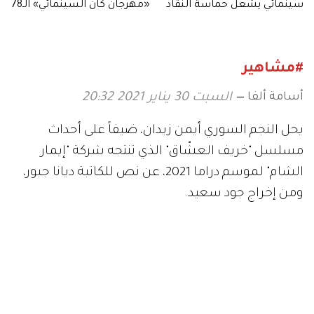
سينمائي يشعل حماسة النقاد
«مهرجان كان السينمائي» الـ78
قبل وصوله إلى الصالات
#مشاهير
أسامة ألفا
السبت 30 يناير 2021 20:32
يحل النجم السوري أيمن زيدان، ضيفاً على أحداث
مسلسل "خريف العشّاق" الذي تنتجه شركة "إيمار
الشام" لموسم دراما 2021، عن نص للكاتبة ديانا جبور،
ومن إخراج جود سعيد.