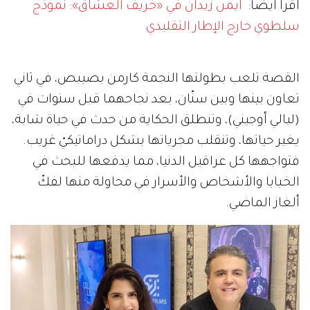
اقرأ أيضاً:
أيمن زيدان في «خريف العشاق»: نموذج
سلطوي خارج الإطار التقليدي
القصة تلعب بطولتها النجمة كارمن بصيبص، في ثاني
تعاون بينها وبين سنّان، بعد نجاحهما قبل سنوات في
(ليالي أوجيني)، وتنطلق الحكاية من حدث في حياة شابة،
يغير حياتها، وتنقلب مجرياتها بشكل دراماتيكيّ غريب.
فتواجهها كل عراقيل الدنيا، مما يدفعها للبحث في
الخبايا والأشخاص والأسرار في محاولة منها لفكّ
ألغاز الماضي.