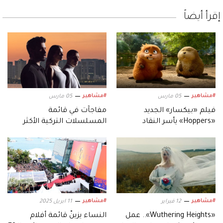
إقرأ أيضاً
#مشاهير
#مشاهير
05 مارس
05 مارس
فيلم «بيكسار» الجديد
مفاجآت في قائمة
«Hoppers» يأسر النقاد
المسلسلات التركية الأكثر
بعالمه.. وشخصياته المميزة
متابعة
#مشاهير
#مشاهير
12 فبراير
11 ابريل 2025
«Wuthering Heights».. عمل
النساء يزينّ قائمة أفلام