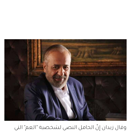
وقال زيدان إنّ الحامل النصي لشخصية "العم" التي