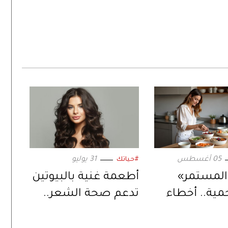
05 أغسطس
31 يوليو
#حياتك
المستمر»
أطعمة غنية بالبيوتين
حمية.. أخطاء
تدعم صحة الشعر..
تمنعكِ من
وتعزز وظائف الدماغ