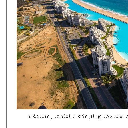
يبلغ طول الحوض أكثر من كيلومتر وحجم مياه 250 مليون لتر مكعب، تمتد على مساحة 8