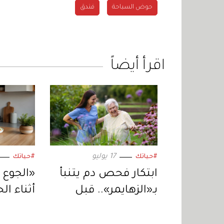
حوض السباحة
فندق
اقرأ أيضاً
17 يوليو
#حياتك
#حياتك
ابتكار فحص دم يتنبأ
«الجوع 
بـ«الزهايمر».. قبل
أثناء ال
ظهور الأعراض
شائعة 