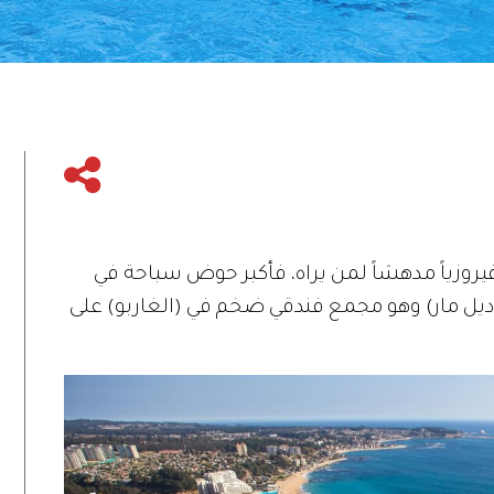
يروزياً مدهشاً لمن يراه، فأكبر حوض سباحة في
ديل مار) وهو مجمع فندقي ضخم في (الغاربو) على