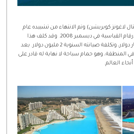
لاغونز كوبريشن) وتم الانتهاء من تشييده عام
2006، ودخل المجمع موسوعة غينيس للأرقام القياسية في ديسمبر 2008. وقد كلف هذا
العمل الهندسي الضخم، ما يصل إلى مليار دولار، وتكلفة صيانته السنوية 2 مليون دولار. يعد
المنطقة، وهو حمام سباحة لا نهاية له قادر على
حاء العالم.