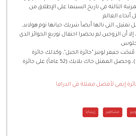
تبة الثالثة في تاريخ السينما على الإطلاق من
تمثيل، التي نالها أيضاً شريك حياتها توم هولاند،
لا أن الزوجين لم يحضرا احتفال توزيع الجوائز الذي
نجلوس.
ُنحَت جنيفر لوبيز "جائزة الجيل"، وكذلك جائزة
أفضل أغنية عن "أون ماي واي" ("ماري مي")، وحصل الممثل جاك بلايك (52 عاماً) على جائزة
ئزة إيمي لأفضل ممثلة في الدراما
بيز
مشاهير
زيندايا