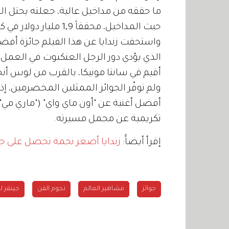
ما حققه من مداخيل عالية، جعلته يحتل المر
حيث المداخيل، محققاً 1,9 مليار دولار في كل أنحاء العالم.
واستحقت زندايا عن هذا الفيلم جائزة أفضل 
الذي يؤدي دور الرجل العنكبوت في العمل، إ
أقيم في سانتا مونيكا، بالقرب من لوس أ
ولم توفّر الجوائز الممثلين المخضرمين، إذ م
تكريمية عن مجمل مسيرته.
إقرأ أيضاًً:
زندايا أصغر نجمة تحصل على جا
جوائز
مشاهير العالم
نجوم الفن
جينفر لو