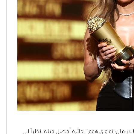
در-مان: نو واي هوم" بجائزة أفضل فيلم، نظراً إلى