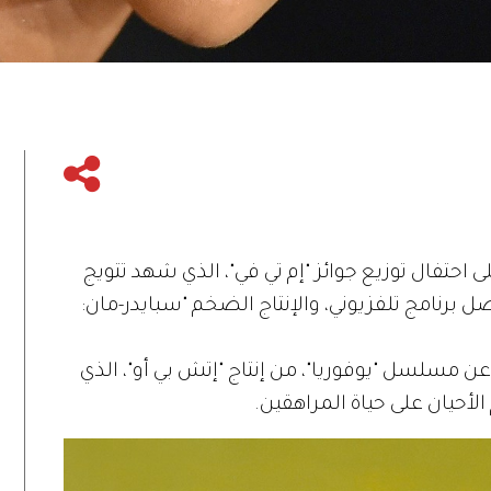
لى احتفال توزيع جوائز "إم تي في"، الذي شهد تتويج
 برنامج تلفزيوني، والإنتاج الضخم "سبايدر-مان:
ن مسلسل "يوفوريا"، من إنتاج "إتش بي أو"، الذي
حيان على حياة المراهقين.