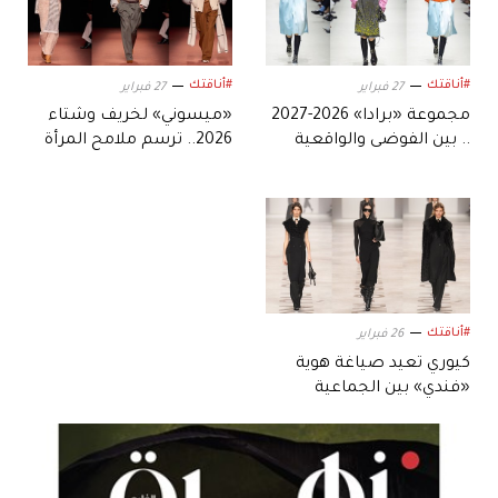
#أناقتك
#أناقتك
27 فبراير
27 فبراير
مجموعة «برادا» 2026-2027
«ميسوني» لخريف وشتاء
.. بين الفوضى والواقعية
2026.. ترسم ملامح المرأة
العصرية في ميلانو
#أناقتك
26 فبراير
كيوري تعيد صياغة هوية
«فندي» بين الجماعية
والبصمة الفردية