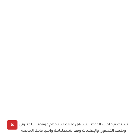
✖
نستخدم ملفات الكوكيز لنسهل عليك استخدام موقعنا الإلكتروني
ونكيف المحتوى والإعلانات وفقا لمتطلباتك واحتياجاتك الخاصة