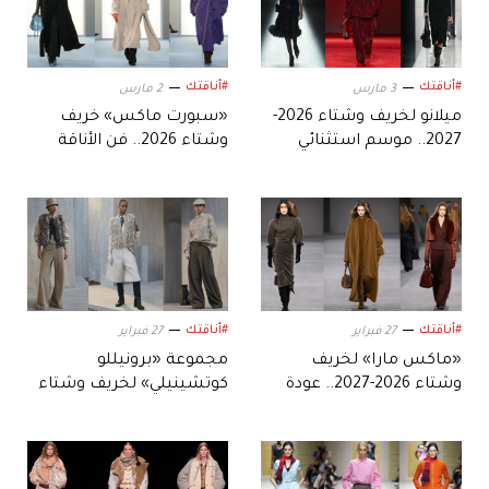
#أناقتك
#أناقتك
3 مارس
2 مارس
ميلانو لخريف وشتاء 2026-
«سبورت ماكس» خريف
2027.. موسم استثنائي
وشتاء 2026.. فن الأناقة
بتوقيع عمالقة الموضة
الغرافيكية
#أناقتك
#أناقتك
27 فبراير
27 فبراير
«ماكس مارا» لخريف
مجموعة «برونيللو
وشتاء 2026-2027.. عودة
كوتشينيلي» لخريف وشتاء
أناقة العصور المظلمة
2026.. حكاية من الأناقة