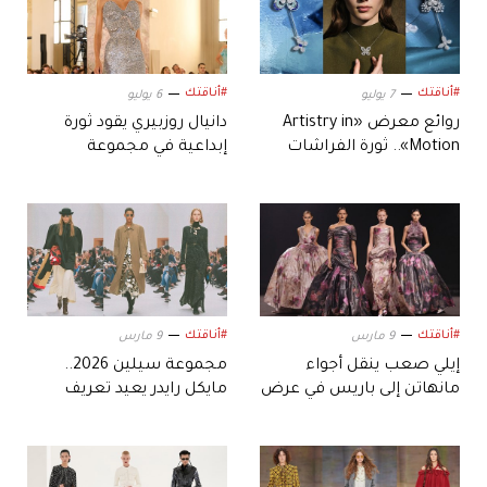
#أناقتك
#أناقتك
7 يوليو
6 يوليو
روائع معرض «Artistry in
دانيال روزبيري يقود ثورة
Motion».. ثورة الفراشات
إبداعية في مجموعة
المتحركة من دار «غراف»
«سكياباريلي» الجديدة للأزياء
الراقية
#أناقتك
#أناقتك
9 مارس
9 مارس
إيلي صعب ينقل أجواء
مجموعة سيلين 2026..
مانهاتن إلى باريس في عرض
مايكل رايدر يعيد تعريف
خريف وشتاء 2026
الكلاسيكيات بلمسة جريئة