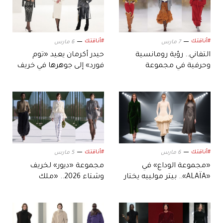
#أناقتك
#أناقتك
7 مارس
6 مارس
التفاني.. رؤية رومانسية
حيدر أكرمان يعيد «توم
وحرفية في مجموعة
فورد» إلى جوهرها في خريف
«كلوي» الجديدة
وشتاء 2026
#أناقتك
#أناقتك
6 مارس
5 مارس
«مجموعة الوداع» في
مجموعة «ديور» لخريف
«ALAÏA».. بيتر مولييه يختار
وشتاء 2026.. «ملك
البساطة الصارمة بدل
الشمس» يتوج في باريس
الاستعراض