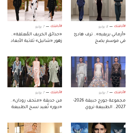
#أناقتك
#أناقتك
8 يوليو
7 يوليو
«أرماني بريفيه».. ترف هادئ
«حدائق الخريف المُعلقة»..
في موسم يضج
زهور «شانيل» ثلاثية الأبعاد
بالاستعراض
تحبس الأنفاس في ساحة
الموضة
#أناقتك
#أناقتك
7 يوليو
7 يوليو
مجموعة جورج حبيقة 2026-
من حديقة «متحف رودان»..
2027.. الطبيعة تروي
«ديور» تُعيد نسج الطبيعة
حكايتها
بالحرير والمعدن