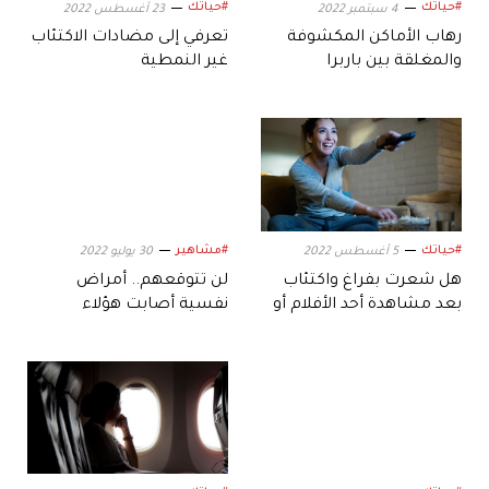
#حياتك
#حياتك
4 سبتمبر 2022
23 أغسطس 2022
رهاب الأماكن المكشوفة
تعرفي إلى مضادات الاكتئاب
والمغلقة بين باربرا
غير النمطية
سترايسند وسونام كابور
#حياتك
#مشاهير
5 أغسطس 2022
30 يوليو 2022
هل شعرت بفراغ واكتئاب
لن تتوقعهم.. أمراض
بعد مشاهدة أحد الأفلام أو
نفسية أصابت هؤلاء
المسلسلات؟.. إليك
المشاهير
الأسباب