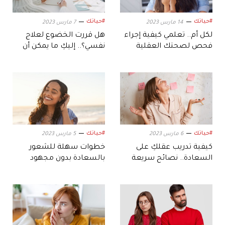
#حياتك
#حياتك
14 مارس 2023
7 مارس 2023
لكل أم.. تعلمي كيفية إجراء
هل قررت الخضوع لعلاج
فحص لصحتك العقلية
نفسي؟.. إليكِ ما يمكن أن
يحدث في جلستكِ الأولى
#حياتك
#حياتك
6 مارس 2023
5 مارس 2023
كيفية تدريب عقلكِ على
خطوات سهلة للشعور
السعادة.. نصائح سريعة
بالسعادة بدون مجهود