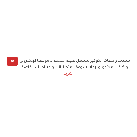
✖
نستخدم ملفات الكوكيز لنسهل عليك استخدام موقعنا الإلكتروني
ونكيف المحتوى والإعلانات وفقا لمتطلباتك واحتياجاتك الخاصة
المزيد
حملوا تطبيق
زهرة الخليج