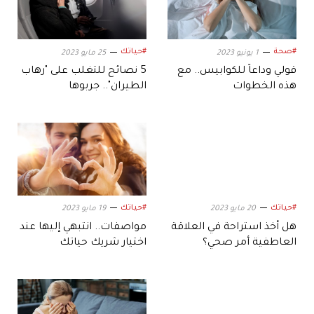
#صحة
#حياتك
1 يونيو 2023
25 مايو 2023
قولي وداعاً للكوابيس.. مع
5 نصائح للتغلب على "رهاب
هذه الخطوات
الطيران".. جربوها
#حياتك
#حياتك
20 مايو 2023
19 مايو 2023
هل أخذ استراحة في العلاقة
مواصفات.. انتبهي إليها عند
العاطفية أمر صحي؟
اختيار شريك حياتك