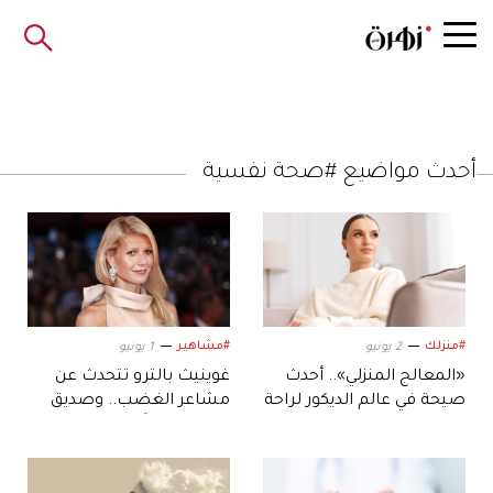
أحدث مواضيع #صحة نفسية
#منزلك
#مشاهير
2 يونيو
1 يونيو
«المعالج المنزلي».. أحدث
غوينيث بالترو تتحدث عن
صيحة في عالم الديكور لراحة
مشاعر الغضب.. وصديق
نفسية أعمق داخل البيت
أصبح «عدواً»