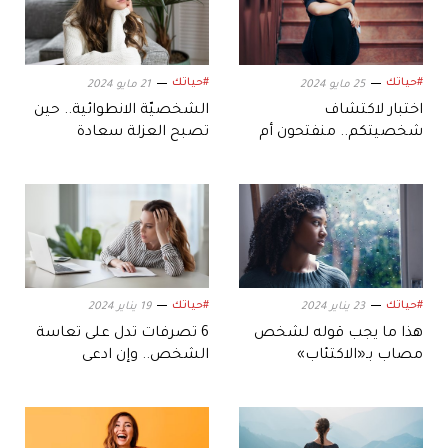
#حياتك
#حياتك
25 مايو 2024
21 مايو 2024
اختبار لاكتشاف
الشخصيّة الانطوائية.. حين
شخصيتكم.. منفتحون أم
تصبح العزلة سعادة
انطوائيون؟
#حياتك
#حياتك
23 يناير 2024
19 يناير 2024
هذا ما يجب قوله لشخص
6 تصرفات تدل على تعاسة
مصاب بـ«الاكتئاب»
الشخص.. وإن ادعى
السعادة