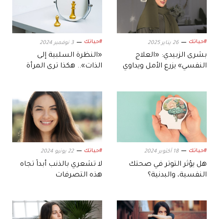
#حياتك
#حياتك
26 يناير 2025
3 نوفمبر 2024
بشرى الزبيدي: «العلاج
«النظرة السلبية إلى
النفسي» يزرع الأمل ويداوي
الذات».. هكذا ترى المرأة
الأرواح
نفسها!
#حياتك
#حياتك
18 أكتوبر 2024
22 يونيو 2024
لا تشعري بالذنب أبداً تجاه
‬النفسية،‭ ‬والبدنية؟
هذه التصرفات