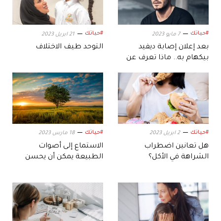
#حياتك
#حياتك
7 مايو 2023
21 ابريل 2023
بعد إعلان إصابة ديفيد
التوحد طيف الاختلاف
بيكهام به.. ماذا تعرف عن
"الوسواس القهري"؟
#حياتك
#حياتك
2 ابريل 2023
18 مارس 2023
هل تعانين اضطراب
الاستماع إلى أصوات
الشراهة في الأكل؟
الطبيعة يمكن أن يحسن
صحتك العقلية