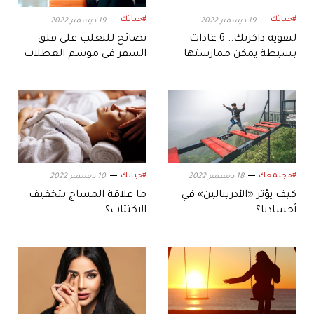
#حياتك
#حياتك
19 ديسمبر 2022
19 ديسمبر 2022
لتقوية ذاكرتك.. 6 عادات
نصائح للتغلب على قلق
بسيطة يمكن ممارستها
السفر في موسم العطلات
يومياً
#مجتمعك
#حياتك
18 ديسمبر 2022
10 ديسمبر 2022
كيف يؤثر «الأدرينالين» في
ما علاقة المساج بتخفيف
أجسادنا؟
الاكتئاب؟