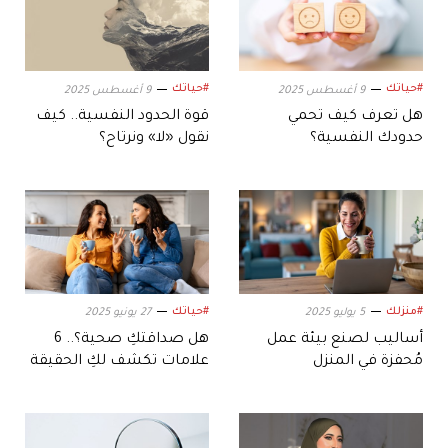
#حياتك
#حياتك
9 أغسطس 2025
9 أغسطس 2025
هل تعرف كيف تحمي
قوة الحدود النفسية.. كيف
حدودك النفسية؟
نقول «لا» ونرتاح؟
#منزلك
#حياتك
5 يوليو 2025
27 يونيو 2025
أساليب لصنع بيئة عمل
هل صداقتكِ صحية؟.. 6
مُحفزة في المنزل
علامات تكشف لكِ الحقيقة