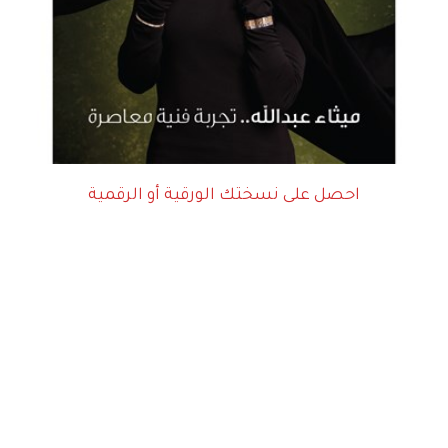
احصل على نسختك الورقية أو الرقمية