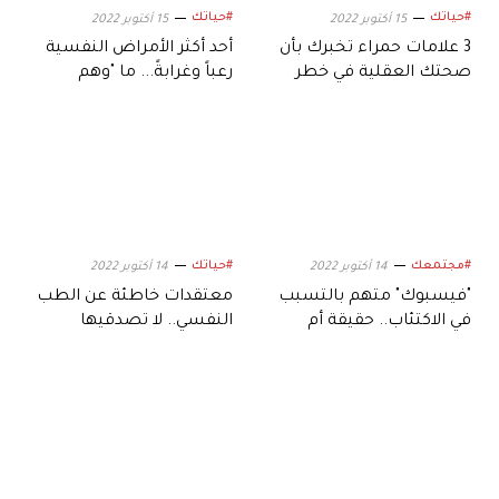
#حياتك
#حياتك
15 أكتوبر 2022
15 أكتوبر 2022
3 علامات حمراء تخبرك بأن
أحد أكثر الأمراض النفسية
صحتك العقلية في خطر
رعباً وغرابةً... ما "وهم
كوتار"؟
#مجتمعك
#حياتك
14 أكتوبر 2022
14 أكتوبر 2022
"فيسبوك" متهم بالتسبب
معتقدات خاطئة عن الطب
في الاكتئاب.. حقيقة أم
النفسي.. لا تصدقيها
خرافة؟