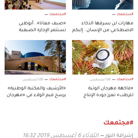
#مجتمعك
#مجتمعك
مهارات لن يسرقها الذكاء
«صيف معانا».. أبوظبي
الاصطناعي من الإنسان.. إليكم
تستثمر الإجازة الصيفية
أبرزها!
بفعاليات متنوعة
#مجتمعك
#مجتمعك
06 أغسطس
06 أغسطس
«فاكهة مهرجان الوثبة
«الأرشيف والمكتبة الوطنية»
للرطب» تعزز جودة الإنتاج
يرسخ قيم الولاء في «مهرجان
المحلي لثمار الإمارات
الشيخ زايد الصيفي»
#مجتمعك
إشراقة النور
الثلاثاء 6 أغسطس 2019 16:32