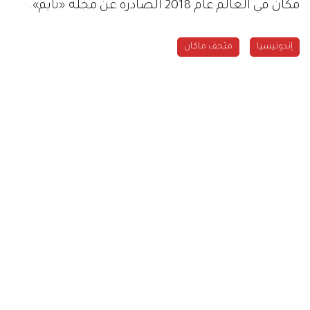
مكان في العالم عام 2018 الصادرة عن مجلة «تايم».
إندونيسيا
متحف ماكان