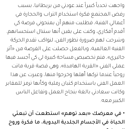
واجهت تحدياً كبيراً عند عودتي من بريطانيا، بسبب
رفض المجتمع فكرة استخدام التراب والحجارة في
أعمالي الفنية، فطلبت منهم أن يمنحوني فرصة كي
أقدم أفكاري، وكنت على يقين أنها ستنال استحسانهم،
وشرحت لهم ضرورة تطور الفن، لنواكب تقدم الحركة
الفنية العالمية، وبالفعل حصلت على الفرصة من «أثر
جاليري»، فتم تخصيص مساحة كبيرة لي كي أجسد فيها
عملي الفني «القرية الهامدة»، وهي قصة قرية ماتت
روحياً عندما تركها أهلها وخرجوا منها، وعبرت عن هذا
العمل الفني باستخدام كثبان رملية وكأنها ترمز للمقابر
وكانت سعادتي بالغة بنجاح العمل وتفاعل الناس
الكبير معه.
• في معرضك «بعد توهم» استطعت أن تبعثي
الحياة في الأجسام الجلدية اليدوية، ما فكرة وروح