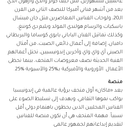
عالميين مشهورين، مثل جيف كونز وأندي وارهول الذي
يعد من أشهر فناني أميركا للنصف الثاني من القرن
الـ20، ولوحات الفنانين المعاصرين مثل جان ميشال
باسكيات والرسام هولندي المولد ويليم دي كوننغ،
وكذلك تماثيل الفنان الياباني يايوي كوساما والبريطاني
داميان، إضافة إلى أعمال ذائعي الصيت، من أمثال
الصيني آي واي واي وآخرين إندونيسيين، تحتل أعمالهم
الفنية الحديثة نصف معروضات المتحف، بينما تحظى
الأعمال الأوروبية والأميركية بـ%25 والآسيوية %25.
منصة
يعد «ماكان» أول متحف برؤية عالمية في إندونيسيا
يواكب نموها الثقافي، ويهدف إلى تسليط الضوء على
الفنانين المحليين الذين يحظون باهتمام دولي أقل
نسبياً. مهمة المتحف هي أن تكون منصة للفنانين
لتقديم إبداعاتهم لجمهور عالمي.