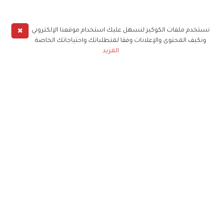
✖
نستخدم ملفات الكوكيز لنسهل عليك استخدام موقعنا الإلكتروني
ونكيف المحتوى والإعلانات وفقا لمتطلباتك واحتياجاتك الخاصة
المزيد
حملوا تطبيق
زهرة الخليج
الاشتراك للحصول على ملخص أسبوعي على بريدك
الإلكتروني