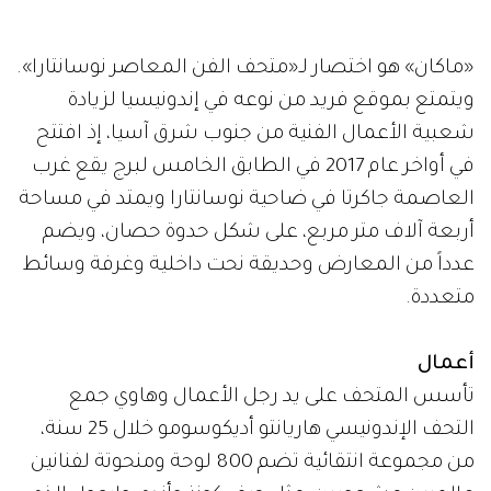
«ماكان» هو اختصار لـ«متحف الفن المعاصر نوسانتارا».
ويتمتع بموقع فريد من نوعه في إندونيسيا لزيادة
شعبية الأعمال الفنية من جنوب شرق آسيا، إذ افتتح
في أواخر عام 2017 في الطابق الخامس لبرج يقع غرب
العاصمة جاكرتا في ضاحية نوسانتارا ويمتد في مساحة
أربعة آلاف متر مربع، على شكل حدوة حصان، ويضم
عدداً من المعارض وحديقة نحت داخلية وغرفة وسائط
متعددة.
أعمال
تأسس المتحف على يد رجل الأعمال وهاوي جمع
التحف الإندونيسي هاريانتو أديكوسومو خلال 25 سنة،
من مجموعة انتقائية تضم 800 لوحة ومنحوتة لفنانين